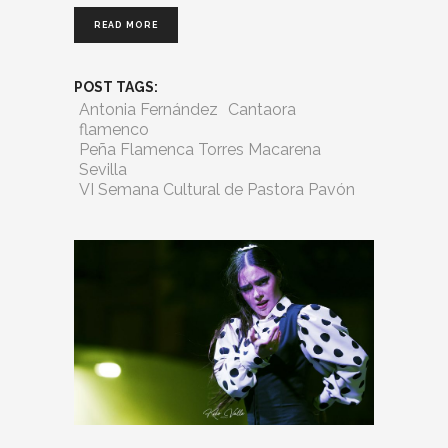
READ MORE
POST TAGS:
Antonia Fernández
Cantaora
flamenco
Peña Flamenca Torres Macarena
Sevilla
VI Semana Cultural de Pastora Pavón