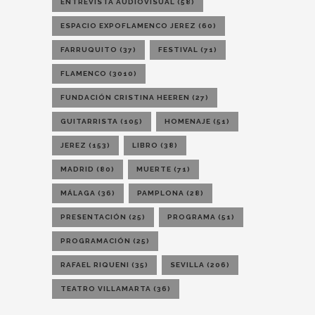
ENTREVISTA AUDIOVISUAL
(58)
ESPACIO EXPOFLAMENCO JEREZ
(60)
FARRUQUITO
(37)
FESTIVAL
(71)
FLAMENCO
(3010)
FUNDACIÓN CRISTINA HEEREN
(27)
GUITARRISTA
(105)
HOMENAJE
(51)
JEREZ
(153)
LIBRO
(38)
MADRID
(80)
MUERTE
(71)
MÁLAGA
(36)
PAMPLONA
(28)
PRESENTACIÓN
(25)
PROGRAMA
(51)
PROGRAMACIÓN
(25)
RAFAEL RIQUENI
(35)
SEVILLA
(206)
TEATRO VILLAMARTA
(36)