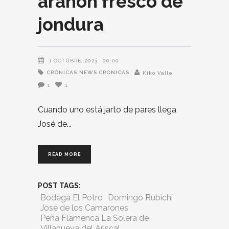
arañón fresco de
jondura
1 OCTUBRE, 2023
00:00
CRÓNICAS
NEWS CRONICAS
Kiko Valle
1
1
Cuando uno está jarto de pares llega
José de
READ MORE
POST TAGS:
Bodega El Potro
Domingo Rubichi
José de los Camarones
Peña Flamenca La Solera de
Villanueva del Ariscal