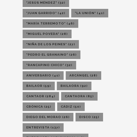
"JESÚS MÉNDEZ"
(32)
"JUAN GARRIDO"
(42)
"LA UNIÓN"
(41)
"MARÍA TERREMOTO"
(46)
"MIGUEL POVEDA"
(28)
"NIÑA DE LOS PEINES"
(27)
"PEDRO EL GRANAINO"
(26)
"RANCAPINO CHICO"
(32)
ANIVERSARIO
(41)
ARCÁNGEL
(28)
BAILAOR
(59)
BAILAORA
(92)
CANTAOR
(284)
CANTAORA
(85)
CRÓNICA
(25)
CÁDIZ
(50)
DIEGO DEL MORAO
(26)
DISCO
(25)
ENTREVISTA
(137)