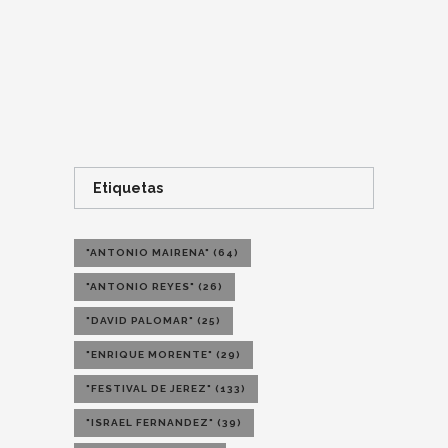
Etiquetas
"ANTONIO MAIRENA"
(64)
"ANTONIO REYES"
(26)
"DAVID PALOMAR"
(25)
"ENRIQUE MORENTE"
(29)
"FESTIVAL DE JEREZ"
(133)
"ISRAEL FERNANDEZ"
(39)