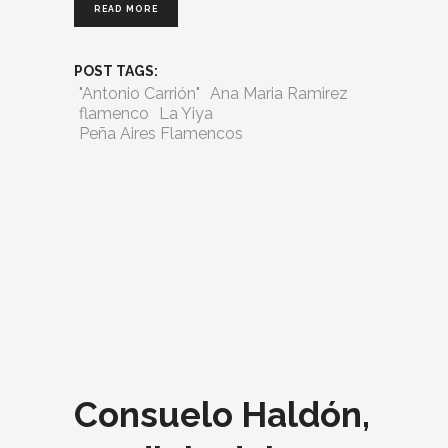
READ MORE
POST TAGS:
"Antonio Carrión"
Ana Maria Ramirez
flamenco
La Yiya
Peña Aires Flamencos
Consuelo Haldón,