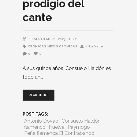
prodigio del
cante
18 SEPTIEMBRE, 2023
11:47
CRÓNICAS
NEWS CRONICAS
Kiko Valle
0
1
A sus quince años, Consuelo Haldón es
todo un
READ MORE
POST TAGS:
Antonio Dovao
Consuelo Haldón
flamenco
Huelva
Paymogo
Peña flamenca El Contrabando