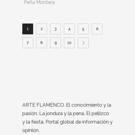
Peña Montera
1
2
3
4
5
6
7
8
9
10
ARTE FLAMENCO. El conocimiento y la
pasión. La jondura y la pena. El pellizco
y la fiesta. Portal global de información y
opinión.