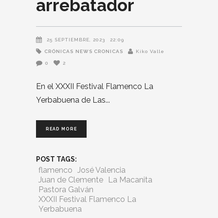
arrebatador
25 SEPTIEMBRE, 2023
22:09
CRÓNICAS
NEWS CRONICAS
Kiko Valle
0
2
En el XXXII Festival Flamenco La
Yerbabuena de Las
READ MORE
POST TAGS:
flamenco
José Valencia
Juan de Clemente
La Macanita
Pastora Galván
XXXII Festival Flamenco La
Yerbabuena