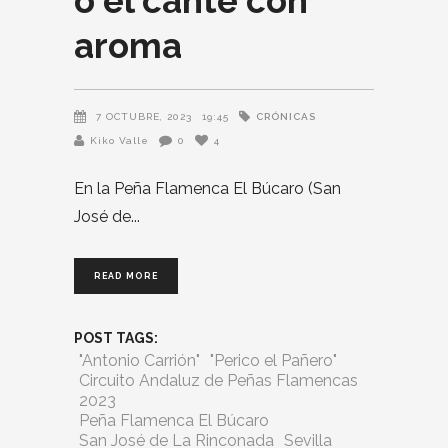
o el cante con
aroma
CRÓNICAS
7 OCTUBRE, 2023
19:45
Kiko Valle
0
4
En la Peña Flamenca El Búcaro (San
José de
READ MORE
POST TAGS:
"Antonio Carrión"
"Perico el Pañero"
Circuito Andaluz de Peñas Flamencas
2023
Peña Flamenca El Búcaro
San José de La Rinconada
Sevilla