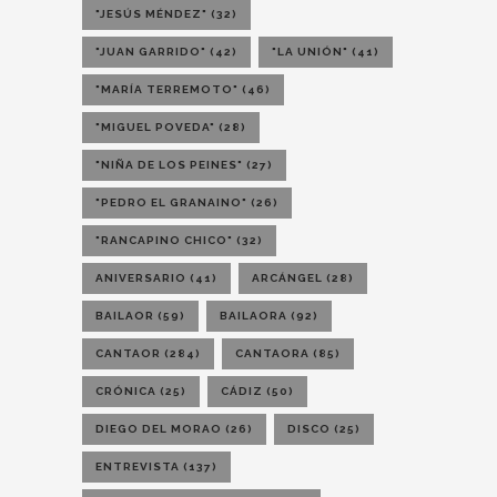
"JESÚS MÉNDEZ"
(32)
"JUAN GARRIDO"
(42)
"LA UNIÓN"
(41)
"MARÍA TERREMOTO"
(46)
"MIGUEL POVEDA"
(28)
"NIÑA DE LOS PEINES"
(27)
"PEDRO EL GRANAINO"
(26)
"RANCAPINO CHICO"
(32)
ANIVERSARIO
(41)
ARCÁNGEL
(28)
BAILAOR
(59)
BAILAORA
(92)
CANTAOR
(284)
CANTAORA
(85)
CRÓNICA
(25)
CÁDIZ
(50)
DIEGO DEL MORAO
(26)
DISCO
(25)
ENTREVISTA
(137)