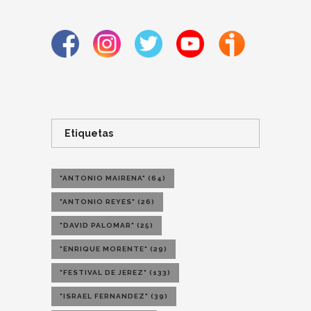
Etiquetas
"ANTONIO MAIRENA"
(64)
"ANTONIO REYES"
(26)
"DAVID PALOMAR"
(25)
"ENRIQUE MORENTE"
(29)
"FESTIVAL DE JEREZ"
(133)
"ISRAEL FERNANDEZ"
(39)