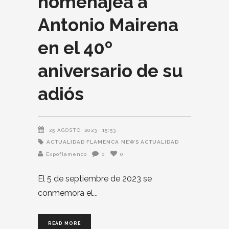
homenajea a
Antonio Mairena
en el 40º
aniversario de su
adiós
25 AGOSTO, 2023
15:53
ACTUALIDAD FLAMENCA
NEWS ACTUALIDAD
Expoflamenco
0
0
El 5 de septiembre de 2023 se
conmemora el
READ MORE