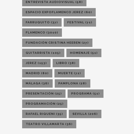
ENTREVISTA AUDIOVISUAL
(58)
ESPACIO EXPOFLAMENCO JEREZ
(60)
FARRUQUITO
(37)
FESTIVAL
(71)
FLAMENCO
(3010)
FUNDACIÓN CRISTINA HEEREN
(27)
GUITARRISTA
(105)
HOMENAJE
(51)
JEREZ
(153)
LIBRO
(38)
MADRID
(80)
MUERTE
(71)
MÁLAGA
(36)
PAMPLONA
(28)
PRESENTACIÓN
(25)
PROGRAMA
(51)
PROGRAMACIÓN
(25)
RAFAEL RIQUENI
(35)
SEVILLA
(206)
TEATRO VILLAMARTA
(36)