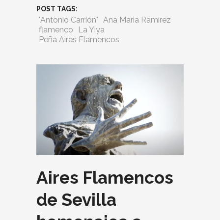
POST TAGS:
"Antonio Carrión"
Ana Maria Ramirez
flamenco
La Yiya
Peña Aires Flamencos
Aires Flamencos
de Sevilla