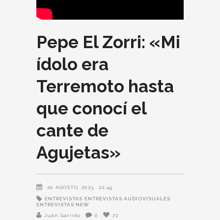
Pepe El Zorri: «Mi
ídolo era
Terremoto hasta
que conocí el
cante de
Agujetas»
20 AGOSTO, 2023
22:49
ENTREVISTAS
ENTREVISTAS AUDIOVISUALES
ENTREVISTAS NEW
Juan Garrido
0
72