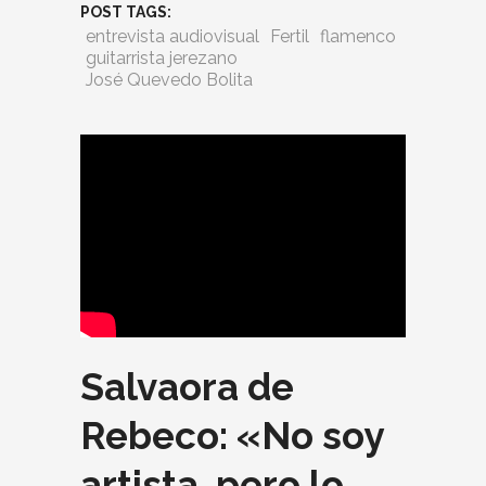
POST TAGS:
entrevista audiovisual
Fertil
flamenco
guitarrista jerezano
José Quevedo Bolita
Salvaora de
Rebeco: «No soy
artista, pero lo