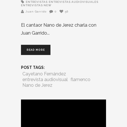
ENTREVISTAS
ENTREVISTAS AUDIOVISUALES
ENTREVISTAS NEW
Juan Garrido
0
56
El cantaor Nano de Jerez charla con
Juan Garrido
READ MORE
POST TAGS:
Cayetano Fernández
entrevista audiovisual
flamenco
Nano de Jerez