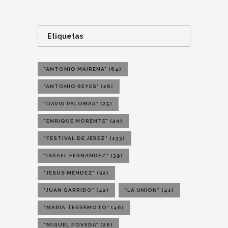
Etiquetas
"ANTONIO MAIRENA"
(64)
"ANTONIO REYES"
(26)
"DAVID PALOMAR"
(25)
"ENRIQUE MORENTE"
(29)
"FESTIVAL DE JEREZ"
(133)
"ISRAEL FERNANDEZ"
(39)
"JESÚS MÉNDEZ"
(32)
"JUAN GARRIDO"
(42)
"LA UNIÓN"
(41)
"MARÍA TERREMOTO"
(46)
"MIGUEL POVEDA"
(28)