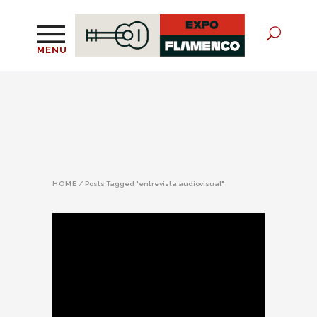
MENU
HOME
/
Posts Tagged "entrevista audiovisual"