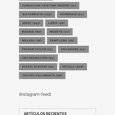
FUNDACIÓN CRISTINA HEEREN
(27)
GUITARRISTA
(105)
HOMENAJE
(51)
JEREZ
(153)
LIBRO
(38)
MADRID
(80)
MUERTE
(71)
MÁLAGA
(36)
PAMPLONA
(28)
PRESENTACIÓN
(25)
PROGRAMA
(51)
PROGRAMACIÓN
(25)
RAFAEL RIQUENI
(35)
SEVILLA
(206)
TEATRO VILLAMARTA
(36)
[instagram-feed]
ARTÍCULOS RECIENTES