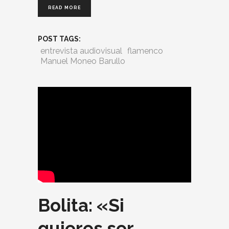
READ MORE
POST TAGS:
entrevista audiovisual
flamenco
Manuel Moneo Barullo
Bolita: «Si
quieres ser