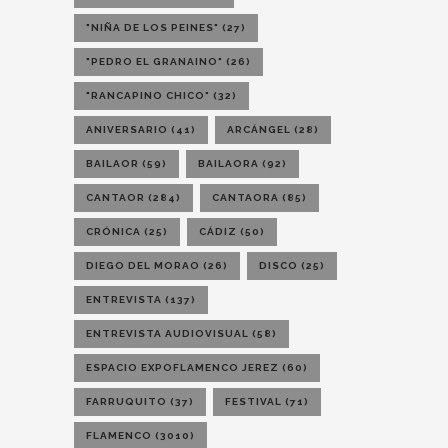
"NIÑA DE LOS PEINES"
(27)
"PEDRO EL GRANAINO"
(26)
"RANCAPINO CHICO"
(32)
ANIVERSARIO
(41)
ARCÁNGEL
(28)
BAILAOR
(59)
BAILAORA
(92)
CANTAOR
(284)
CANTAORA
(85)
CRÓNICA
(25)
CÁDIZ
(50)
DIEGO DEL MORAO
(26)
DISCO
(25)
ENTREVISTA
(137)
ENTREVISTA AUDIOVISUAL
(58)
ESPACIO EXPOFLAMENCO JEREZ
(60)
FARRUQUITO
(37)
FESTIVAL
(71)
FLAMENCO
(3010)