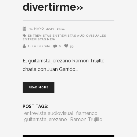
divertirme»
31 MAYO, 2023
13:14
ENTREVISTAS
ENTREVISTAS AUDIOVISUALES
ENTREVISTAS NEW
Juan Garrido
0
59
El guitarrista jerezano Ramón Trujillo
charla con Juan Garrido
READ MORE
POST TAGS:
entrevista audiovisual
flamenco
guitarrista jerezano
Ramon Trujillo