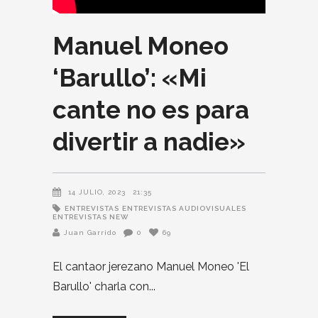
Manuel Moneo
‘Barullo’: «Mi
cante no es para
divertir a nadie»
14 JULIO, 2023
21:35
ENTREVISTAS
ENTREVISTAS AUDIOVISUALES
ENTREVISTAS NEW
Juan Garrido
0
69
El cantaor jerezano Manuel Moneo 'El
Barullo' charla con