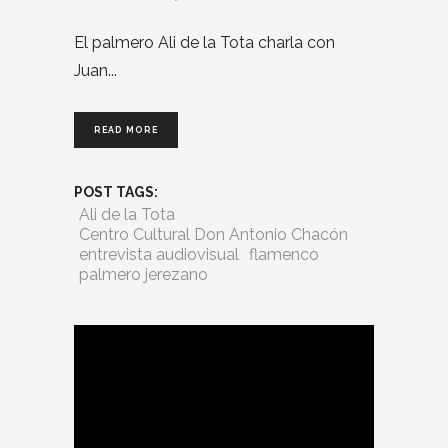
El palmero Ali de la Tota charla con
Juan
READ MORE
POST TAGS:
Ali de la Tota
Centro Cultural Don Antonio Chacón
entrevista audiovisual
flamenco
palmero jerezano