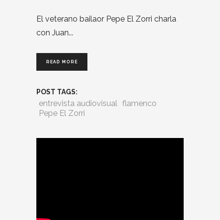
El veterano bailaor Pepe El Zorri charla
con Juan
READ MORE
POST TAGS:
entrevista audiovisual
flamenco
Pepe El Zorri