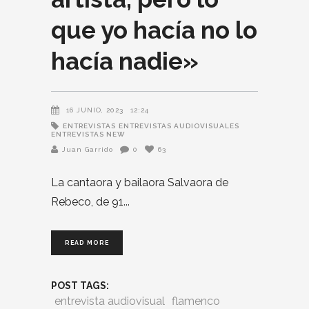
que yo hacía no lo
hacía nadie»
16 JUNIO, 2023
12:24
ENTREVISTAS
ENTREVISTAS AUDIOVISUALES
ENTREVISTAS NEW
Juan Garrido
0
63
La cantaora y bailaora Salvaora de
Rebeco, de 91
READ MORE
POST TAGS:
entrevista audiovisual
flamenco