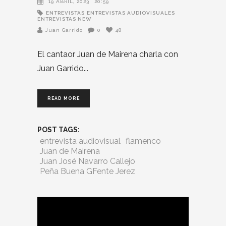
19 ABRIL, 2023
20:59
ENTREVISTAS
ENTREVISTAS AUDIOVISUALES
ENTREVISTAS NEW
Juan Garrido
0
48
El cantaor Juan de Mairena charla con
Juan Garrido
READ MORE
POST TAGS:
entrevista audiovisual
flamenco
Juan de Mairena
Juan José Navarro Callejo
Peña Buena GFente Jerez