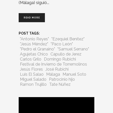
(Málaga) siguió
READ MORE
POST TAGS:
"Antonio Reyes"
"Ezequiel Benítez"
"Jesús Méndez"
"Paco León"
"Pedro el Granaino"
"Samuel Serrano"
Agujetas Chico
Capullo de Jerez
Carlos Grilo
Domingo Rubichi
Festival de Invierno de Torremolinos
Jesús Flores
José Rubichi
Luis El Salao
Málaga
Manuel Soto
Miguel Salado
Patrocinio hijo
Ramon Trujillo
Tate Núñez