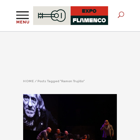
MENU
HOME
/
Posts Tagged "Ramon Trujillo"