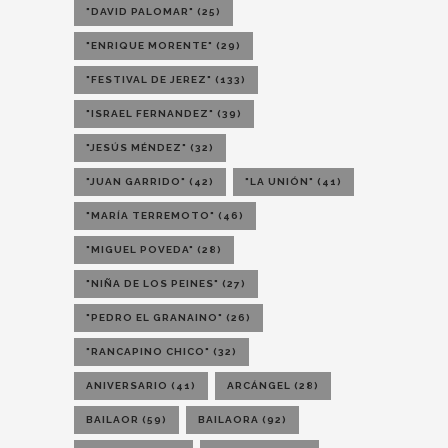
"DAVID PALOMAR"
(25)
"ENRIQUE MORENTE"
(29)
"FESTIVAL DE JEREZ"
(133)
"ISRAEL FERNANDEZ"
(39)
"JESÚS MÉNDEZ"
(32)
"JUAN GARRIDO"
(42)
"LA UNIÓN"
(41)
"MARÍA TERREMOTO"
(46)
"MIGUEL POVEDA"
(28)
"NIÑA DE LOS PEINES"
(27)
"PEDRO EL GRANAINO"
(26)
"RANCAPINO CHICO"
(32)
ANIVERSARIO
(41)
ARCÁNGEL
(28)
BAILAOR
(59)
BAILAORA
(92)