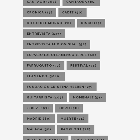
CANTAOR
(284)
CANTAORA
(85)
CRÓNICA
(25)
CÁDIZ
(50)
DIEGO DEL MORAO
(26)
DISCO
(25)
ENTREVISTA
(137)
ENTREVISTA AUDIOVISUAL
(58)
ESPACIO EXPOFLAMENCO JEREZ
(60)
FARRUQUITO
(37)
FESTIVAL
(71)
FLAMENCO
(3010)
FUNDACIÓN CRISTINA HEEREN
(27)
GUITARRISTA
(105)
HOMENAJE
(51)
JEREZ
(153)
LIBRO
(38)
MADRID
(80)
MUERTE
(71)
MÁLAGA
(36)
PAMPLONA
(28)
PRESENTACIÓN
(25)
PROGRAMA
(51)