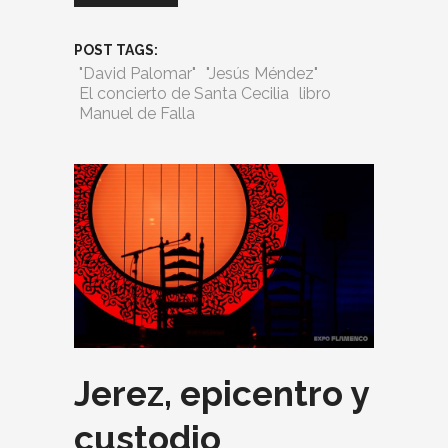
POST TAGS:
"David Palomar"
"Jesús Méndez"
El concierto de Santa Cecilia
libro
Manuel de Falla
Jerez, epicentro y
custodio