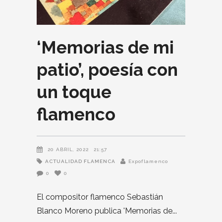
‘Memorias de mi
patio’, poesía con
un toque
flamenco
20 ABRIL, 2022
21:57
ACTUALIDAD FLAMENCA
Expoflamenco
0
0
El compositor flamenco Sebastián
Blanco Moreno publica 'Memorias de