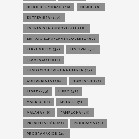
DIEGO DEL MORAO
(26)
DISCO
(25)
ENTREVISTA
(137)
ENTREVISTA AUDIOVISUAL
(58)
ESPACIO EXPOFLAMENCO JEREZ
(60)
FARRUQUITO
(37)
FESTIVAL
(71)
FLAMENCO
(3010)
FUNDACIÓN CRISTINA HEEREN
(27)
GUITARRISTA
(105)
HOMENAJE
(51)
JEREZ
(153)
LIBRO
(38)
MADRID
(80)
MUERTE
(71)
MÁLAGA
(36)
PAMPLONA
(28)
PRESENTACIÓN
(25)
PROGRAMA
(51)
PROGRAMACIÓN
(25)