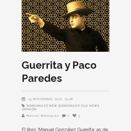
Guerrita y Paco
Paredes
23 NOVIEMBRE, 2022
15:28
BORDONAZO NEW
BORDONAZO OLD
NEWS
OPINIÓN
Manuel Bohórquez
0
3
El libro 'Manuel González Guerrita: as de