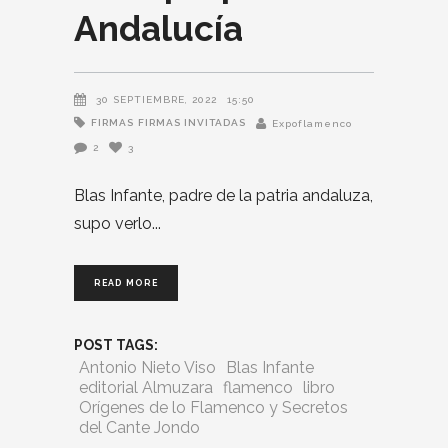
Andalucía
30 SEPTIEMBRE, 2022
15:50
FIRMAS
FIRMAS INVITADAS
Expoflamenco
2
3
Blas Infante, padre de la patria andaluza,
supo verlo
READ MORE
POST TAGS:
Antonio Nieto Viso
Blas Infante
editorial Almuzara
flamenco
libro
Orígenes de lo Flamenco y Secretos
del Cante Jondo