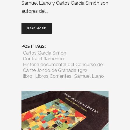
Samuel Llano y Carlos García Simón son
autores del
READ MORE
POST TAGS:
Carlos Garcia Simon
Contra el flamenco
Historia documental del Concurso de
Cante Jondo de Granada 1922
libro
Libros Corrientes
Samuel Llano