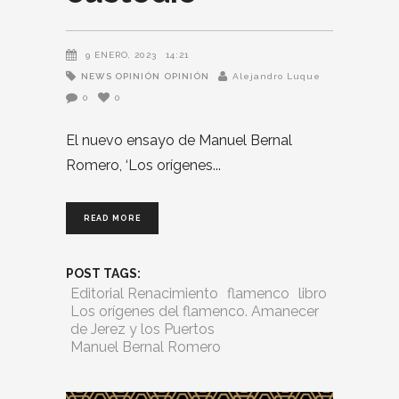
9 ENERO, 2023
14:21
NEWS OPINIÓN
OPINIÓN
Alejandro Luque
0
0
El nuevo ensayo de Manuel Bernal
Romero, ‘Los orígenes
READ MORE
POST TAGS:
Editorial Renacimiento
flamenco
libro
Los orígenes del flamenco. Amanecer
de Jerez y los Puertos
Manuel Bernal Romero