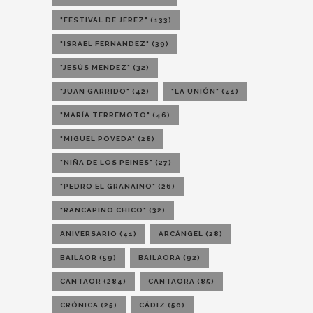
"FESTIVAL DE JEREZ"
(133)
"ISRAEL FERNANDEZ"
(39)
"JESÚS MÉNDEZ"
(32)
"JUAN GARRIDO"
(42)
"LA UNIÓN"
(41)
"MARÍA TERREMOTO"
(46)
"MIGUEL POVEDA"
(28)
"NIÑA DE LOS PEINES"
(27)
"PEDRO EL GRANAINO"
(26)
"RANCAPINO CHICO"
(32)
ANIVERSARIO
(41)
ARCÁNGEL
(28)
BAILAOR
(59)
BAILAORA
(92)
CANTAOR
(284)
CANTAORA
(85)
CRÓNICA
(25)
CÁDIZ
(50)