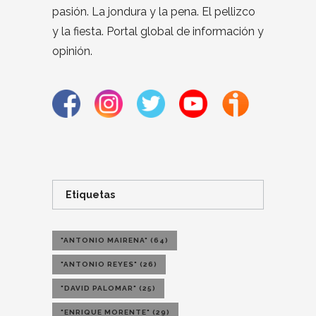
pasión. La jondura y la pena. El pellizco
y la fiesta. Portal global de información y
opinión.
Etiquetas
"ANTONIO MAIRENA"
(64)
"ANTONIO REYES"
(26)
"DAVID PALOMAR"
(25)
"ENRIQUE MORENTE"
(29)