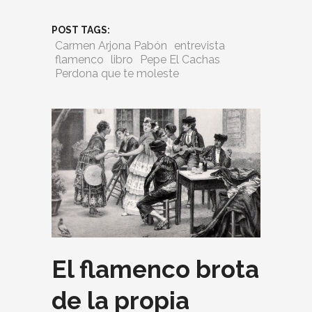
POST TAGS:
Carmen Arjona Pabón
entrevista
flamenco
libro
Pepe El Cachas
Perdona que te moleste
El flamenco brota
de la propia