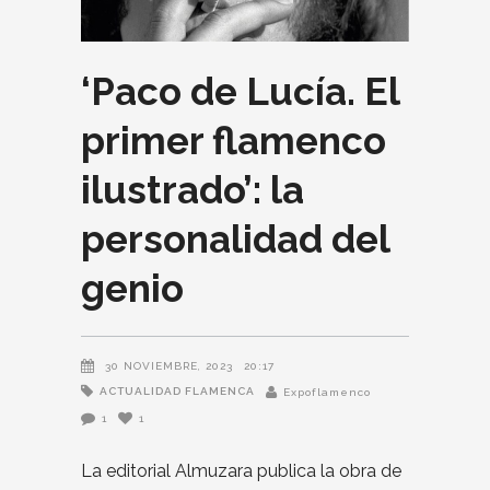
‘Paco de Lucía. El
primer flamenco
ilustrado’: la
personalidad del
genio
30 NOVIEMBRE, 2023
20:17
ACTUALIDAD FLAMENCA
Expoflamenco
1
1
La editorial Almuzara publica la obra de