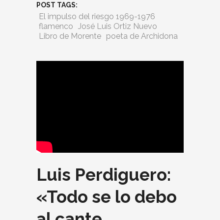
POST TAGS:
El impulso del riesgo 1969-1976
flamenco
José Luis Ortiz Nuevo
Libro de Morente
poeta de Archidona
Luis Perdiguero:
«Todo se lo debo
al cante