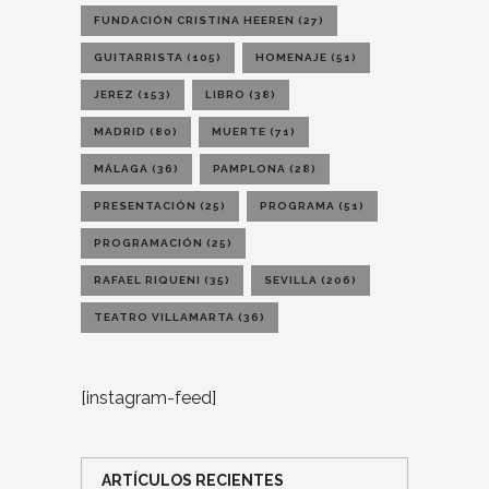
FUNDACIÓN CRISTINA HEEREN
(27)
GUITARRISTA
(105)
HOMENAJE
(51)
JEREZ
(153)
LIBRO
(38)
MADRID
(80)
MUERTE
(71)
MÁLAGA
(36)
PAMPLONA
(28)
PRESENTACIÓN
(25)
PROGRAMA
(51)
PROGRAMACIÓN
(25)
RAFAEL RIQUENI
(35)
SEVILLA
(206)
TEATRO VILLAMARTA
(36)
[instagram-feed]
ARTÍCULOS RECIENTES