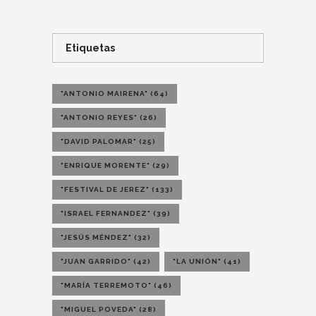
Etiquetas
"ANTONIO MAIRENA"
(64)
"ANTONIO REYES"
(26)
"DAVID PALOMAR"
(25)
"ENRIQUE MORENTE"
(29)
"FESTIVAL DE JEREZ"
(133)
"ISRAEL FERNANDEZ"
(39)
"JESÚS MÉNDEZ"
(32)
"JUAN GARRIDO"
(42)
"LA UNIÓN"
(41)
"MARÍA TERREMOTO"
(46)
"MIGUEL POVEDA"
(28)