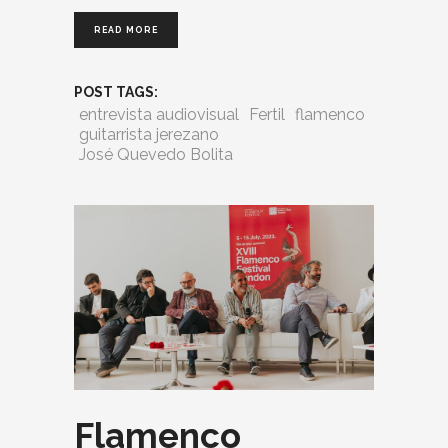
READ MORE
POST TAGS:
entrevista audiovisual
Fertil
flamenco
guitarrista jerezano
José Quevedo Bolita
Flamenco