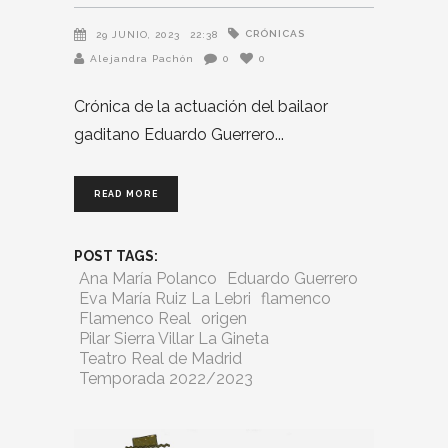
CRÓNICAS
29 JUNIO, 2023
22:38
Alejandra Pachón
0
0
Crónica de la actuación del bailaor
gaditano Eduardo Guerrero
READ MORE
POST TAGS:
Ana María Polanco
Eduardo Guerrero
Eva María Ruiz La Lebri
flamenco
Flamenco Real
origen
Pilar Sierra Villar La Gineta
Teatro Real de Madrid
Temporada 2022/2023