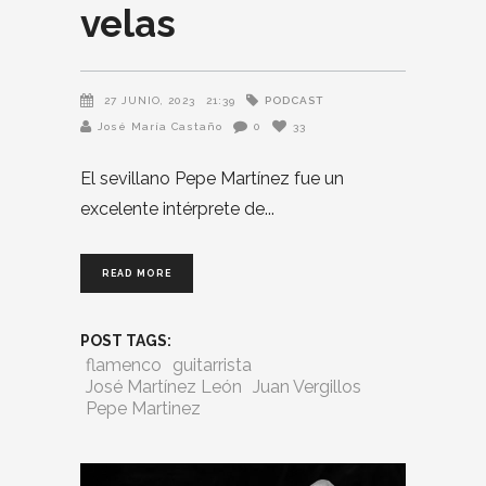
velas
PODCAST
27 JUNIO, 2023
21:39
José María Castaño
0
33
El sevillano Pepe Martínez fue un
excelente intérprete de
READ MORE
POST TAGS:
flamenco
guitarrista
José Martínez León
Juan Vergillos
Pepe Martinez