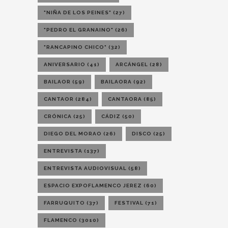
"NIÑA DE LOS PEINES"
(27)
"PEDRO EL GRANAINO"
(26)
"RANCAPINO CHICO"
(32)
ANIVERSARIO
(41)
ARCÁNGEL
(28)
BAILAOR
(59)
BAILAORA
(92)
CANTAOR
(284)
CANTAORA
(85)
CRÓNICA
(25)
CÁDIZ
(50)
DIEGO DEL MORAO
(26)
DISCO
(25)
ENTREVISTA
(137)
ENTREVISTA AUDIOVISUAL
(58)
ESPACIO EXPOFLAMENCO JEREZ
(60)
FARRUQUITO
(37)
FESTIVAL
(71)
FLAMENCO
(3010)