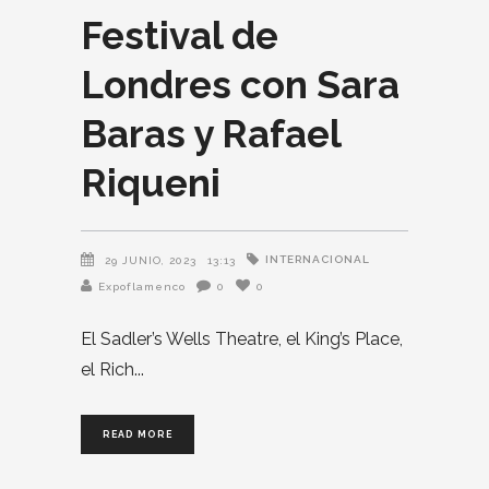
Festival de
Londres con Sara
Baras y Rafael
Riqueni
INTERNACIONAL
29 JUNIO, 2023
13:13
Expoflamenco
0
0
El Sadler’s Wells Theatre, el King’s Place,
el Rich
READ MORE