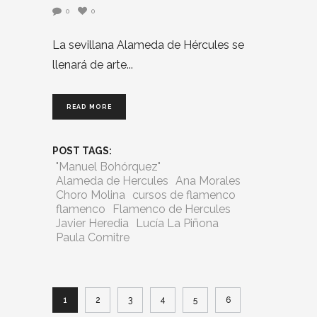
0
0
La sevillana Alameda de Hércules se
llenará de arte
READ MORE
POST TAGS:
"Manuel Bohórquez"
Alameda de Hercules
Ana Morales
Choro Molina
cursos de flamenco
flamenco
Flamenco de Hercules
Javier Heredia
Lucía La Piñona
Paula Comitre
1
2
3
4
5
6