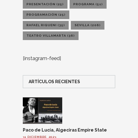
PRESENTACIÓN
(25)
PROGRAMA
(51)
PROGRAMACIÓN
(25)
RAFAEL RIQUENI
(35)
SEVILLA
(206)
TEATRO VILLAMARTA
(36)
[instagram-feed]
ARTÍCULOS RECIENTES
Paco de Lucía, Algeciras Empire State
31 DICIEMBRE, 2023