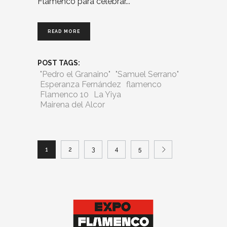
Flamenco para celebrar
READ MORE
POST TAGS:
"Pedro el Granaino"
"Samuel Serrano"
Esperanza Fernández
flamenco
Flamenco 10
La Yiya
Mairena del Alcor
1
2
3
4
5