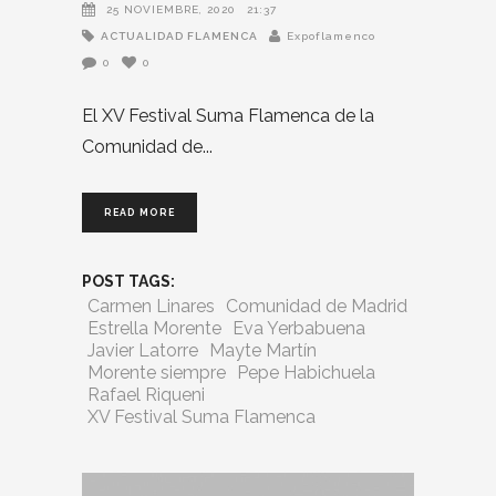
25 NOVIEMBRE, 2020
21:37
ACTUALIDAD FLAMENCA
Expoflamenco
0
0
El XV Festival Suma Flamenca de la
Comunidad de
READ MORE
POST TAGS:
Carmen Linares
Comunidad de Madrid
Estrella Morente
Eva Yerbabuena
Javier Latorre
Mayte Martín
Morente siempre
Pepe Habichuela
Rafael Riqueni
XV Festival Suma Flamenca