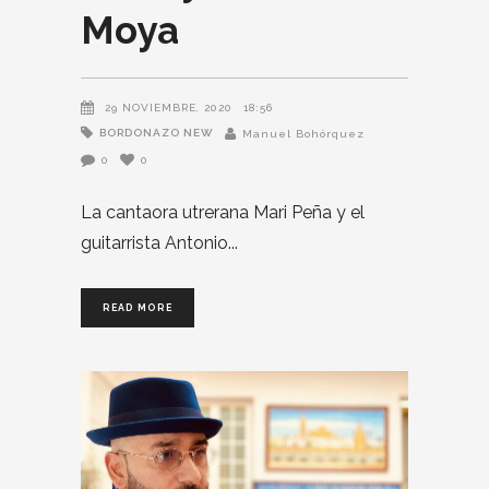
Moya
29 NOVIEMBRE, 2020
18:56
BORDONAZO NEW
Manuel Bohórquez
0
0
La cantaora utrerana Mari Peña y el
guitarrista Antonio
READ MORE