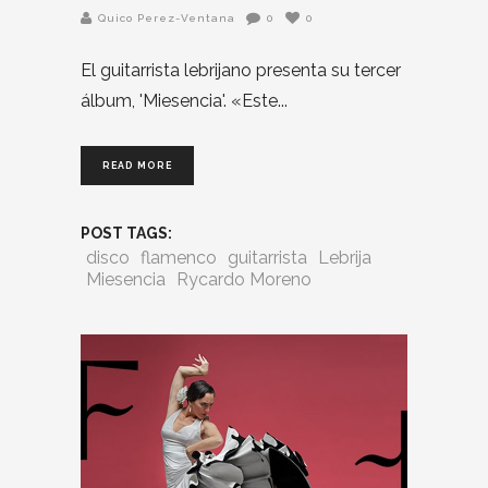
Quico Perez-Ventana
0
0
El guitarrista lebrijano presenta su tercer
álbum, 'Miesencia'. «Este
READ MORE
POST TAGS:
disco
flamenco
guitarrista
Lebrija
Miesencia
Rycardo Moreno