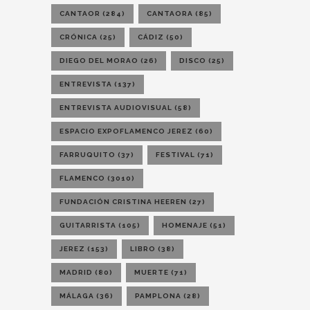
CANTAOR
(284)
CANTAORA
(85)
CRÓNICA
(25)
CÁDIZ
(50)
DIEGO DEL MORAO
(26)
DISCO
(25)
ENTREVISTA
(137)
ENTREVISTA AUDIOVISUAL
(58)
ESPACIO EXPOFLAMENCO JEREZ
(60)
FARRUQUITO
(37)
FESTIVAL
(71)
FLAMENCO
(3010)
FUNDACIÓN CRISTINA HEEREN
(27)
GUITARRISTA
(105)
HOMENAJE
(51)
JEREZ
(153)
LIBRO
(38)
MADRID
(80)
MUERTE
(71)
MÁLAGA
(36)
PAMPLONA
(28)