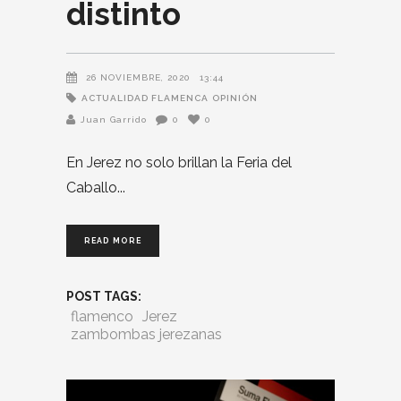
distinto
26 NOVIEMBRE, 2020
13:44
ACTUALIDAD FLAMENCA
OPINIÓN
Juan Garrido
0
0
En Jerez no solo brillan la Feria del
Caballo
READ MORE
POST TAGS:
flamenco
Jerez
zambombas jerezanas