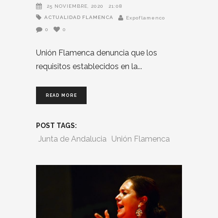
25 NOVIEMBRE, 2020
21:08
ACTUALIDAD FLAMENCA
Expoflamenco
0
0
Unión Flamenca denuncia que los
requisitos establecidos en la
READ MORE
POST TAGS:
Junta de Andalucia
Unión Flamenca