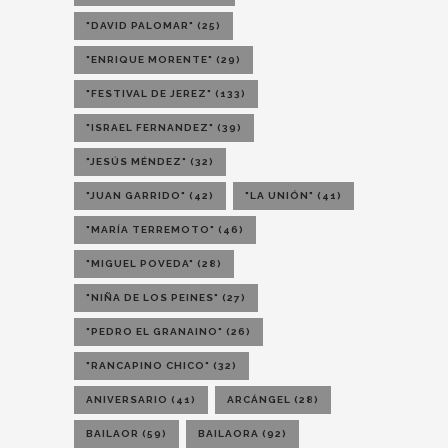
"DAVID PALOMAR"
(25)
"ENRIQUE MORENTE"
(29)
"FESTIVAL DE JEREZ"
(133)
"ISRAEL FERNANDEZ"
(39)
"JESÚS MÉNDEZ"
(32)
"JUAN GARRIDO"
(42)
"LA UNIÓN"
(41)
"MARÍA TERREMOTO"
(46)
"MIGUEL POVEDA"
(28)
"NIÑA DE LOS PEINES"
(27)
"PEDRO EL GRANAINO"
(26)
"RANCAPINO CHICO"
(32)
ANIVERSARIO
(41)
ARCÁNGEL
(28)
BAILAOR
(59)
BAILAORA
(92)