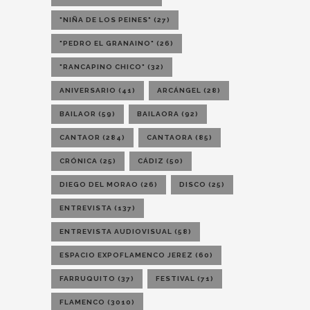
"NIÑA DE LOS PEINES"
(27)
"PEDRO EL GRANAINO"
(26)
"RANCAPINO CHICO"
(32)
ANIVERSARIO
(41)
ARCÁNGEL
(28)
BAILAOR
(59)
BAILAORA
(92)
CANTAOR
(284)
CANTAORA
(85)
CRÓNICA
(25)
CÁDIZ
(50)
DIEGO DEL MORAO
(26)
DISCO
(25)
ENTREVISTA
(137)
ENTREVISTA AUDIOVISUAL
(58)
ESPACIO EXPOFLAMENCO JEREZ
(60)
FARRUQUITO
(37)
FESTIVAL
(71)
FLAMENCO
(3010)