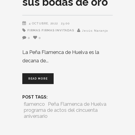
sus bodas de oro
4 OCTUBRE, 2022
23:00
FIRMAS
FIRMAS INVITADAS
Jesús Naranjo
0
0
La Peña Flamenca de Huelva es la
decana de
READ MORE
POST TAGS:
flamenco
Peña Flamenca de Huelva
programa de actos del cincuenta
aniversario