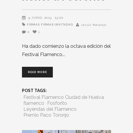
9 JUNIO, 2023
23:00
FIRMAS
FIRMAS INVITADAS
Jesús Naranjo
0
1
Ha dado comienzo la octava edición del
Festival Flamenco
READ MORE
POST TAGS:
Festival Flamenco Ciudad de Huelva
flamenco
Fosforito
Leyendas del Flamenco
Premio Paco Toronjo