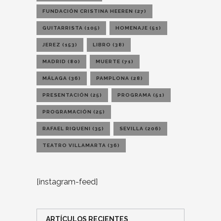
FUNDACIÓN CRISTINA HEEREN
(27)
GUITARRISTA
(105)
HOMENAJE
(51)
JEREZ
(153)
LIBRO
(38)
MADRID
(80)
MUERTE
(71)
MÁLAGA
(36)
PAMPLONA
(28)
PRESENTACIÓN
(25)
PROGRAMA
(51)
PROGRAMACIÓN
(25)
RAFAEL RIQUENI
(35)
SEVILLA
(206)
TEATRO VILLAMARTA
(36)
[instagram-feed]
ARTÍCULOS RECIENTES