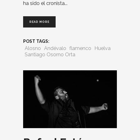
ha sido el cronista
READ MORE
POST TAGS:
Alosno
Andévalo
flamenco
Huelva
Santiago Osorno Orta