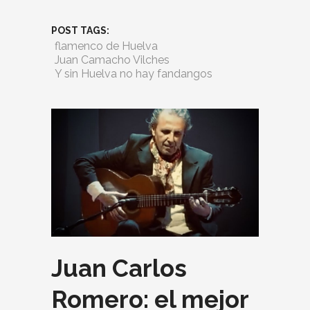
POST TAGS:
flamenco de Huelva
Juan Camacho Vilches
Y sin Huelva no hay fandangos
Juan Carlos
Romero: el mejor