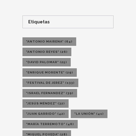
Etiquetas
"ANTONIO MAIRENA"
(64)
"ANTONIO REYES"
(26)
"DAVID PALOMAR"
(25)
"ENRIQUE MORENTE"
(29)
"FESTIVAL DE JEREZ"
(133)
"ISRAEL FERNANDEZ"
(39)
"JESÚS MÉNDEZ"
(32)
"JUAN GARRIDO"
(42)
"LA UNIÓN"
(41)
"MARÍA TERREMOTO"
(46)
"MIGUEL POVEDA"
(28)