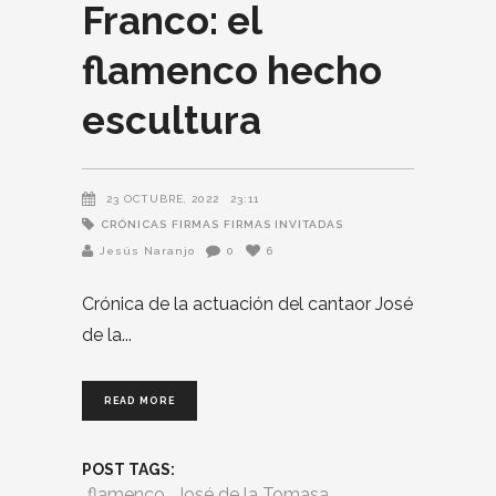
Franco: el
flamenco hecho
escultura
23 OCTUBRE, 2022
23:11
CRÓNICAS
FIRMAS
FIRMAS INVITADAS
Jesús Naranjo
0
6
Crónica de la actuación del cantaor José
de la
READ MORE
POST TAGS:
flamenco
José de la Tomasa