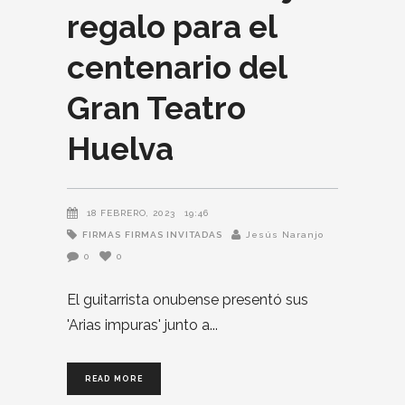
regalo para el
centenario del
Gran Teatro
Huelva
18 FEBRERO, 2023
19:46
FIRMAS
FIRMAS INVITADAS
Jesús Naranjo
0
0
El guitarrista onubense presentó sus
'Arias impuras' junto a
READ MORE