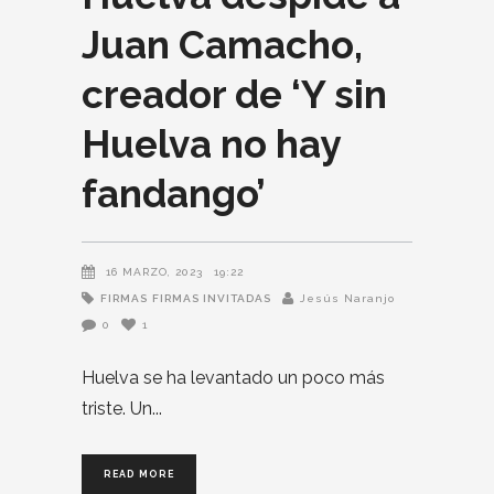
Juan Camacho,
creador de ‘Y sin
Huelva no hay
fandango’
16 MARZO, 2023
19:22
FIRMAS
FIRMAS INVITADAS
Jesús Naranjo
0
1
Huelva se ha levantado un poco más
triste. Un
READ MORE