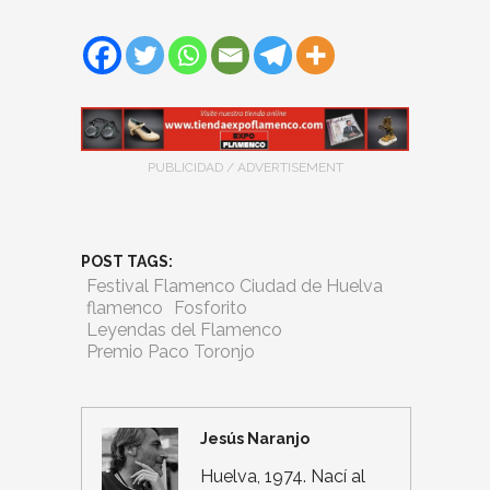
PUBLICIDAD / ADVERTISEMENT
POST TAGS:
Festival Flamenco Ciudad de Huelva
flamenco
Fosforito
Leyendas del Flamenco
Premio Paco Toronjo
Jesús Naranjo
Huelva, 1974. Nací al