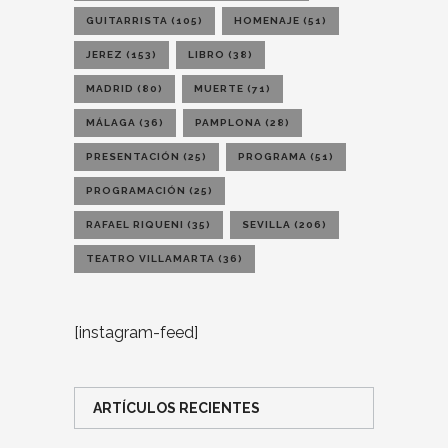
GUITARRISTA
(105)
HOMENAJE
(51)
JEREZ
(153)
LIBRO
(38)
MADRID
(80)
MUERTE
(71)
MÁLAGA
(36)
PAMPLONA
(28)
PRESENTACIÓN
(25)
PROGRAMA
(51)
PROGRAMACIÓN
(25)
RAFAEL RIQUENI
(35)
SEVILLA
(206)
TEATRO VILLAMARTA
(36)
[instagram-feed]
ARTÍCULOS RECIENTES