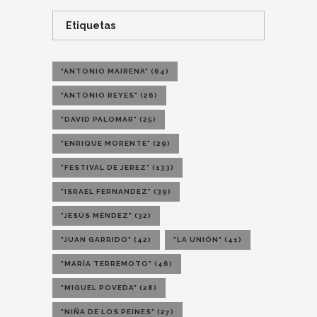
Etiquetas
"ANTONIO MAIRENA"
(64)
"ANTONIO REYES"
(26)
"DAVID PALOMAR"
(25)
"ENRIQUE MORENTE"
(29)
"FESTIVAL DE JEREZ"
(133)
"ISRAEL FERNANDEZ"
(39)
"JESÚS MÉNDEZ"
(32)
"JUAN GARRIDO"
(42)
"LA UNIÓN"
(41)
"MARÍA TERREMOTO"
(46)
"MIGUEL POVEDA"
(28)
"NIÑA DE LOS PEINES"
(27)