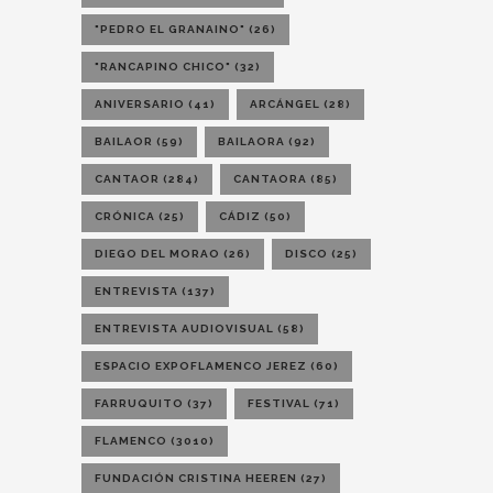
"PEDRO EL GRANAINO"
(26)
"RANCAPINO CHICO"
(32)
ANIVERSARIO
(41)
ARCÁNGEL
(28)
BAILAOR
(59)
BAILAORA
(92)
CANTAOR
(284)
CANTAORA
(85)
CRÓNICA
(25)
CÁDIZ
(50)
DIEGO DEL MORAO
(26)
DISCO
(25)
ENTREVISTA
(137)
ENTREVISTA AUDIOVISUAL
(58)
ESPACIO EXPOFLAMENCO JEREZ
(60)
FARRUQUITO
(37)
FESTIVAL
(71)
FLAMENCO
(3010)
FUNDACIÓN CRISTINA HEEREN
(27)