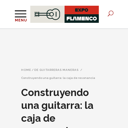
MENU
HOME
/
DE GUITARRERAS MANERAS
/
Construyendo una guitarra: la caja de resonancia
Construyendo
una guitarra: la
caja de