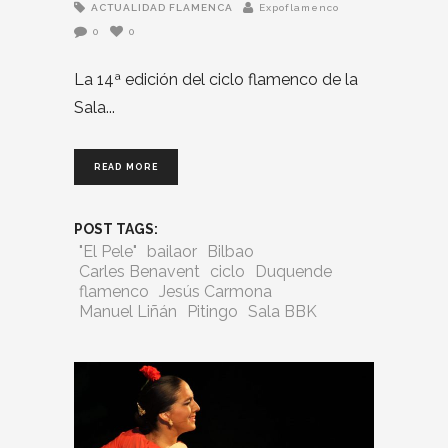
ACTUALIDAD FLAMENCA
Expoflamenco
0
0
La 14ª edición del ciclo flamenco de la
Sala
READ MORE
POST TAGS:
"El Pele"
bailaor
Bilbao
Carles Benavent
ciclo
Duquende
flamenco
Jesús Carmona
Manuel Liñán
Pitingo
Sala BBK