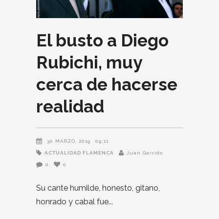
El busto a Diego
Rubichi, muy
cerca de hacerse
realidad
30 MARZO, 2019
09:11
ACTUALIDAD FLAMENCA
Juan Garrido
0
0
Su cante humilde, honesto, gitano,
honrado y cabal fue