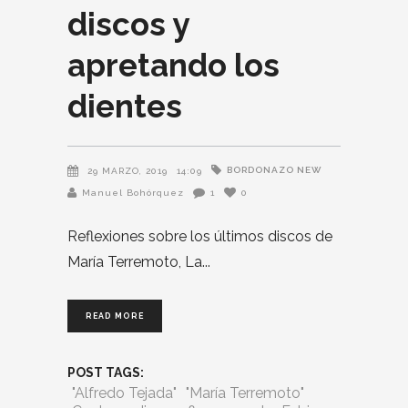
discos y
apretando los
dientes
BORDONAZO NEW
29 MARZO, 2019
14:09
Manuel Bohórquez
1
0
Reflexiones sobre los últimos discos de
María Terremoto, La
READ MORE
POST TAGS:
"Alfredo Tejada"
"María Terremoto"