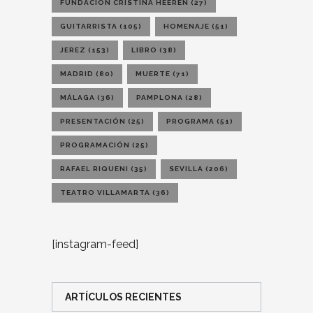
FUNDACIÓN CRISTINA HEEREN
(27)
GUITARRISTA
(105)
HOMENAJE
(51)
JEREZ
(153)
LIBRO
(38)
MADRID
(80)
MUERTE
(71)
MÁLAGA
(36)
PAMPLONA
(28)
PRESENTACIÓN
(25)
PROGRAMA
(51)
PROGRAMACIÓN
(25)
RAFAEL RIQUENI
(35)
SEVILLA
(206)
TEATRO VILLAMARTA
(36)
[instagram-feed]
ARTÍCULOS RECIENTES