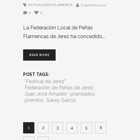
ACTUALIDAD FLAMENCA
Expoflamenco
0
0
La Federación Local de Peñas
Flamencas de Jerez ha concedido
READ MORE
POST TAGS:
"Festival de Jerez"
Federación de Peñas de Jerez
Juan José Amador
premiados
premios
Saray García
1
2
3
4
5
6