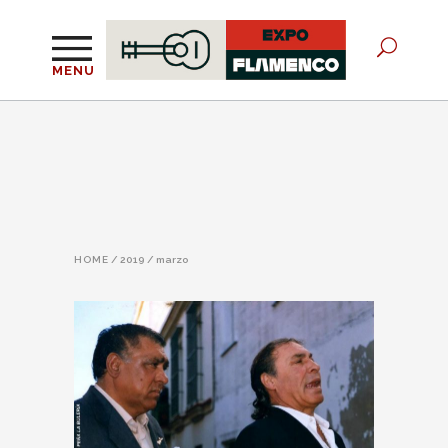
MENU
HOME
/
2019
/
marzo