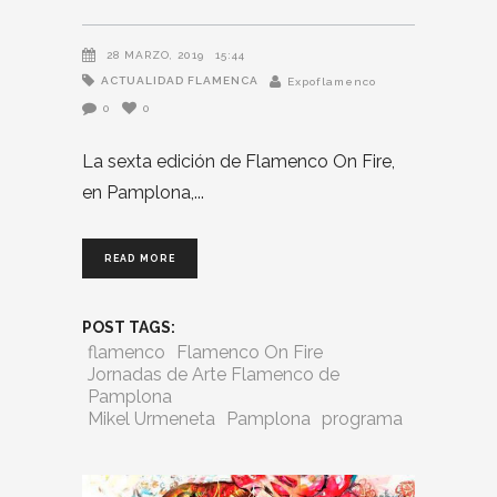
28 MARZO, 2019
15:44
ACTUALIDAD FLAMENCA
Expoflamenco
0
0
La sexta edición de Flamenco On Fire,
en Pamplona,
READ MORE
POST TAGS:
flamenco
Flamenco On Fire
Jornadas de Arte Flamenco de
Pamplona
Mikel Urmeneta
Pamplona
programa