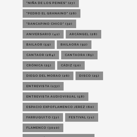
"NIÑA DE LOS PEINES"
(27)
"PEDRO EL GRANAINO"
(26)
"RANCAPINO CHICO"
(32)
ANIVERSARIO
(41)
ARCÁNGEL
(28)
BAILAOR
(59)
BAILAORA
(92)
CANTAOR
(284)
CANTAORA
(85)
CRÓNICA
(25)
CÁDIZ
(50)
DIEGO DEL MORAO
(26)
DISCO
(25)
ENTREVISTA
(137)
ENTREVISTA AUDIOVISUAL
(58)
ESPACIO EXPOFLAMENCO JEREZ
(60)
FARRUQUITO
(37)
FESTIVAL
(71)
FLAMENCO
(3010)