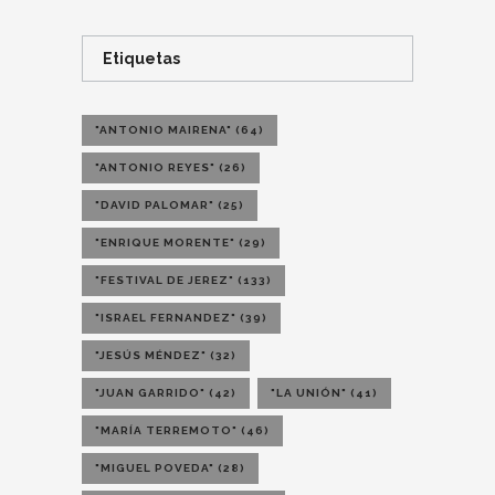
Etiquetas
"ANTONIO MAIRENA"
(64)
"ANTONIO REYES"
(26)
"DAVID PALOMAR"
(25)
"ENRIQUE MORENTE"
(29)
"FESTIVAL DE JEREZ"
(133)
"ISRAEL FERNANDEZ"
(39)
"JESÚS MÉNDEZ"
(32)
"JUAN GARRIDO"
(42)
"LA UNIÓN"
(41)
"MARÍA TERREMOTO"
(46)
"MIGUEL POVEDA"
(28)