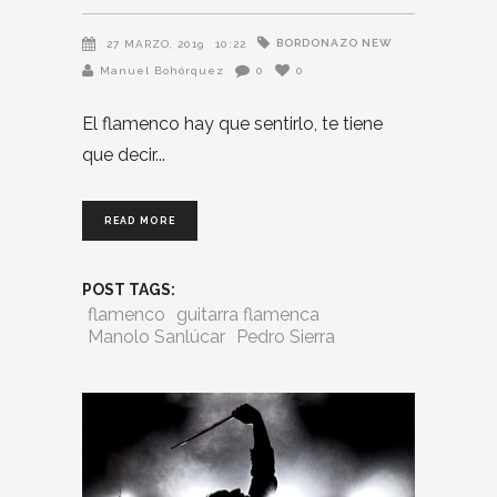
BORDONAZO NEW
27 MARZO, 2019
10:22
Manuel Bohórquez
0
0
El flamenco hay que sentirlo, te tiene
que decir
READ MORE
POST TAGS:
flamenco
guitarra flamenca
Manolo Sanlúcar
Pedro Sierra