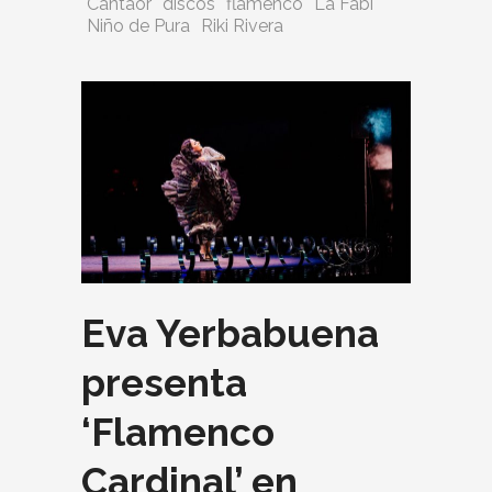
Cantaor
discos
flamenco
La Fabi
Niño de Pura
Riki Rivera
Eva Yerbabuena
presenta
‘Flamenco
Cardinal’ en