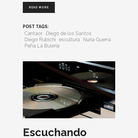
READ MORE
POST TAGS:
Cantaor
Diego de los Santos
Diego Rubichi
escultura
Nuria Guerra
Peña La Bulería
Escuchando