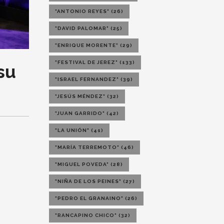
"ANTONIO REYES"
(26)
"DAVID PALOMAR"
(25)
"ENRIQUE MORENTE"
(29)
"FESTIVAL DE JEREZ"
(133)
su
"ISRAEL FERNANDEZ"
(39)
"JESÚS MÉNDEZ"
(32)
"JUAN GARRIDO"
(42)
"LA UNIÓN"
(41)
"MARÍA TERREMOTO"
(46)
"MIGUEL POVEDA"
(28)
"NIÑA DE LOS PEINES"
(27)
"PEDRO EL GRANAINO"
(26)
"RANCAPINO CHICO"
(32)