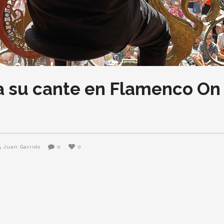
ra su cante en Flamenco On
Juan Garrido
0
0