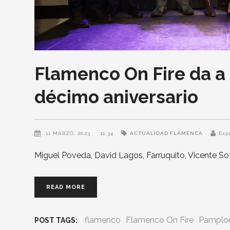
Flamenco On Fire da a 
décimo aniversario
11 MARZO, 2023
11:34
ACTUALIDAD FLAMENCA
Exp
Miguel Poveda, David Lagos, Farruquito, Vicente Sot
READ MORE
flamenco
Flamenco On Fire
Pamplo
POST TAGS: