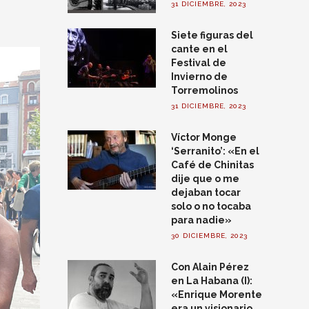
31 DICIEMBRE, 2023
Siete figuras del
cante en el
Festival de
Invierno de
Torremolinos
31 DICIEMBRE, 2023
Víctor Monge
‘Serranito’: «En el
Café de Chinitas
dije que o me
dejaban tocar
solo o no tocaba
para nadie»
30 DICIEMBRE, 2023
Con Alain Pérez
en La Habana (I):
«Enrique Morente
era un visionario