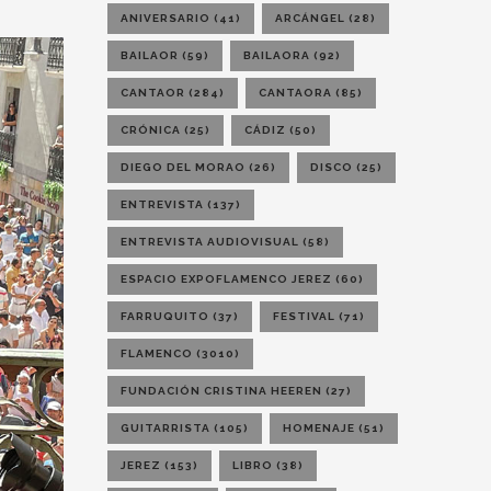
ANIVERSARIO
(41)
ARCÁNGEL
(28)
BAILAOR
(59)
BAILAORA
(92)
CANTAOR
(284)
CANTAORA
(85)
CRÓNICA
(25)
CÁDIZ
(50)
DIEGO DEL MORAO
(26)
DISCO
(25)
ENTREVISTA
(137)
ENTREVISTA AUDIOVISUAL
(58)
ESPACIO EXPOFLAMENCO JEREZ
(60)
FARRUQUITO
(37)
FESTIVAL
(71)
FLAMENCO
(3010)
FUNDACIÓN CRISTINA HEEREN
(27)
GUITARRISTA
(105)
HOMENAJE
(51)
JEREZ
(153)
LIBRO
(38)