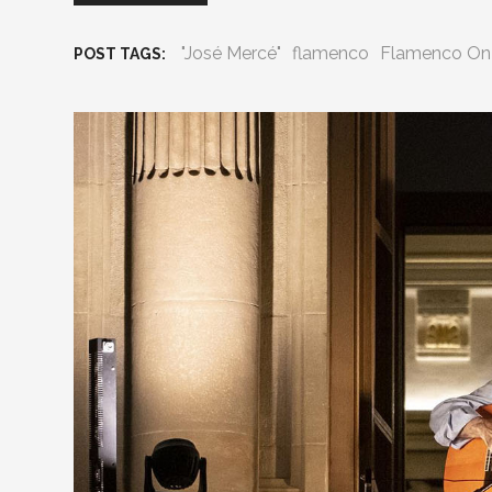
"José Mercé"
flamenco
Flamenco On 
POST TAGS: