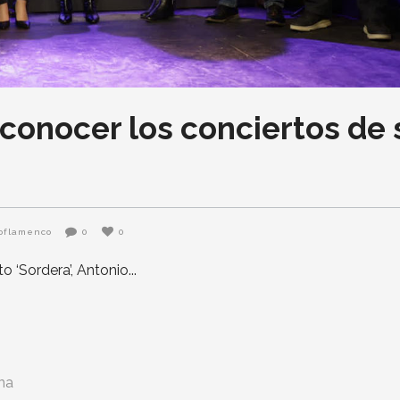
conocer los conciertos de 
oflamenco
0
0
o ‘Sordera’, Antonio
na