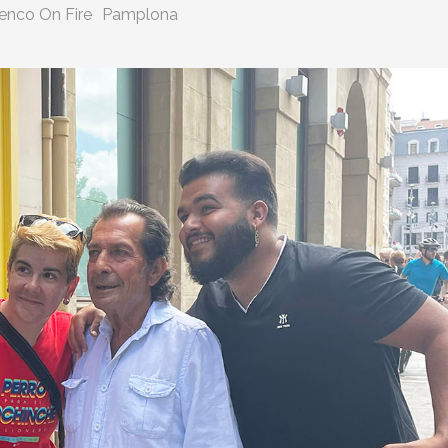
enco On Fire
Pamplona