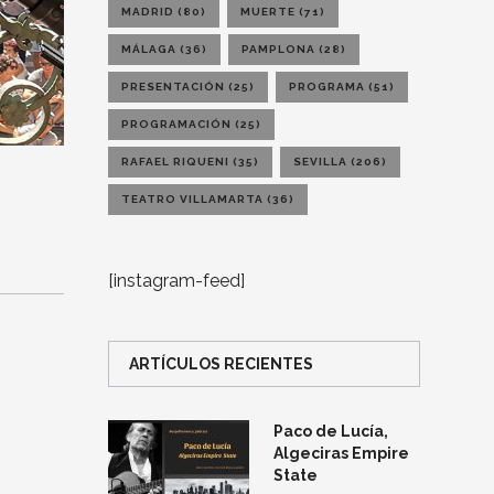
MADRID
(80)
MUERTE
(71)
MÁLAGA
(36)
PAMPLONA
(28)
PRESENTACIÓN
(25)
PROGRAMA
(51)
PROGRAMACIÓN
(25)
RAFAEL RIQUENI
(35)
SEVILLA
(206)
TEATRO VILLAMARTA
(36)
[instagram-feed]
ARTÍCULOS RECIENTES
Paco de Lucía,
Algeciras Empire
State