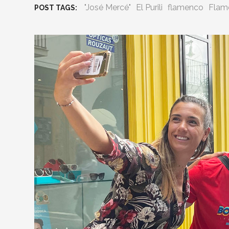
"José Mercé"
El Purili
flamenco
Flam
POST TAGS: