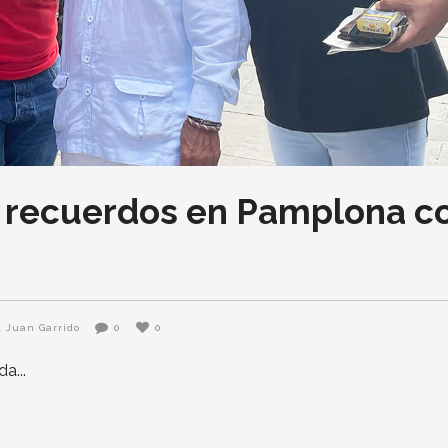
s recuerdos en Pamplona c
Juan Garrido
0
0
ada