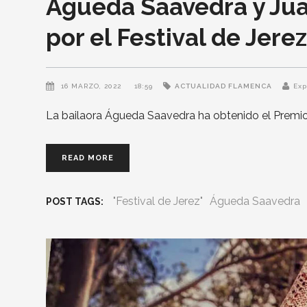
Águeda Saavedra y Ju
por el Festival de Jere
16 MARZO, 2022
18:59
ACTUALIDAD FLAMENCA
Ex
La bailaora Águeda Saavedra ha obtenido el Premio
READ MORE
"Festival de Jerez"
Águeda Saavedra
POST TAGS: