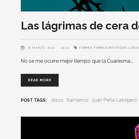
Las lágrimas de cera d
16 MARZO, 2022
22:21
FIRMAS
FIRMAS INVITADAS
LOS D
No se me ocurre mejor tiempo que la Cuaresma
READ MORE
disco
flamenco
Juan Peña Lebrijano
POST TAGS: