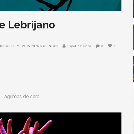
e Lebrijano
ISCOS DE MI VIDA
NEWS OPINIÓN
Expoflamenco
0
0
Lagrimas de cera