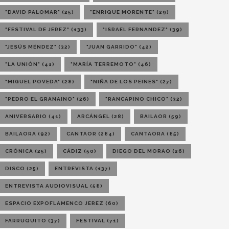
"DAVID PALOMAR"
(25)
"ENRIQUE MORENTE"
(29)
"FESTIVAL DE JEREZ"
(133)
"ISRAEL FERNANDEZ"
(39)
"JESÚS MÉNDEZ"
(32)
"JUAN GARRIDO"
(42)
"LA UNIÓN"
(41)
"MARÍA TERREMOTO"
(46)
"MIGUEL POVEDA"
(28)
"NIÑA DE LOS PEINES"
(27)
"PEDRO EL GRANAINO"
(26)
"RANCAPINO CHICO"
(32)
ANIVERSARIO
(41)
ARCÁNGEL
(28)
BAILAOR
(59)
BAILAORA
(92)
CANTAOR
(284)
CANTAORA
(85)
CRÓNICA
(25)
CÁDIZ
(50)
DIEGO DEL MORAO
(26)
DISCO
(25)
ENTREVISTA
(137)
ENTREVISTA AUDIOVISUAL
(58)
ESPACIO EXPOFLAMENCO JEREZ
(60)
FARRUQUITO
(37)
FESTIVAL
(71)