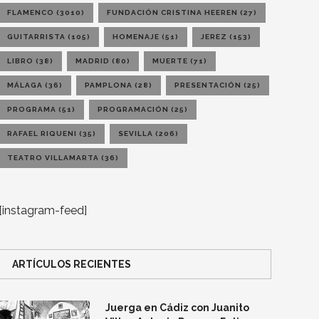
FLAMENCO
(3010)
FUNDACIÓN CRISTINA HEEREN
(27)
GUITARRISTA
(105)
HOMENAJE
(51)
JEREZ
(153)
LIBRO
(38)
MADRID
(80)
MUERTE
(71)
MÁLAGA
(36)
PAMPLONA
(28)
PRESENTACIÓN
(25)
PROGRAMA
(51)
PROGRAMACIÓN
(25)
RAFAEL RIQUENI
(35)
SEVILLA
(206)
TEATRO VILLAMARTA
(36)
[instagram-feed]
ARTÍCULOS RECIENTES
Juerga en Cádiz con Juanito