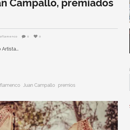
an Campallo, premiados
z
poflamenco
0
0
 Artista
flamenco
Juan Campallo
premios