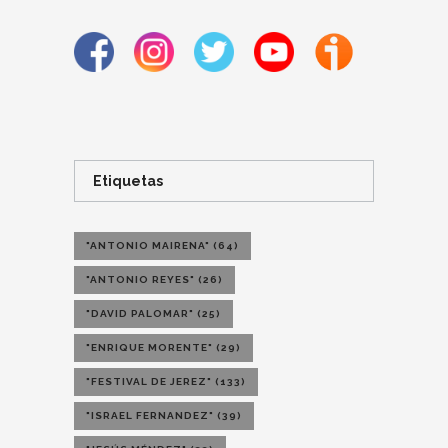
Etiquetas
"ANTONIO MAIRENA"
(64)
"ANTONIO REYES"
(26)
"DAVID PALOMAR"
(25)
"ENRIQUE MORENTE"
(29)
"FESTIVAL DE JEREZ"
(133)
"ISRAEL FERNANDEZ"
(39)