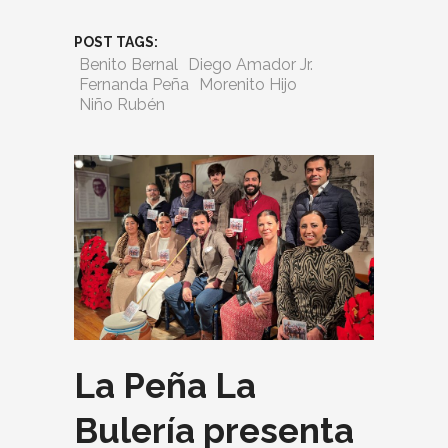
POST TAGS:
Benito Bernal
Diego Amador Jr.
Fernanda Peña
Morenito Hijo
Niño Rubén
La Peña La
Bulería presenta