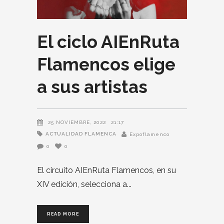
El ciclo AIEnRuta
Flamencos elige
a sus artistas
25 NOVIEMBRE, 2022
21:17
ACTUALIDAD FLAMENCA
Expoflamenco
0
0
El circuito AIEnRuta Flamencos, en su
XIV edición, selecciona a
READ MORE