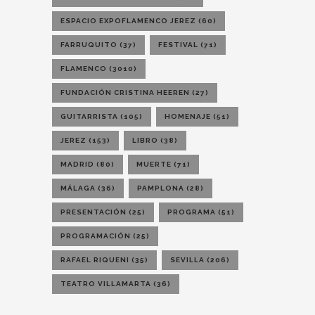
ESPACIO EXPOFLAMENCO JEREZ
(60)
FARRUQUITO
(37)
FESTIVAL
(71)
FLAMENCO
(3010)
FUNDACIÓN CRISTINA HEEREN
(27)
GUITARRISTA
(105)
HOMENAJE
(51)
JEREZ
(153)
LIBRO
(38)
MADRID
(80)
MUERTE
(71)
MÁLAGA
(36)
PAMPLONA
(28)
PRESENTACIÓN
(25)
PROGRAMA
(51)
PROGRAMACIÓN
(25)
RAFAEL RIQUENI
(35)
SEVILLA
(206)
TEATRO VILLAMARTA
(36)