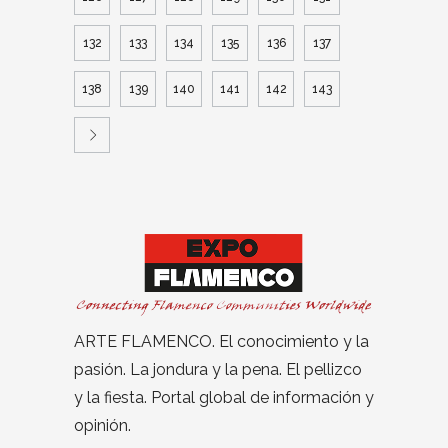
132
133
134
135
136
137
138
139
140
141
142
143
ARTE FLAMENCO. El conocimiento y la
pasión. La jondura y la pena. El pellizco
y la fiesta. Portal global de información y
opinión.