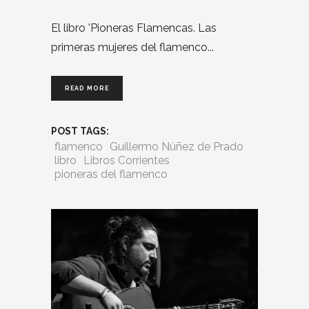
El libro 'Pioneras Flamencas. Las
primeras mujeres del flamenco
READ MORE
POST TAGS:
flamenco
Guillermo Núñez de Prado
libro
Libros Corrientes
pioneras del flamenco