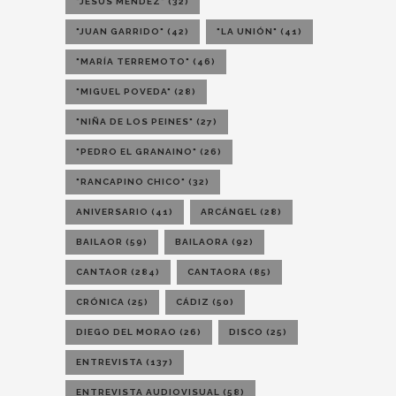
"JESÚS MÉNDEZ"
(32)
"JUAN GARRIDO"
(42)
"LA UNIÓN"
(41)
"MARÍA TERREMOTO"
(46)
"MIGUEL POVEDA"
(28)
"NIÑA DE LOS PEINES"
(27)
"PEDRO EL GRANAINO"
(26)
"RANCAPINO CHICO"
(32)
ANIVERSARIO
(41)
ARCÁNGEL
(28)
BAILAOR
(59)
BAILAORA
(92)
CANTAOR
(284)
CANTAORA
(85)
CRÓNICA
(25)
CÁDIZ
(50)
DIEGO DEL MORAO
(26)
DISCO
(25)
ENTREVISTA
(137)
ENTREVISTA AUDIOVISUAL
(58)