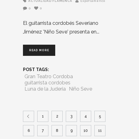
ACTUALIDAD FLAMENCA
Expoflamenco
0
0
El guitarrista cordobés Severiano
Jiménez 'Niño Seve' presenta en
READ MORE
POST TAGS:
Gran Teatro Cordoba
guitarrista cordobes
Luna de la Juderia
Niño Seve
1
2
3
4
5
6
7
8
9
10
11