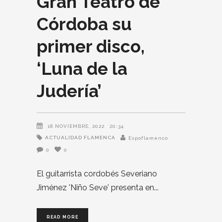
Gran Teatro de
Córdoba su
primer disco,
‘Luna de la
Judería’
18 NOVIEMBRE, 2022
20:34
ACTUALIDAD FLAMENCA
Expoflamenco
0
0
El guitarrista cordobés Severiano
Jiménez 'Niño Seve' presenta en
READ MORE