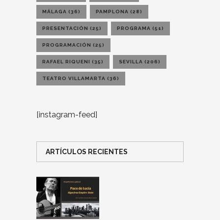
MÁLAGA
(36)
PAMPLONA
(28)
PRESENTACIÓN
(25)
PROGRAMA
(51)
PROGRAMACIÓN
(25)
RAFAEL RIQUENI
(35)
SEVILLA
(206)
TEATRO VILLAMARTA
(36)
[instagram-feed]
ARTÍCULOS RECIENTES