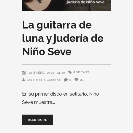
La guitarra de
luna y judería de
Niño Seve
PODCAST
29 ENERO, 2023
21:20
José María Castaño
0
24
En su primer disco en solitario, Niño
Seve muestra
READ MORE