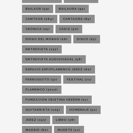
BAILAOR
(59)
BAILAORA
(92)
CANTAOR
(284)
CANTAORA
(85)
CRÓNICA
(25)
CÁDIZ
(50)
DIEGO DEL MORAO
(26)
DISCO
(25)
ENTREVISTA
(137)
ENTREVISTA AUDIOVISUAL
(58)
ESPACIO EXPOFLAMENCO JEREZ
(60)
FARRUQUITO
(37)
FESTIVAL
(71)
FLAMENCO
(3010)
FUNDACIÓN CRISTINA HEEREN
(27)
GUITARRISTA
(105)
HOMENAJE
(51)
JEREZ
(153)
LIBRO
(38)
MADRID
(80)
MUERTE
(71)