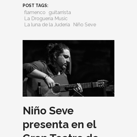
POST TAGS:
flamenco
guitarrista
La Droguería Music
La luna de la Judería
Niño Seve
Niño Seve
presenta en el