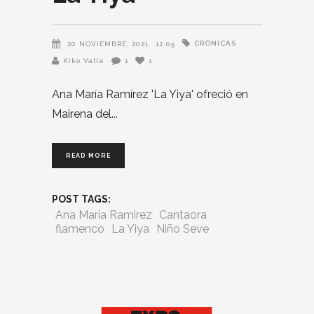
CRÓNICAS
20 NOVIEMBRE, 2021
12:05
Kiko Valle
1
1
Ana María Ramírez 'La Yiya' ofreció en
Mairena del
READ MORE
POST TAGS:
Ana Maria Ramirez
Cantaora
flamenco
La Yiya
Niño Seve