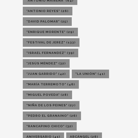
"ANTONIO MAIRENA"
(64)
"ANTONIO REYES"
(26)
"DAVID PALOMAR"
(25)
"ENRIQUE MORENTE"
(29)
"FESTIVAL DE JEREZ"
(133)
"ISRAEL FERNANDEZ"
(39)
"JESÚS MÉNDEZ"
(32)
"JUAN GARRIDO"
(42)
"LA UNIÓN"
(41)
"MARÍA TERREMOTO"
(46)
"MIGUEL POVEDA"
(28)
"NIÑA DE LOS PEINES"
(27)
"PEDRO EL GRANAINO"
(26)
"RANCAPINO CHICO"
(32)
ANIVERSARIO
(41)
ARCÁNGEL
(28)