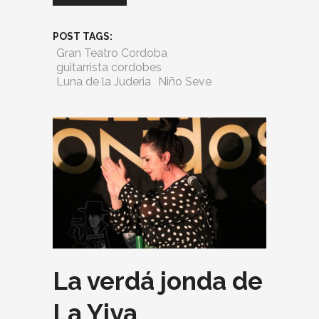
POST TAGS:
Gran Teatro Cordoba
guitarrista cordobes
Luna de la Juderia
Niño Seve
La verdá jonda de
La Yiya