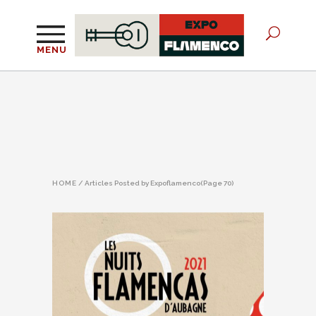
MENU
HOME
/
Articles Posted by Expoflamenco
(Page 70)