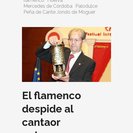
flamenco
Huelva
Mercedes de Córdoba
Palodulce
Peña de Cante Jondo de Moguer
El flamenco
despide al
cantaor