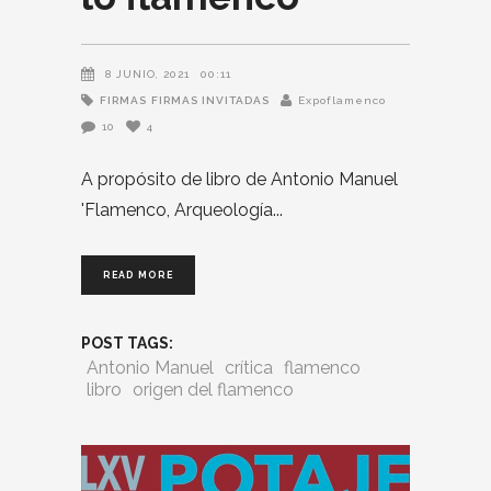
8 JUNIO, 2021
00:11
FIRMAS
FIRMAS INVITADAS
Expoflamenco
10
4
A propósito de libro de Antonio Manuel
'Flamenco, Arqueología
READ MORE
POST TAGS:
Antonio Manuel
crítica
flamenco
libro
origen del flamenco