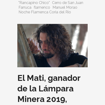
"Rancapino Chico"
Cerro de San Juan
Farruca
flamenco
Manuel Morao
Noche Flamenca Coria del Rio
El Mati, ganador
de la Lámpara
Minera 2019,