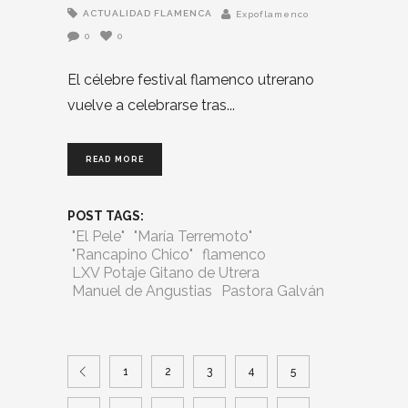
ACTUALIDAD FLAMENCA
Expoflamenco
0
0
El célebre festival flamenco utrerano
vuelve a celebrarse tras
READ MORE
POST TAGS:
"El Pele"
"María Terremoto"
"Rancapino Chico"
flamenco
LXV Potaje Gitano de Utrera
Manuel de Angustias
Pastora Galván
1
2
3
4
5