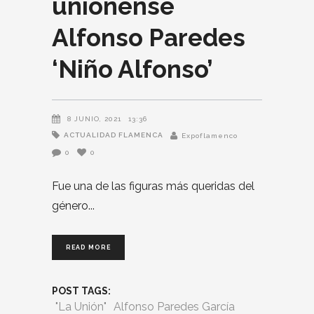
unionense
Alfonso Paredes
‘Niño Alfonso’
8 JUNIO, 2021
13:36
ACTUALIDAD FLAMENCA
Expoflamenco
0
0
Fue una de las figuras más queridas del
género
READ MORE
POST TAGS:
"La Unión"
Alfonso Paredes García