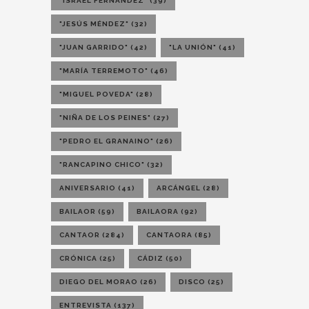
"ISRAEL FERNANDEZ"
(39)
"JESÚS MÉNDEZ"
(32)
"JUAN GARRIDO"
(42)
"LA UNIÓN"
(41)
"MARÍA TERREMOTO"
(46)
"MIGUEL POVEDA"
(28)
"NIÑA DE LOS PEINES"
(27)
"PEDRO EL GRANAINO"
(26)
"RANCAPINO CHICO"
(32)
ANIVERSARIO
(41)
ARCÁNGEL
(28)
BAILAOR
(59)
BAILAORA
(92)
CANTAOR
(284)
CANTAORA
(85)
CRÓNICA
(25)
CÁDIZ
(50)
DIEGO DEL MORAO
(26)
DISCO
(25)
ENTREVISTA
(137)