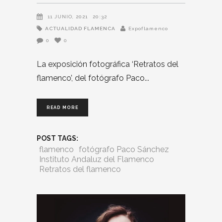
11 JUNIO, 2021
20:32
ACTUALIDAD FLAMENCA
Expoflamenco
0
0
La exposición fotográfica ‘Retratos del
flamenco’, del fotógrafo Paco
READ MORE
POST TAGS:
flamenco
fotógrafo Paco Sánchez
Instituto Andaluz del Flamenco
Retratos del flamenco