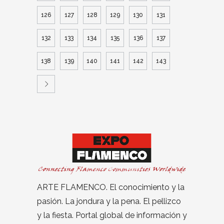
126
127
128
129
130
131
132
133
134
135
136
137
138
139
140
141
142
143
ARTE FLAMENCO. El conocimiento y la
pasión. La jondura y la pena. El pellizco
y la fiesta. Portal global de información y