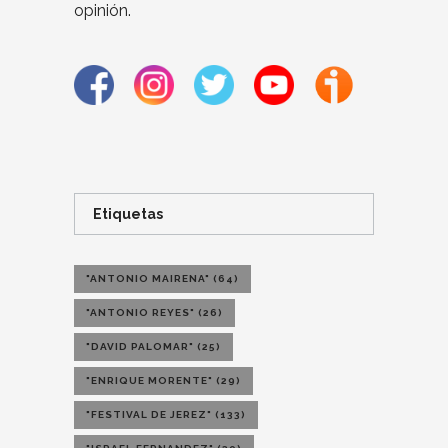
opinión.
Etiquetas
"ANTONIO MAIRENA"
(64)
"ANTONIO REYES"
(26)
"DAVID PALOMAR"
(25)
"ENRIQUE MORENTE"
(29)
"FESTIVAL DE JEREZ"
(133)