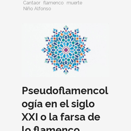
Cantaor
flamenco
muerte
Niño Alfonso
Pseudoflamencol
ogía en el siglo
XXI o la farsa de
lo flamenco