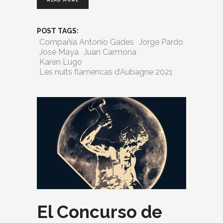
READ MORE
POST TAGS:
Compañía Antonio Gades
Jorge Pardo
José Maya
Juan Carmona
Karen Lugo
Les nuits flamencas d’Aubagne 2021
El Concurso de