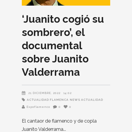
‘Juanito cogió su
sombrero’, el
documental
sobre Juanito
Valderrama
21 DICIEMBRE, 2022
14:02
ACTUALIDAD FLAMENCA
NEWS ACTUALIDAD
Expoflamenco
0
0
El cantaor de flamenco y de copla
Juanito Valderrama