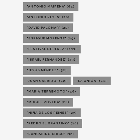
"ANTONIO MAIRENA"
(64)
"ANTONIO REYES"
(26)
"DAVID PALOMAR"
(25)
"ENRIQUE MORENTE"
(29)
"FESTIVAL DE JEREZ"
(133)
"ISRAEL FERNANDEZ"
(39)
"JESÚS MÉNDEZ"
(32)
"JUAN GARRIDO"
(42)
"LA UNIÓN"
(41)
"MARÍA TERREMOTO"
(46)
"MIGUEL POVEDA"
(28)
"NIÑA DE LOS PEINES"
(27)
"PEDRO EL GRANAINO"
(26)
"RANCAPINO CHICO"
(32)