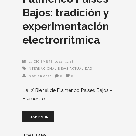
Bajos: tradición y
experimentación
electrorrítmica
17 DICIEMBRE, 2022
12:48
INTERNACIONAL
NEWS ACTUALIDAD
Expoflamenco
0
0
La IX Bienal de Flamenco Países Bajos -
Flamenco
READ MORE
POST TAGS: