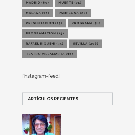
MADRID
(80)
MUERTE
(71)
MÁLAGA
(36)
PAMPLONA
(28)
PRESENTACIÓN
(25)
PROGRAMA
(51)
PROGRAMACIÓN
(25)
RAFAEL RIQUENI
(35)
SEVILLA
(206)
TEATRO VILLAMARTA
(36)
[instagram-feed]
ARTÍCULOS RECIENTES