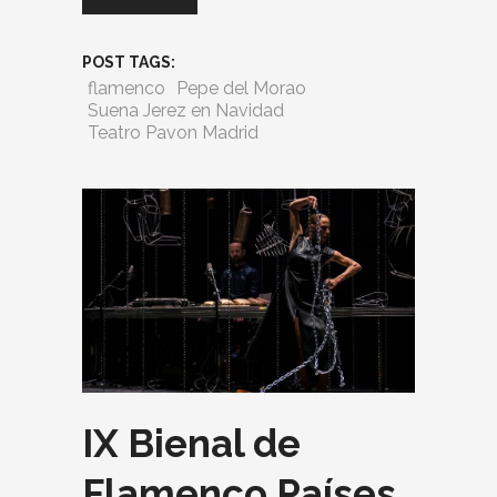
POST TAGS:
flamenco
Pepe del Morao
Suena Jerez en Navidad
Teatro Pavon Madrid
IX Bienal de
Flamenco Países