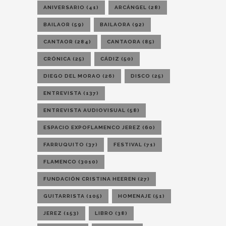
ANIVERSARIO
(41)
ARCÁNGEL
(28)
BAILAOR
(59)
BAILAORA
(92)
CANTAOR
(284)
CANTAORA
(85)
CRÓNICA
(25)
CÁDIZ
(50)
DIEGO DEL MORAO
(26)
DISCO
(25)
ENTREVISTA
(137)
ENTREVISTA AUDIOVISUAL
(58)
ESPACIO EXPOFLAMENCO JEREZ
(60)
FARRUQUITO
(37)
FESTIVAL
(71)
FLAMENCO
(3010)
FUNDACIÓN CRISTINA HEEREN
(27)
GUITARRISTA
(105)
HOMENAJE
(51)
JEREZ
(153)
LIBRO
(38)