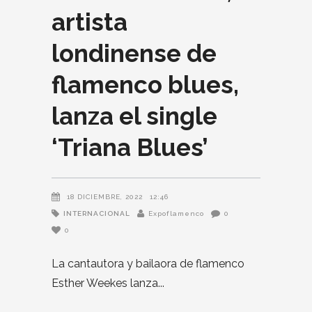
artista
londinense de
flamenco blues,
lanza el single
‘Triana Blues’
18 DICIEMBRE, 2022
12:46
INTERNACIONAL
Expoflamenco
0
0
La cantautora y bailaora de flamenco
Esther Weekes lanza