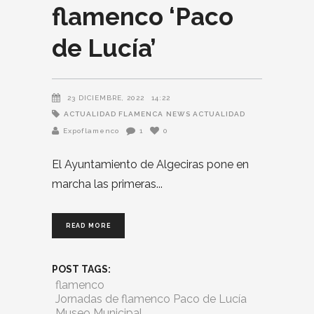
flamenco ‘Paco
de Lucía’
23 DICIEMBRE, 2022
14:22
ACTUALIDAD FLAMENCA
NEWS ACTUALIDAD
Expoflamenco
1
0
El Ayuntamiento de Algeciras pone en
marcha las primeras
READ MORE
POST TAGS:
flamenco
Jornadas de flamenco Paco de Lucía
Museo Municipal