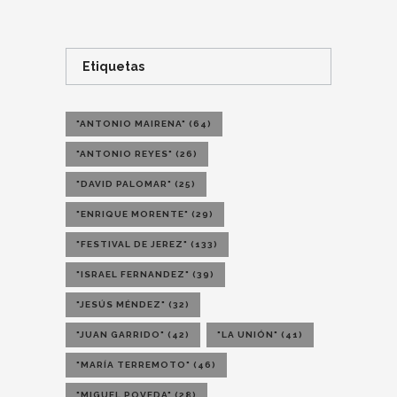
Etiquetas
"ANTONIO MAIRENA"
(64)
"ANTONIO REYES"
(26)
"DAVID PALOMAR"
(25)
"ENRIQUE MORENTE"
(29)
"FESTIVAL DE JEREZ"
(133)
"ISRAEL FERNANDEZ"
(39)
"JESÚS MÉNDEZ"
(32)
"JUAN GARRIDO"
(42)
"LA UNIÓN"
(41)
"MARÍA TERREMOTO"
(46)
"MIGUEL POVEDA"
(28)