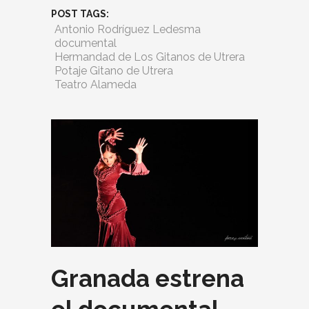
POST TAGS:
Antonio Rodríguez Ledesma
documental
Hermandad de Los Gitanos de Utrera
Potaje Gitano de Utrera
Teatro Alameda
Granada estrena