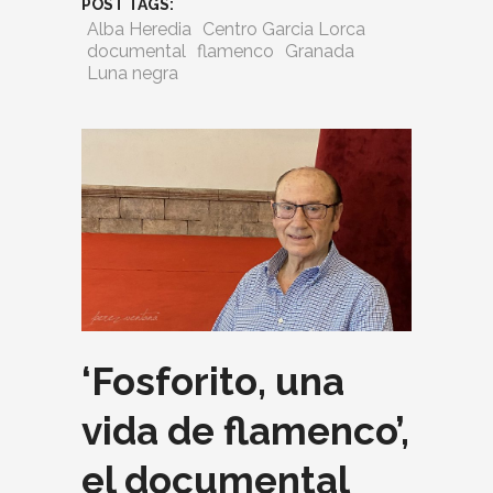
POST TAGS:
Alba Heredia
Centro Garcia Lorca
documental
flamenco
Granada
Luna negra
‘Fosforito, una
vida de flamenco’,
el documental