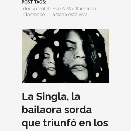
POST TAGS:
documental
Eve A Ma
flamenco
Flamenco - La tierra está viva
La Singla, la
bailaora sorda
que triunfó en los