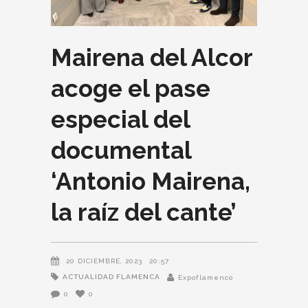
Mairena del Alcor
acoge el pase
especial del
documental
‘Antonio Mairena,
la raíz del cante’
20 DICIEMBRE, 2023
20:57
ACTUALIDAD FLAMENCA
Expoflamenco
0
0