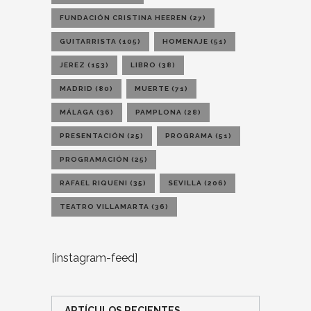
FUNDACIÓN CRISTINA HEEREN
(27)
GUITARRISTA
(105)
HOMENAJE
(51)
JEREZ
(153)
LIBRO
(38)
MADRID
(80)
MUERTE
(71)
MÁLAGA
(36)
PAMPLONA
(28)
PRESENTACIÓN
(25)
PROGRAMA
(51)
PROGRAMACIÓN
(25)
RAFAEL RIQUENI
(35)
SEVILLA
(206)
TEATRO VILLAMARTA
(36)
[instagram-feed]
ARTÍCULOS RECIENTES