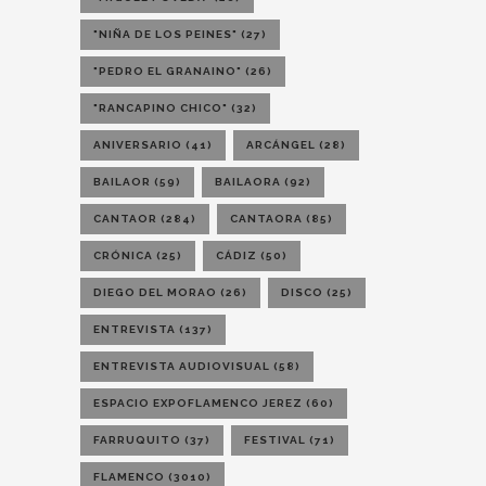
"NIÑA DE LOS PEINES"
(27)
"PEDRO EL GRANAINO"
(26)
"RANCAPINO CHICO"
(32)
ANIVERSARIO
(41)
ARCÁNGEL
(28)
BAILAOR
(59)
BAILAORA
(92)
CANTAOR
(284)
CANTAORA
(85)
CRÓNICA
(25)
CÁDIZ
(50)
DIEGO DEL MORAO
(26)
DISCO
(25)
ENTREVISTA
(137)
ENTREVISTA AUDIOVISUAL
(58)
ESPACIO EXPOFLAMENCO JEREZ
(60)
FARRUQUITO
(37)
FESTIVAL
(71)
FLAMENCO
(3010)