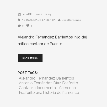
11 ABRIL, 2022
22:05
ACTUALIDAD FLAMENCA
Expoflamenco
0
1
Alejandro Fernández Barrientos, hijo del
mítico cantaor de Puente
READ MORE
POST TAGS:
Alejandro Fernández Barrientos
Antonio Fernández Díaz Fosforito
Cantaor
documental
flamenco
Fosforito una historia de flamenco