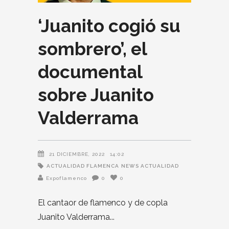
‘Juanito cogió su
sombrero’, el
documental
sobre Juanito
Valderrama
21 DICIEMBRE, 2022
14:02
ACTUALIDAD FLAMENCA
NEWS ACTUALIDAD
Expoflamenco
0
0
El cantaor de flamenco y de copla
Juanito Valderrama