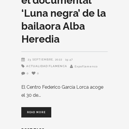
el documental
‘Luna negra’ de la
bailaora Alba
Heredia
23 SEPTIEMBRE, 2022
19:47
ACTUALIDAD FLAMENCA
Expoflamenco
0
0
El Centro Federico García Lorca acoge
el 30 de
READ MORE