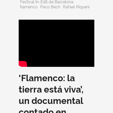
Festival In-Edit de Barcelona
flamenco
Paco Bech
Rafael Riqueni
‘Flamenco: la
tierra está viva’,
un documental
contado en