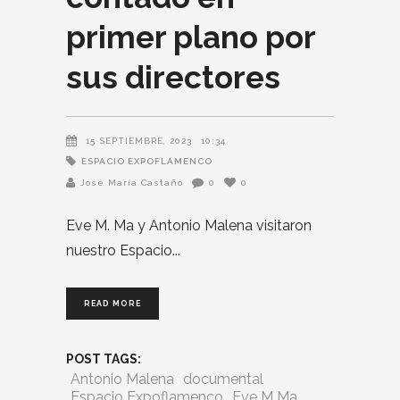
primer plano por
sus directores
15 SEPTIEMBRE, 2023
10:34
ESPACIO EXPOFLAMENCO
José María Castaño
0
0
Eve M. Ma y Antonio Malena visitaron
nuestro Espacio
READ MORE
POST TAGS:
Antonio Malena
documental
Espacio Expoflamenco
Eve M Ma