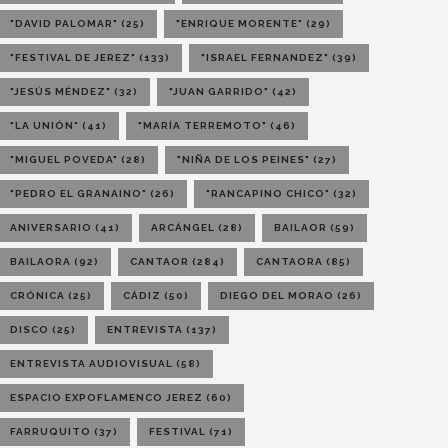
"DAVID PALOMAR"
(25)
"ENRIQUE MORENTE"
(29)
"FESTIVAL DE JEREZ"
(133)
"ISRAEL FERNANDEZ"
(39)
"JESÚS MÉNDEZ"
(32)
"JUAN GARRIDO"
(42)
"LA UNIÓN"
(41)
"MARÍA TERREMOTO"
(46)
"MIGUEL POVEDA"
(28)
"NIÑA DE LOS PEINES"
(27)
"PEDRO EL GRANAINO"
(26)
"RANCAPINO CHICO"
(32)
ANIVERSARIO
(41)
ARCÁNGEL
(28)
BAILAOR
(59)
BAILAORA
(92)
CANTAOR
(284)
CANTAORA
(85)
CRÓNICA
(25)
CÁDIZ
(50)
DIEGO DEL MORAO
(26)
DISCO
(25)
ENTREVISTA
(137)
ENTREVISTA AUDIOVISUAL
(58)
ESPACIO EXPOFLAMENCO JEREZ
(60)
FARRUQUITO
(37)
FESTIVAL
(71)