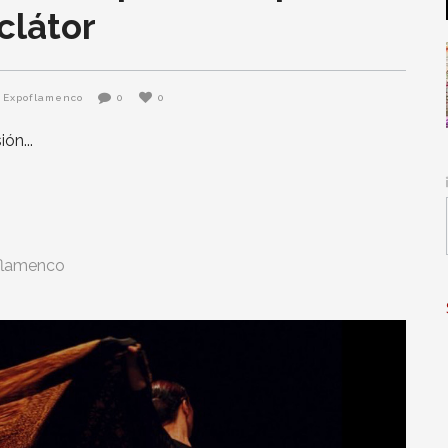
clátor
Expoflamenco
0
0
sión
flamenco