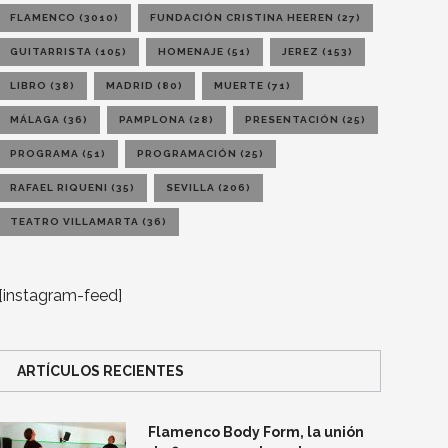
FLAMENCO
(3010)
FUNDACIÓN CRISTINA HEEREN
(27)
GUITARRISTA
(105)
HOMENAJE
(51)
JEREZ
(153)
LIBRO
(38)
MADRID
(80)
MUERTE
(71)
MÁLAGA
(36)
PAMPLONA
(28)
PRESENTACIÓN
(25)
PROGRAMA
(51)
PROGRAMACIÓN
(25)
RAFAEL RIQUENI
(35)
SEVILLA
(206)
TEATRO VILLAMARTA
(36)
[instagram-feed]
ARTÍCULOS RECIENTES
Flamenco Body Form, la unión