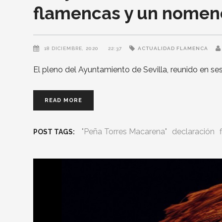
flamencas y un nomen
18 DICIEMBRE, 2020
22:37
ACTUALIDAD FLAMENCA
El pleno del Ayuntamiento de Sevilla, reunido en se
READ MORE
"Peña Torres Macarena"
declaración
POST TAGS: