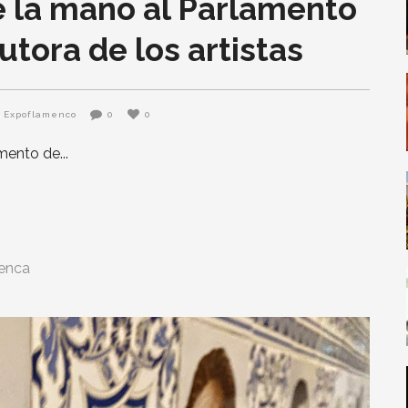
 la mano al Parlamento
tora de los artistas
Expoflamenco
0
0
amento de
enca