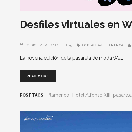
Desfiles virtuales en
21 DICIEMBRE, 2020
12:59
ACTUALIDAD FLAMENCA
La novena edición de la pasarela de moda We
READ MORE
flamenco
Hotel Alfonso XIII
pasarel
POST TAGS: