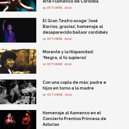
Arte Flamenco de Córdoba
15 OCTUBRE, 2022
El Gran Teatro acoge ‘José
Barrios, gracias’, homenaje al
desaparecido bailaor cordobés
15 OCTUBRE, 2022
Morente y la Hispanidad:
‘Negra, si tú supieras’
12 OCTUBRE, 2022
Con una copla de más: padre e
hijos en torno a la madre
10 OCTUBRE, 2022
Homenaje al flamenco en el
Concierto Premios Princesa de
Asturias