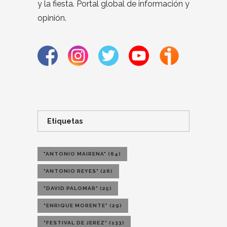
y la fiesta. Portal global de información y
opinión.
Etiquetas
"ANTONIO MAIRENA"
(64)
"ANTONIO REYES"
(26)
"DAVID PALOMAR"
(25)
"ENRIQUE MORENTE"
(29)
"FESTIVAL DE JEREZ"
(133)