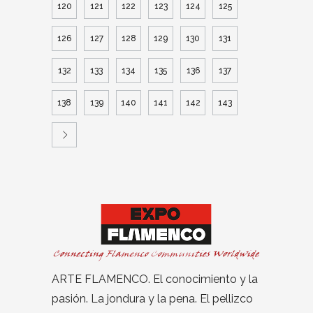
120
121
122
123
124
125
126
127
128
129
130
131
132
133
134
135
136
137
138
139
140
141
142
143
ARTE FLAMENCO. El conocimiento y la
pasión. La jondura y la pena. El pellizco