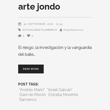
arte jondo
30 SEPTIEMBRE, 2020
21:53
ACTUALIDAD FLAMENCA
Expoflamenco
0
0
El riesgo, la investigación y la vanguardia
del baile
READ MORE
POST TAGS:
"Andrés Marín"
"Israel Galván"
Dani de Morón
Estrella Morente
flamenco