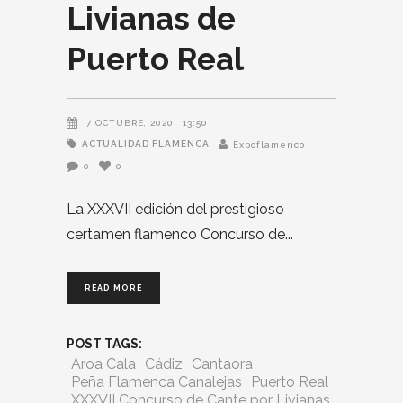
Livianas de
Puerto Real
7 OCTUBRE, 2020
13:50
ACTUALIDAD FLAMENCA
Expoflamenco
0
0
La XXXVII edición del prestigioso
certamen flamenco Concurso de
READ MORE
POST TAGS:
Aroa Cala
Cádiz
Cantaora
Peña Flamenca Canalejas
Puerto Real
XXXVII Concurso de Cante por Livianas