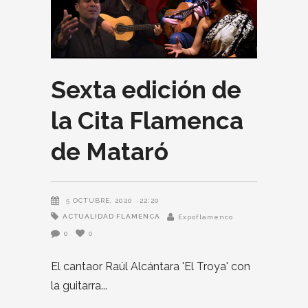
Sexta edición de
la Cita Flamenca
de Mataró
5 OCTUBRE, 2020
22:20
ACTUALIDAD FLAMENCA
Expoflamenco
0
0
El cantaor Raúl Alcántara 'El Troya' con
la guitarra