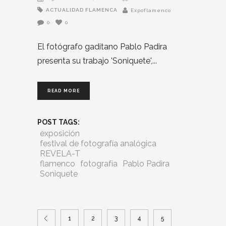
ACTUALIDAD FLAMENCA
Expoflamenco
0
0
El fotógrafo gaditano Pablo Padira
presenta su trabajo 'Soniquete',
READ MORE
POST TAGS:
exposición
festival de fotografía analógica
REVELA-T
flamenco
fotografía
Pablo Padira
Soniquete
1
2
3
4
5