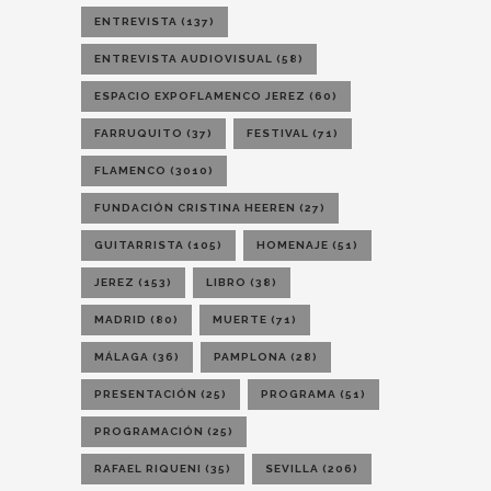
ENTREVISTA
(137)
ENTREVISTA AUDIOVISUAL
(58)
ESPACIO EXPOFLAMENCO JEREZ
(60)
FARRUQUITO
(37)
FESTIVAL
(71)
FLAMENCO
(3010)
FUNDACIÓN CRISTINA HEEREN
(27)
GUITARRISTA
(105)
HOMENAJE
(51)
JEREZ
(153)
LIBRO
(38)
MADRID
(80)
MUERTE
(71)
MÁLAGA
(36)
PAMPLONA
(28)
PRESENTACIÓN
(25)
PROGRAMA
(51)
PROGRAMACIÓN
(25)
RAFAEL RIQUENI
(35)
SEVILLA
(206)