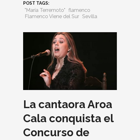
POST TAGS:
"María Terremoto"
flamenco
Flamenco Viene del Sur
Sevilla
La cantaora Aroa
Cala conquista el
Concurso de