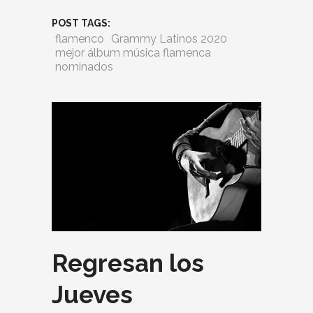
POST TAGS:
flamenco
Grammy Latinos 2020
mejor álbum música flamenca
nominados
Regresan los
Jueves