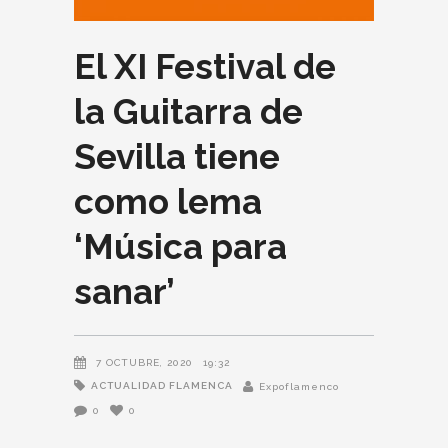
El XI Festival de
la Guitarra de
Sevilla tiene
como lema
‘Música para
sanar’
7 OCTUBRE, 2020
19:32
ACTUALIDAD FLAMENCA
Expoflamenco
0
0