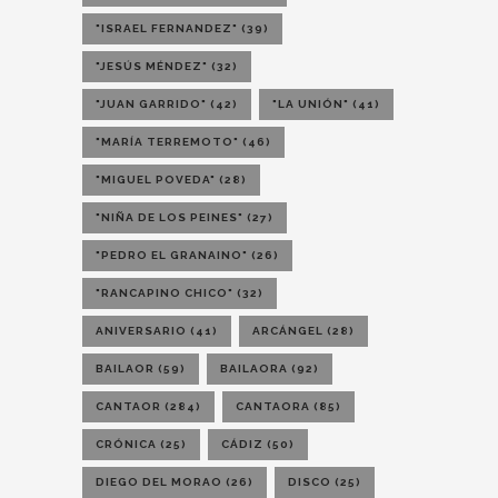
"ISRAEL FERNANDEZ"
(39)
"JESÚS MÉNDEZ"
(32)
"JUAN GARRIDO"
(42)
"LA UNIÓN"
(41)
"MARÍA TERREMOTO"
(46)
"MIGUEL POVEDA"
(28)
"NIÑA DE LOS PEINES"
(27)
"PEDRO EL GRANAINO"
(26)
"RANCAPINO CHICO"
(32)
ANIVERSARIO
(41)
ARCÁNGEL
(28)
BAILAOR
(59)
BAILAORA
(92)
CANTAOR
(284)
CANTAORA
(85)
CRÓNICA
(25)
CÁDIZ
(50)
DIEGO DEL MORAO
(26)
DISCO
(25)