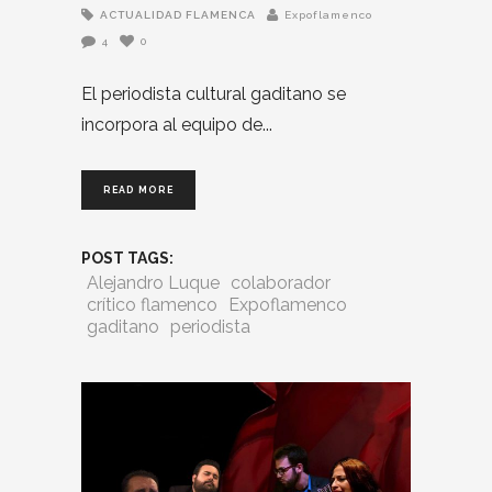
ACTUALIDAD FLAMENCA
Expoflamenco
4
0
El periodista cultural gaditano se
incorpora al equipo de
READ MORE
POST TAGS:
Alejandro Luque
colaborador
crítico flamenco
Expoflamenco
gaditano
periodista