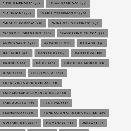
"JESÚS MÉNDEZ"
(32)
"JUAN GARRIDO"
(42)
"LA UNIÓN"
(41)
"MARÍA TERREMOTO"
(46)
"MIGUEL POVEDA"
(28)
"NIÑA DE LOS PEINES"
(27)
"PEDRO EL GRANAINO"
(26)
"RANCAPINO CHICO"
(32)
ANIVERSARIO
(41)
ARCÁNGEL
(28)
BAILAOR
(59)
BAILAORA
(92)
CANTAOR
(284)
CANTAORA
(85)
CRÓNICA
(25)
CÁDIZ
(50)
DIEGO DEL MORAO
(26)
DISCO
(25)
ENTREVISTA
(137)
ENTREVISTA AUDIOVISUAL
(58)
ESPACIO EXPOFLAMENCO JEREZ
(60)
FARRUQUITO
(37)
FESTIVAL
(71)
FLAMENCO
(3010)
FUNDACIÓN CRISTINA HEEREN
(27)
GUITARRISTA
(105)
HOMENAJE
(51)
JEREZ
(153)