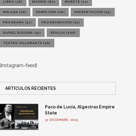
LIBRO
(38)
MADRID
(80)
MUERTE
(71)
MÁLAGA
(36)
PAMPLONA
(28)
PRESENTACIÓN
(25)
PROGRAMA
(51)
PROGRAMACIÓN
(25)
RAFAEL RIQUENI
(35)
SEVILLA
(206)
TEATRO VILLAMARTA
(36)
[instagram-feed]
ARTÍCULOS RECIENTES
Paco de Lucía, Algeciras Empire
State
31 DICIEMBRE, 2023