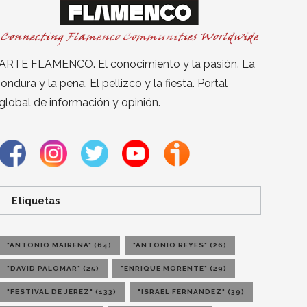
ARTE FLAMENCO. El conocimiento y la pasión. La
jondura y la pena. El pellizco y la fiesta. Portal
global de información y opinión.
Etiquetas
"ANTONIO MAIRENA"
(64)
"ANTONIO REYES"
(26)
"DAVID PALOMAR"
(25)
"ENRIQUE MORENTE"
(29)
"FESTIVAL DE JEREZ"
(133)
"ISRAEL FERNANDEZ"
(39)