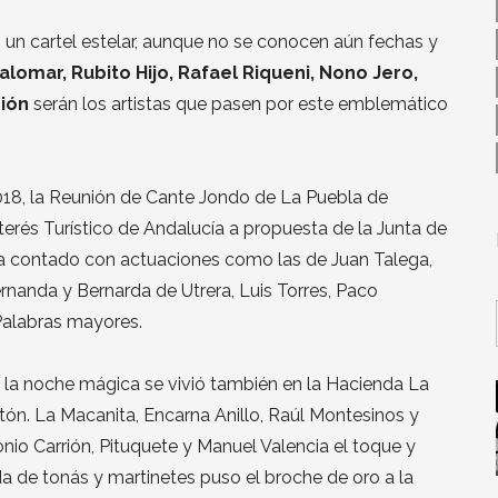
un cartel estelar, aunque no se conocen aún fechas y
alomar, Rubito Hijo, Rafael Riqueni, Nono Jero,
rión
serán los artistas que pasen por este emblemático
2018, la Reunión de Cante Jondo de La Puebla de
rés Turístico de Andalucía a propuesta de la Junta de
a ha contado con actuaciones como las de Juan Talega,
ernanda y Bernarda de Utrera, Luis Torres, Paco
 Palabras mayores.
, la noche mágica se vivió también en la Hacienda La
ón. La Macanita, Encarna Anillo, Raúl Montesinos y
nio Carrión, Pituquete y Manuel Valencia el toque y
da de tonás y martinetes puso el broche de oro a la