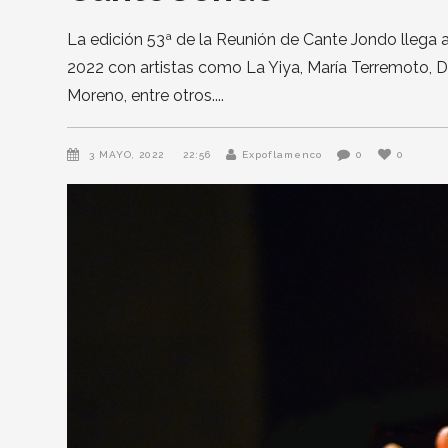
La edición 53ª de la Reunión de Cante Jondo llega a L
2022 con artistas como La Yiya, María Terremoto, D
Moreno, entre otros.
3 MAYO, 2022
22:56
Expoflamenco
0
0