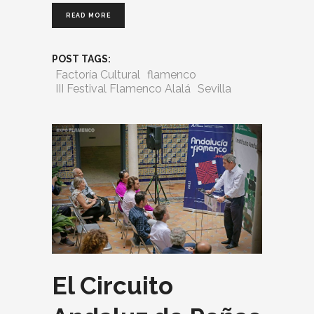
READ MORE
POST TAGS:
Factoría Cultural
flamenco
III Festival Flamenco Alalá
Sevilla
El Circuito