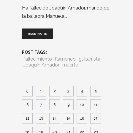
Ha fallecido Joaquín Amador, marido de
la bailaora Manuela
READ MORE
POST TAGS:
fallecimiento
flamenco
guitarrista
Joaquin Amador
muerte
1
2
3
4
5
6
7
8
9
10
11
12
13
14
15
16
17
18
19
20
21
22
23