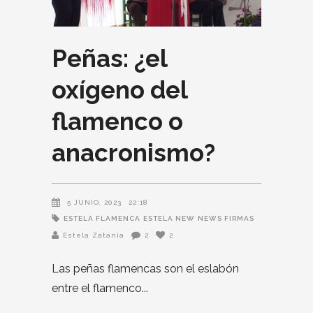
Peñas: ¿el
oxígeno del
flamenco o
anacronismo?
5 JUNIO, 2023
22:18
ESTELA FLAMENCA
ESTELA NEW
NEWS FIRMAS
Estela Zatania
2
2
Las peñas flamencas son el eslabón
entre el flamenco