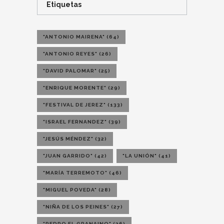
Etiquetas
"ANTONIO MAIRENA"
(64)
"ANTONIO REYES"
(26)
"DAVID PALOMAR"
(25)
"ENRIQUE MORENTE"
(29)
"FESTIVAL DE JEREZ"
(133)
"ISRAEL FERNANDEZ"
(39)
"JESÚS MÉNDEZ"
(32)
"JUAN GARRIDO"
(42)
"LA UNIÓN"
(41)
"MARÍA TERREMOTO"
(46)
"MIGUEL POVEDA"
(28)
"NIÑA DE LOS PEINES"
(27)
"PEDRO EL GRANAINO"
(26)