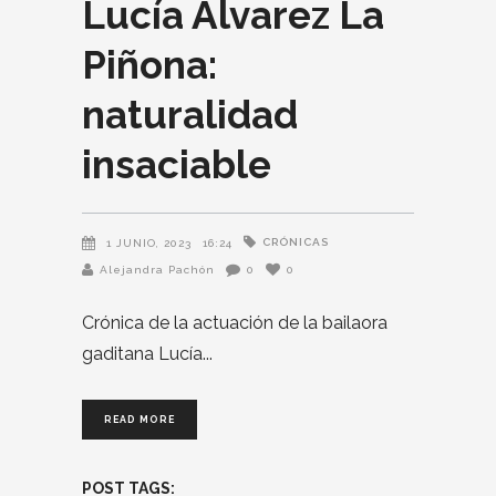
Lucía Álvarez La
Piñona:
naturalidad
insaciable
CRÓNICAS
1 JUNIO, 2023
16:24
Alejandra Pachón
0
0
Crónica de la actuación de la bailaora
gaditana Lucía
READ MORE
POST TAGS: