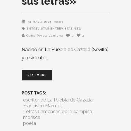
sus letras»
31 MAYO, 2023
20:03
ENTREVISTAS
ENTREVISTAS NEW
Quico Perez-Ventana
0
2
Nacido en La Puebla de Cazalla (Sevilla)
y residente
READ MORE
POST TAGS:
escritor de La Puebla de Cazalla
Francisco Marmol
Letras flamencas de la campiña
morisca
poeta