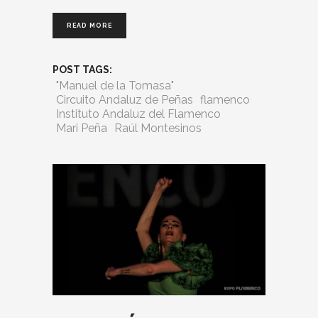
READ MORE
POST TAGS:
"Manuel de la Tomasa"
Circuito Andaluz de Peñas
flamenco
Instituto Andaluz del Flamenco
Mari Peña
Raúl Montesinos