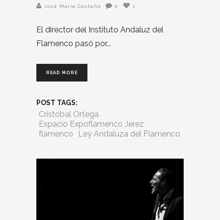
José María Castaño
0
1
El director del Instituto Andaluz del
Flamenco pasó por
READ MORE
POST TAGS:
Cristóbal Ortega
Espacio Expoflamenco Jerez
flamenco
Ley Andaluza del Flamenco