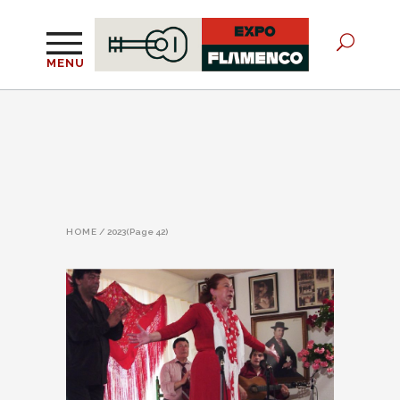
MENU
HOME
/
2023
(Page 42)