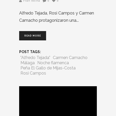
Fran Reina
0
0
Alfredo Tejada, Rosi Campos y Carmen
Camacho protagonizaron una
READ MORE
POST TAGS:
"Alfredo Tejada"
Carmen Camacho
Málaga
Noche flamenca
Peña El Gallo de Mijas-Costa
Rosi Campos