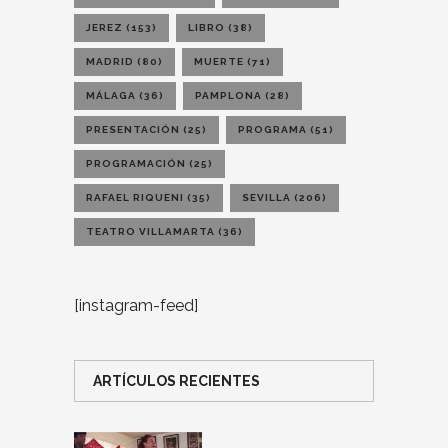
JEREZ
(153)
LIBRO
(38)
MADRID
(80)
MUERTE
(71)
MÁLAGA
(36)
PAMPLONA
(28)
PRESENTACIÓN
(25)
PROGRAMA
(51)
PROGRAMACIÓN
(25)
RAFAEL RIQUENI
(35)
SEVILLA
(206)
TEATRO VILLAMARTA
(36)
[instagram-feed]
ARTÍCULOS RECIENTES