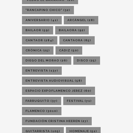
"RANCAPINO CHICO"
(32)
ANIVERSARIO
(41)
ARCÁNGEL
(28)
BAILAOR
(59)
BAILAORA
(92)
CANTAOR
(284)
CANTAORA
(85)
CRÓNICA
(25)
CÁDIZ
(50)
DIEGO DEL MORAO
(26)
DISCO
(25)
ENTREVISTA
(137)
ENTREVISTA AUDIOVISUAL
(58)
ESPACIO EXPOFLAMENCO JEREZ
(60)
FARRUQUITO
(37)
FESTIVAL
(71)
FLAMENCO
(3010)
FUNDACIÓN CRISTINA HEEREN
(27)
GUITARRISTA
(105)
HOMENAJE
(51)