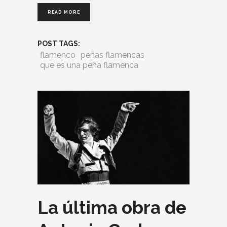
READ MORE
POST TAGS:
flamenco
peñas flamencas
que es una peña flamenca
La última obra de