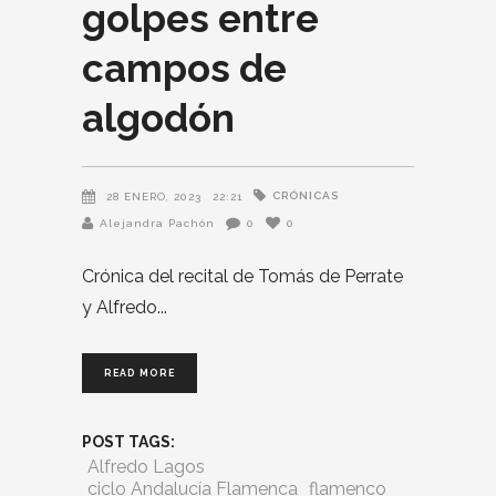
golpes entre
campos de
algodón
CRÓNICAS
28 ENERO, 2023
22:21
Alejandra Pachón
0
0
Crónica del recital de Tomás de Perrate
y Alfredo
READ MORE
POST TAGS:
Alfredo Lagos
ciclo Andalucía Flamenca
flamenco