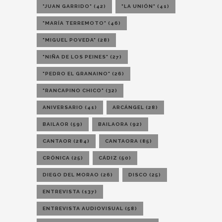
"JUAN GARRIDO"
(42)
"LA UNIÓN"
(41)
"MARÍA TERREMOTO"
(46)
"MIGUEL POVEDA"
(28)
"NIÑA DE LOS PEINES"
(27)
"PEDRO EL GRANAINO"
(26)
"RANCAPINO CHICO"
(32)
ANIVERSARIO
(41)
ARCÁNGEL
(28)
BAILAOR
(59)
BAILAORA
(92)
CANTAOR
(284)
CANTAORA
(85)
CRÓNICA
(25)
CÁDIZ
(50)
DIEGO DEL MORAO
(26)
DISCO
(25)
ENTREVISTA
(137)
ENTREVISTA AUDIOVISUAL
(58)