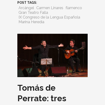
POST TAGS:
Arcángel
Carmen Linares
flamenco
Gran Teatro Falla
IX Congreso de la Lengua Española
Marina Heredia
Tomás de
Perrate: tres