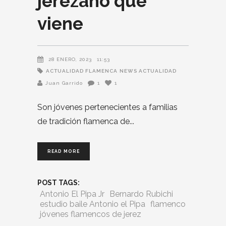
jerezano que
viene
28 ENERO, 2023
11:53
ACTUALIDAD FLAMENCA
NEWS ACTUALIDAD
Juan Garrido
1
1
Son jóvenes pertenecientes a familias
de tradición flamenca de
READ MORE
POST TAGS:
Antonio El Pipa Jr
Bernardo Rubichi
estudio baile Antonio el Pipa
flamenco
jóvenes flamencos de jerez