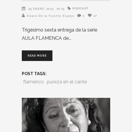
PODCAST
29 ENERO, 2023
16:25
Álvaro De la Fuente Espejo
0
27
Trigésimo sexta entrega de la serie
AULA FLAMENCA de
READ MORE
POST TAGS:
flamenco
pureza en el cante