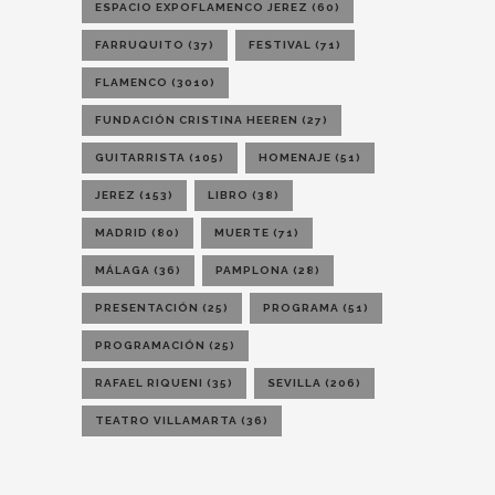
ESPACIO EXPOFLAMENCO JEREZ
(60)
FARRUQUITO
(37)
FESTIVAL
(71)
FLAMENCO
(3010)
FUNDACIÓN CRISTINA HEEREN
(27)
GUITARRISTA
(105)
HOMENAJE
(51)
JEREZ
(153)
LIBRO
(38)
MADRID
(80)
MUERTE
(71)
MÁLAGA
(36)
PAMPLONA
(28)
PRESENTACIÓN
(25)
PROGRAMA
(51)
PROGRAMACIÓN
(25)
RAFAEL RIQUENI
(35)
SEVILLA
(206)
TEATRO VILLAMARTA
(36)