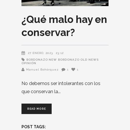
¿Qué malo hay en
conservar?
27 ENERO, 2023
23:12
BORDONAZO NEW
BORDONAZO OLD
NEWS
OPINIÓN
Manuel Bohórquez
1
1
No debemos ser intolerantes con los
que conservan la
READ MORE
POST TAGS: