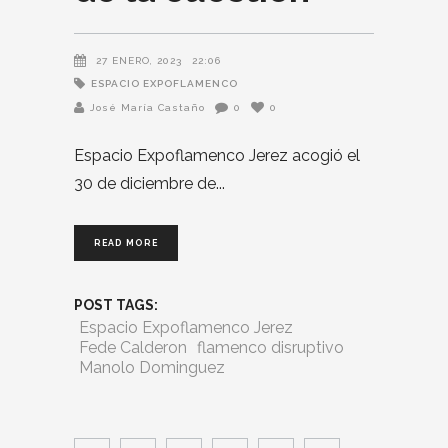
27 ENERO, 2023
22:06
ESPACIO EXPOFLAMENCO
José María Castaño
0
0
Espacio Expoflamenco Jerez acogió el
30 de diciembre de
READ MORE
POST TAGS:
Espacio Expoflamenco Jerez
Fede Calderon
flamenco disruptivo
Manolo Dominguez