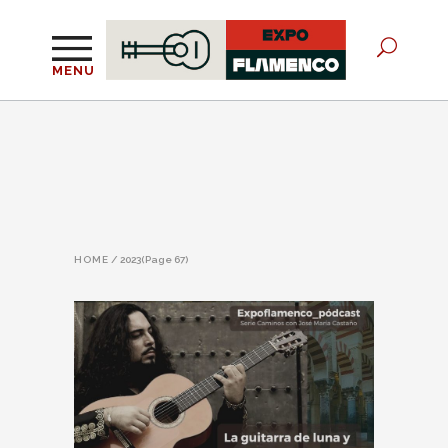
MENU
HOME
/
2023
(Page 67)