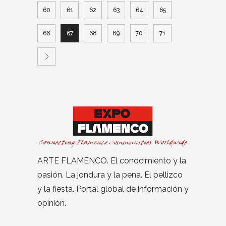
60
61
62
63
64
65
66
67
68
69
70
71
ARTE FLAMENCO. El conocimiento y la
pasión. La jondura y la pena. El pellizco
y la fiesta. Portal global de información y
opinión.