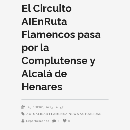
El Circuito
AIEnRuta
Flamencos pasa
por la
Complutense y
Alcalá de
Henares
29 ENERO, 2023
14:57
ACTUALIDAD FLAMENCA
NEWS ACTUALIDAD
Expoflamenco
0
0