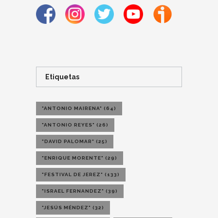
Etiquetas
"ANTONIO MAIRENA"
(64)
"ANTONIO REYES"
(26)
"DAVID PALOMAR"
(25)
"ENRIQUE MORENTE"
(29)
"FESTIVAL DE JEREZ"
(133)
"ISRAEL FERNANDEZ"
(39)
"JESÚS MÉNDEZ"
(32)