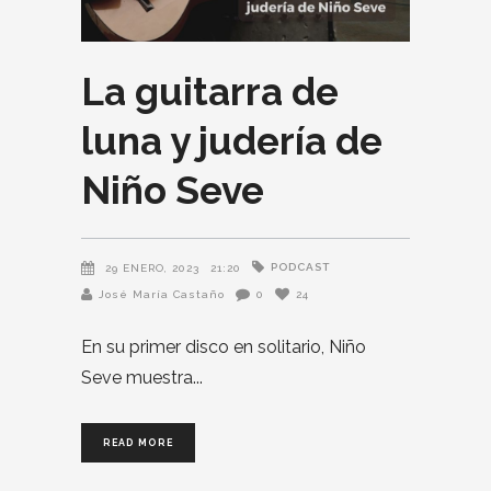
La guitarra de
luna y judería de
Niño Seve
PODCAST
29 ENERO, 2023
21:20
José María Castaño
0
24
En su primer disco en solitario, Niño
Seve muestra
READ MORE