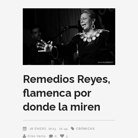
Remedios Reyes,
flamenca por
donde la miren
CRÓNICAS
28 ENERO, 2023
10:44
Kiko Valle
0
3