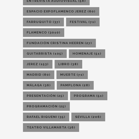
ENTREVISTA AUDIOVISUAL
(58)
ESPACIO EXPOFLAMENCO JEREZ
(60)
FARRUQUITO
(37)
FESTIVAL
(71)
FLAMENCO
(3010)
FUNDACIÓN CRISTINA HEEREN
(27)
GUITARRISTA
(105)
HOMENAJE
(51)
JEREZ
(153)
LIBRO
(38)
MADRID
(80)
MUERTE
(71)
MÁLAGA
(36)
PAMPLONA
(28)
PRESENTACIÓN
(25)
PROGRAMA
(51)
PROGRAMACIÓN
(25)
RAFAEL RIQUENI
(35)
SEVILLA
(206)
TEATRO VILLAMARTA
(36)