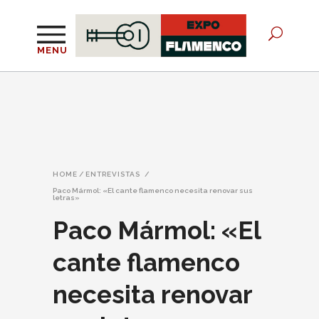
MENU
HOME
/
ENTREVISTAS
/
Paco Mármol: «El cante flamenco necesita renovar sus
letras»
Paco Mármol: «El
cante flamenco
necesita renovar