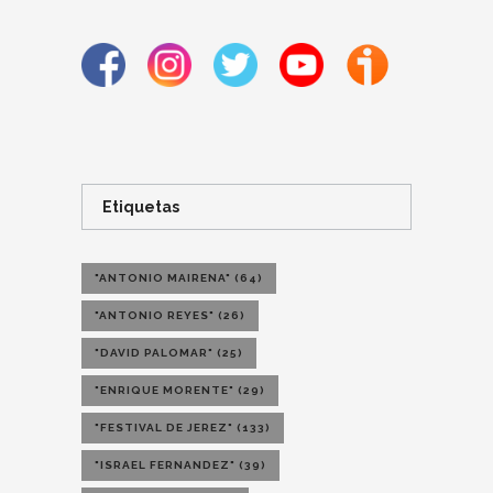
Etiquetas
"ANTONIO MAIRENA"
(64)
"ANTONIO REYES"
(26)
"DAVID PALOMAR"
(25)
"ENRIQUE MORENTE"
(29)
"FESTIVAL DE JEREZ"
(133)
"ISRAEL FERNANDEZ"
(39)