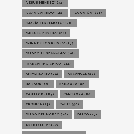
"JESÚS MÉNDEZ"
(32)
"JUAN GARRIDO"
(42)
"LA UNIÓN"
(41)
"MARÍA TERREMOTO"
(46)
"MIGUEL POVEDA"
(28)
"NIÑA DE LOS PEINES"
(27)
"PEDRO EL GRANAINO"
(26)
"RANCAPINO CHICO"
(32)
ANIVERSARIO
(41)
ARCÁNGEL
(28)
BAILAOR
(59)
BAILAORA
(92)
CANTAOR
(284)
CANTAORA
(85)
CRÓNICA
(25)
CÁDIZ
(50)
DIEGO DEL MORAO
(26)
DISCO
(25)
ENTREVISTA
(137)