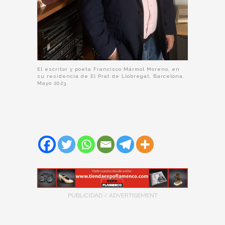
El escritor y poeta Francisco Mármol Moreno, en
su residencia de El Prat de Llobregat, Barcelona.
Mayo 2023.
PUBLICIDAD / ADVERTISEMENT