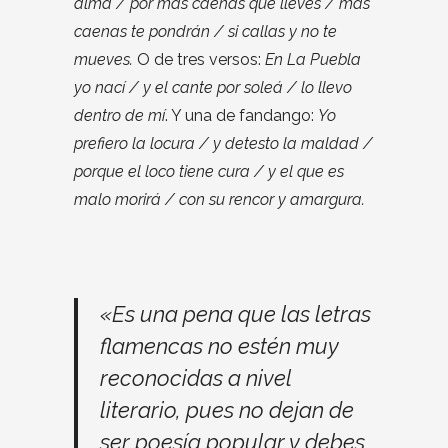
alma / por más caenas que lleves / más
caenas te pondrán / si callas y no te
mueves.
O de tres versos:
En La Puebla
yo nací / y el cante por soleá / lo llevo
dentro de mí
. Y una de fandango:
Yo
prefiero la locura / y detesto la maldad /
porque el loco tiene cura / y el que es
malo morirá / con su rencor y amargura.
«Es una pena que las letras
flamencas no estén muy
reconocidas a nivel
literario, pues no dejan de
ser poesía popular y debes