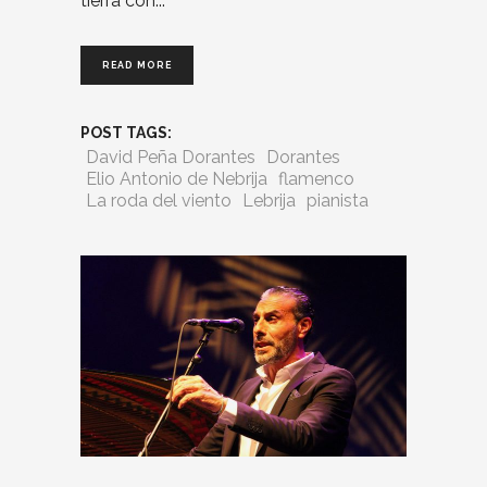
tierra con
READ MORE
POST TAGS:
David Peña Dorantes
Dorantes
Elio Antonio de Nebrija
flamenco
La roda del viento
Lebrija
pianista