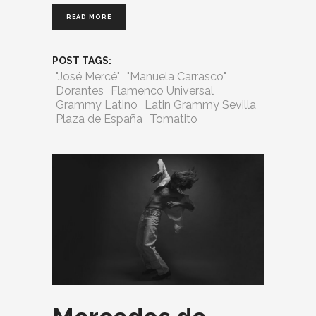
READ MORE
POST TAGS:
"José Mercé"
"Manuela Carrasco"
Dorantes
Flamenco Universal
Grammy Latino
Latin Grammy Sevilla
Plaza de España
Tomatito