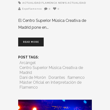
ACTUALIDAD FLAMENCA
NEWS ACTUALIDAD
Expoflamenco
0
0
El Centro Superior Música Creativa de
Madrid pone en
READ MORE
POST TAGS:
Arcángel
Centro Superior Música Creativa de
Madrid
Dani de Morón
Dorantes
flamenco
Máster Oficial en Interpretación de
Flamenco