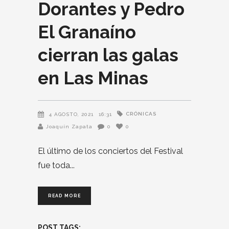
Dorantes y Pedro
El Granaíno
cierran las galas
en Las Minas
CRÓNICAS
4 AGOSTO, 2021
16:31
Joaquín Zapata
0
0
El último de los conciertos del Festival
fue toda
READ MORE
POST TAGS: