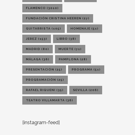
FLAMENCO
(3010)
FUNDACIÓN CRISTINA HEEREN
(27)
GUITARRISTA
(105)
HOMENAJE
(51)
JEREZ
(153)
LIBRO
(38)
MADRID
(80)
MUERTE
(71)
MÁLAGA
(36)
PAMPLONA
(28)
PRESENTACIÓN
(25)
PROGRAMA
(51)
PROGRAMACIÓN
(25)
RAFAEL RIQUENI
(35)
SEVILLA
(206)
TEATRO VILLAMARTA
(36)
[instagram-feed]