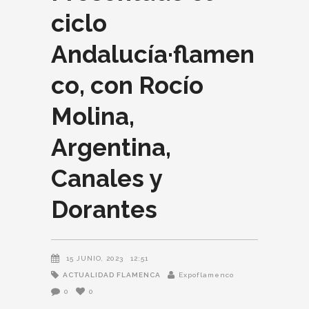
ciclo
Andalucía·flamen
co, con Rocío
Molina,
Argentina,
Canales y
Dorantes
15 JUNIO, 2023
12:51
ACTUALIDAD FLAMENCA
Expoflamenco
0
0