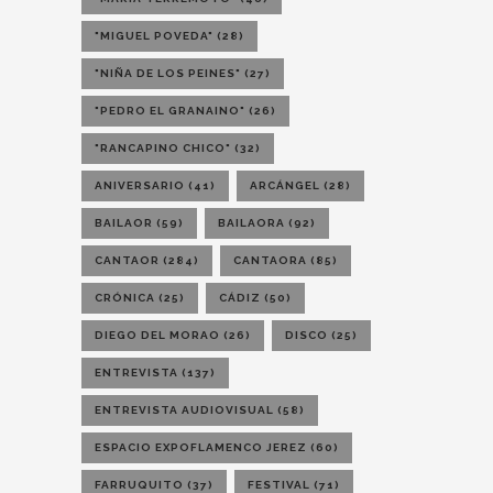
"MIGUEL POVEDA"
(28)
"NIÑA DE LOS PEINES"
(27)
"PEDRO EL GRANAINO"
(26)
"RANCAPINO CHICO"
(32)
ANIVERSARIO
(41)
ARCÁNGEL
(28)
BAILAOR
(59)
BAILAORA
(92)
CANTAOR
(284)
CANTAORA
(85)
CRÓNICA
(25)
CÁDIZ
(50)
DIEGO DEL MORAO
(26)
DISCO
(25)
ENTREVISTA
(137)
ENTREVISTA AUDIOVISUAL
(58)
ESPACIO EXPOFLAMENCO JEREZ
(60)
FARRUQUITO
(37)
FESTIVAL
(71)