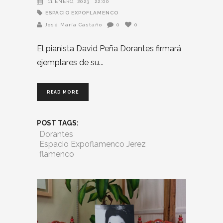
11 ENERO, 2023
22:00
ESPACIO EXPOFLAMENCO
José María Castaño
0
0
El pianista David Peña Dorantes firmará
ejemplares de su
READ MORE
POST TAGS:
Dorantes
Espacio Expoflamenco Jerez
flamenco