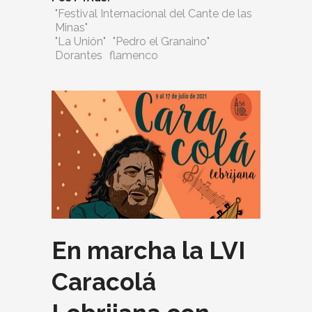
"Festival Internacional del Cante de las
Minas"
"La Unión"
"Pedro el Granaino"
Dorantes
flamenco
En marcha la LVI
Caracolá