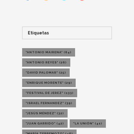
Etiquetas
"ANTONIO MAIRENA"
(64)
"ANTONIO REYES"
(26)
"DAVID PALOMAR"
(25)
"ENRIQUE MORENTE"
(29)
"FESTIVAL DE JEREZ"
(133)
"ISRAEL FERNANDEZ"
(39)
"JESÚS MÉNDEZ"
(32)
"JUAN GARRIDO"
(42)
"LA UNIÓN"
(41)
"MARÍA TERREMOTO"
(46)