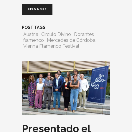
READ MORE
POST TAGS:
Austria
Circulo Divino
Dorantes
flamenco
Mercedes de Córdoba
Vienna Flamenco Festival
Presentado el