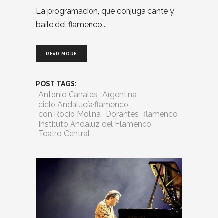
La programación, que conjuga cante y
baile del flamenco
READ MORE
POST TAGS:
Antonio Canales
Argentina
ciclo Andalucía·flamenco
con Rocío Molina
Dorantes
flamenco
Instituto Andaluz del Flamenco
Teatro Central