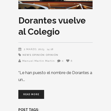
Dorantes vuelve
al Colegio
2 MARZO, 2023
14:18
NEWS OPINIÓN
OPINIÓN
Manuel Martín Martín
0
6
“Le han puesto el nombre de Dorantes a
un
READ MORE
POST TAGS: