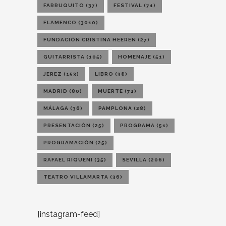
FARRUQUITO
(37)
FESTIVAL
(71)
FLAMENCO
(3010)
FUNDACIÓN CRISTINA HEEREN
(27)
GUITARRISTA
(105)
HOMENAJE
(51)
JEREZ
(153)
LIBRO
(38)
MADRID
(80)
MUERTE
(71)
MÁLAGA
(36)
PAMPLONA
(28)
PRESENTACIÓN
(25)
PROGRAMA
(51)
PROGRAMACIÓN
(25)
RAFAEL RIQUENI
(35)
SEVILLA
(206)
TEATRO VILLAMARTA
(36)
[instagram-feed]