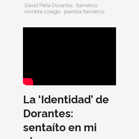
David Peña Dorantes
flamenco
nombre colegio
pianista flamenco
La ‘Identidad’ de
Dorantes:
sentaíto en mi