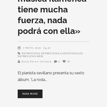
tiene mucha
fuerza, nada
podrá con ella»
7 MAYO, 2020
09:20
ENTREVISTAS
ENTREVISTAS AUDIOVISUALES
ENTREVISTAS NEW
Quico Perez-Ventana
0
18
El pianista sevillano presenta su sexto
álbum, 'La roda
READ MORE