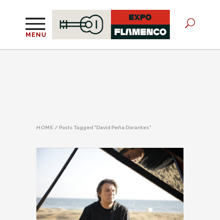
MENU
HOME
/
Posts Tagged "David Peña Dorantes"