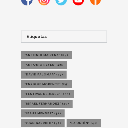
Etiquetas
"ANTONIO MAIRENA"
(64)
"ANTONIO REYES"
(26)
"DAVID PALOMAR"
(25)
"ENRIQUE MORENTE"
(29)
"FESTIVAL DE JEREZ"
(133)
"ISRAEL FERNANDEZ"
(39)
"JESÚS MÉNDEZ"
(32)
"JUAN GARRIDO"
(42)
"LA UNIÓN"
(41)