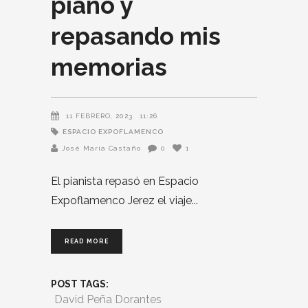
piano y
repasando mis
memorias
11 FEBRERO, 2023
11:26
ESPACIO EXPOFLAMENCO
José María Castaño
0
1
El pianista repasó en Espacio
Expoflamenco Jerez el viaje
READ MORE
POST TAGS:
David Peña Dorantes