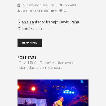
PODCAST
29 DICIEMBRE, 2022
18:19
José María Castaño
0
24
Si en su anterior trabajo David Peña
Dorantes hizo
READ MORE
POST TAGS:
David Peña Dorantes
flamenco
Identidad Live in concert