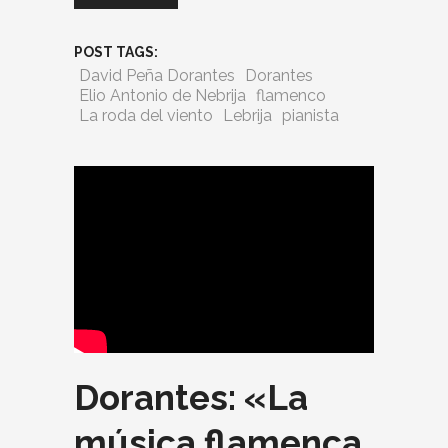
POST TAGS:
David Peña Dorantes
Dorantes
Elio Antonio de Nebrija
flamenco
La roda del viento
Lebrija
pianista
Dorantes: «La
música flamenca