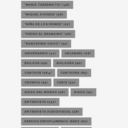
"MARÍA TERREMOTO"
(46)
"MIGUEL POVEDA"
(28)
"NIÑA DE LOS PEINES"
(27)
"PEDRO EL GRANAINO"
(26)
"RANCAPINO CHICO"
(32)
ANIVERSARIO
(41)
ARCÁNGEL
(28)
BAILAOR
(59)
BAILAORA
(92)
CANTAOR
(284)
CANTAORA
(85)
CRÓNICA
(25)
CÁDIZ
(50)
DIEGO DEL MORAO
(26)
DISCO
(25)
ENTREVISTA
(137)
ENTREVISTA AUDIOVISUAL
(58)
ESPACIO EXPOFLAMENCO JEREZ
(60)