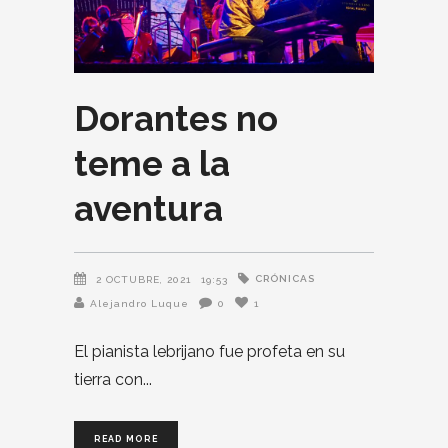
Dorantes no
teme a la
aventura
CRÓNICAS
2 OCTUBRE, 2021
19:53
Alejandro Luque
0
1
El pianista lebrijano fue profeta en su
tierra con
READ MORE