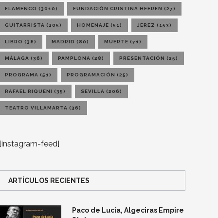
FLAMENCO
(3010)
FUNDACIÓN CRISTINA HEEREN
(27)
GUITARRISTA
(105)
HOMENAJE
(51)
JEREZ
(153)
LIBRO
(38)
MADRID
(80)
MUERTE
(71)
MÁLAGA
(36)
PAMPLONA
(28)
PRESENTACIÓN
(25)
PROGRAMA
(51)
PROGRAMACIÓN
(25)
RAFAEL RIQUENI
(35)
SEVILLA
(206)
TEATRO VILLAMARTA
(36)
[instagram-feed]
ARTÍCULOS RECIENTES
Paco de Lucía, Algeciras Empire