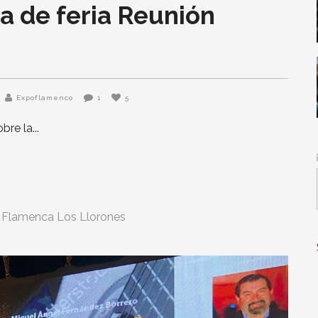
ta de feria Reunión
Expoflamenco
1
5
bre la
 Flamenca Los Llorones