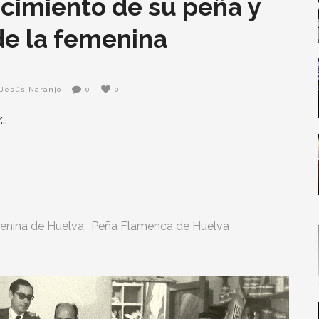
cimiento de su peña y
 de la femenina
Jesús Naranjo
0
0
r
enina de Huelva
Peña Flamenca de Huelva