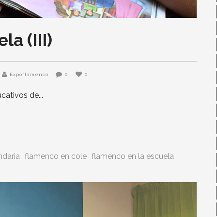
a (III)
Expoflamenco
0
0
ucativos de
ndaria
flamenco en cole
flamenco en la escuela