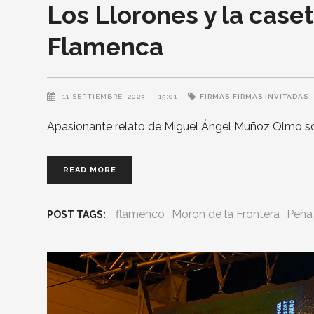
Los Llorones y la case
Flamenca
11 SEPTIEMBRE, 2023
15:01
FIRMAS
FIRMAS INVITADAS
Apasionante relato de Miguel Ángel Muñoz Olmo so
READ MORE
flamenco
Moron de la Frontera
Peña
POST TAGS: