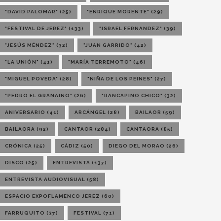
"DAVID PALOMAR"
(25)
"ENRIQUE MORENTE"
(29)
"FESTIVAL DE JEREZ"
(133)
"ISRAEL FERNANDEZ"
(39)
"JESÚS MÉNDEZ"
(32)
"JUAN GARRIDO"
(42)
"LA UNIÓN"
(41)
"MARÍA TERREMOTO"
(46)
"MIGUEL POVEDA"
(28)
"NIÑA DE LOS PEINES"
(27)
"PEDRO EL GRANAINO"
(26)
"RANCAPINO CHICO"
(32)
ANIVERSARIO
(41)
ARCÁNGEL
(28)
BAILAOR
(59)
BAILAORA
(92)
CANTAOR
(284)
CANTAORA
(85)
CRÓNICA
(25)
CÁDIZ
(50)
DIEGO DEL MORAO
(26)
DISCO
(25)
ENTREVISTA
(137)
ENTREVISTA AUDIOVISUAL
(58)
ESPACIO EXPOFLAMENCO JEREZ
(60)
FARRUQUITO
(37)
FESTIVAL
(71)