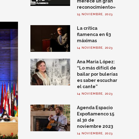
merece un gran
reconocimiento»
15 NOVIEMBRE, 2023
La crítica
flamenca en 63
máximas
14 NOVIEMBRE, 2023
Ana María López:
“Lo más difícil de
bailar por bulerías
es saber escuchar
el cante”
14 NOVIEMBRE, 2023
Agenda Espacio
Expoflamenco 15
al 30 de
noviembre 2023
14 NOVIEMBRE, 2023