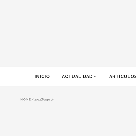
INICIO
ACTUALIDAD
ARTÍCULO
HOME
/
2022
(Page 9)