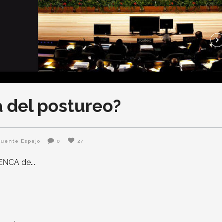
a del postureo?
 Fuente Espejo
0
27
MENCA de