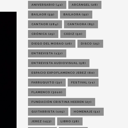
ANIVERSARIO
(41)
ARCÁNGEL
(28)
BAILAOR
(59)
BAILAORA
(92)
CANTAOR
(284)
CANTAORA
(85)
CRÓNICA
(25)
CÁDIZ
(50)
DIEGO DEL MORAO
(26)
DISCO
(25)
ENTREVISTA
(137)
ENTREVISTA AUDIOVISUAL
(58)
ESPACIO EXPOFLAMENCO JEREZ
(60)
FARRUQUITO
(37)
FESTIVAL
(71)
FLAMENCO
(3010)
FUNDACIÓN CRISTINA HEEREN
(27)
GUITARRISTA
(105)
HOMENAJE
(51)
JEREZ
(153)
LIBRO
(38)