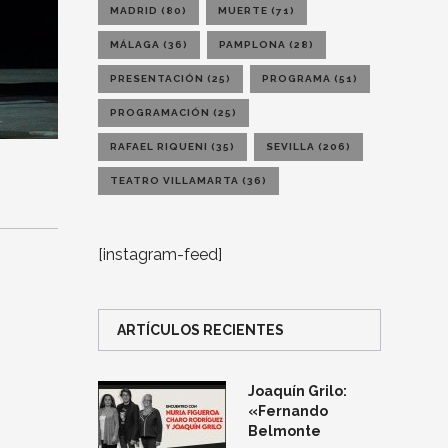
MADRID
(80)
MUERTE
(71)
MÁLAGA
(36)
PAMPLONA
(28)
PRESENTACIÓN
(25)
PROGRAMA
(51)
PROGRAMACIÓN
(25)
RAFAEL RIQUENI
(35)
SEVILLA
(206)
TEATRO VILLAMARTA
(36)
[instagram-feed]
ARTÍCULOS RECIENTES
Joaquín Grilo:
«Fernando
Belmonte