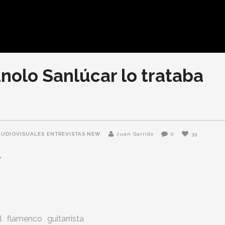
nolo Sanlúcar lo trataba
AUDIOVISUALES
ENTREVISTAS NEW
Juan Garrido
0
39
l
flamenco
guitarrista