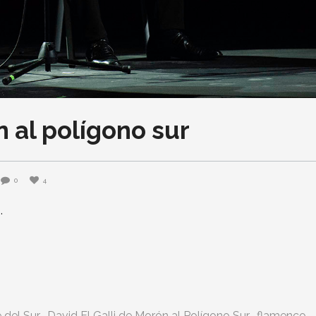
n al polígono sur
0
4
 del Sur
David El Galli de Morón al Polígono Sur
flamenco