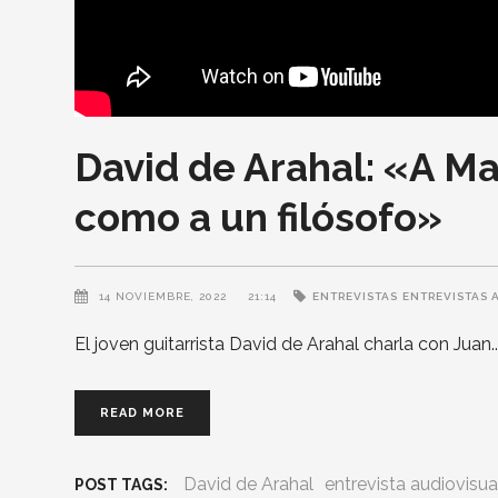
David de Arahal: «A Ma
como a un filósofo»
14 NOVIEMBRE, 2022
21:14
ENTREVISTAS
ENTREVISTAS 
El joven guitarrista David de Arahal charla con Juan
READ MORE
David de Arahal
entrevista audiovisua
POST TAGS: