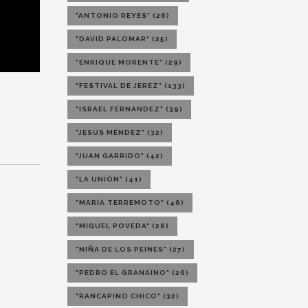
"ANTONIO REYES"
(26)
"DAVID PALOMAR"
(25)
"ENRIQUE MORENTE"
(29)
"FESTIVAL DE JEREZ"
(133)
"ISRAEL FERNANDEZ"
(39)
"JESÚS MÉNDEZ"
(32)
"JUAN GARRIDO"
(42)
"LA UNIÓN"
(41)
"MARÍA TERREMOTO"
(46)
"MIGUEL POVEDA"
(28)
"NIÑA DE LOS PEINES"
(27)
"PEDRO EL GRANAINO"
(26)
"RANCAPINO CHICO"
(32)