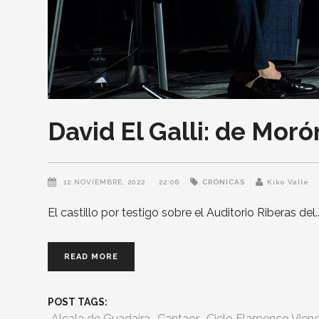
David El Galli: de Moró
12 NOVIEMBRE, 2022
22:06
CRÓNICAS
Kiko Valle
El castillo por testigo sobre el Auditorio Riberas del
READ MORE
POST TAGS:
Alcala de Guadaíra
Cantaor
Ciclo Flamenco Viene