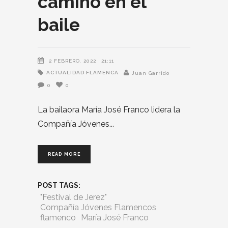
camino en el
baile
2 FEBRERO, 2022
21:11
ACTUALIDAD FLAMENCA
Juan Garrido
0
0
La bailaora María José Franco lidera la
Compañía Jóvenes
READ MORE
POST TAGS:
"Festival de Jerez"
Compañía Jóvenes Flamencos
flamenco
María José Franco