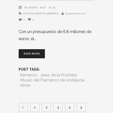
28 ENERO, 2022
10:30
ACTUALIDAD FLAMENCA
Expoflamenco
0
0
Con un presupuesto de 6,8 millones de
euros, el
READ MORE
POST TAGS:
flamenco
Jerez de la Frontera
Museo del Flamenco de Andalucía
obras
1
2
3
4
5