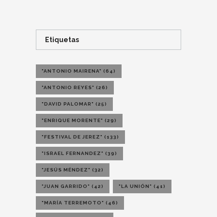
Etiquetas
"ANTONIO MAIRENA"
(64)
"ANTONIO REYES"
(26)
"DAVID PALOMAR"
(25)
"ENRIQUE MORENTE"
(29)
"FESTIVAL DE JEREZ"
(133)
"ISRAEL FERNANDEZ"
(39)
"JESÚS MÉNDEZ"
(32)
"JUAN GARRIDO"
(42)
"LA UNIÓN"
(41)
"MARÍA TERREMOTO"
(46)