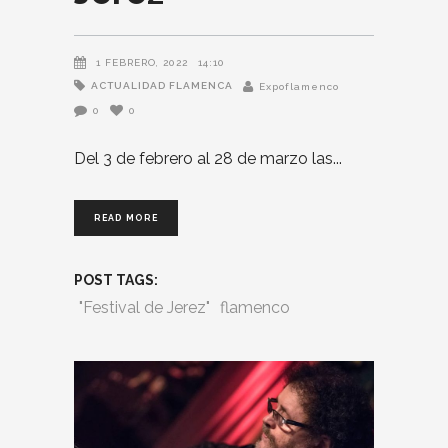
1 FEBRERO, 2022
14:10
ACTUALIDAD FLAMENCA
Expoflamenco
0
0
Del 3 de febrero al 28 de marzo las
READ MORE
POST TAGS:
"Festival de Jerez"
flamenco