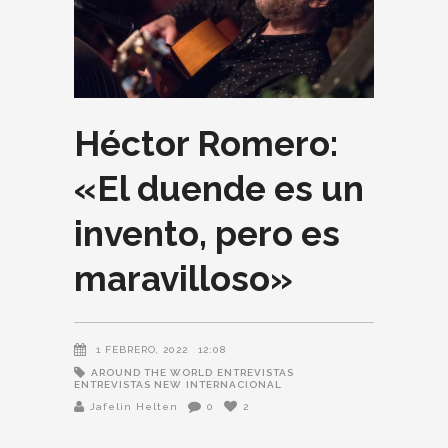
Héctor Romero:
«El duende es un
invento, pero es
maravilloso»
1 FEBRERO, 2022
12:08
AROUND THE WORLD
ENTREVISTAS
ENTREVISTAS NEW
INTERNACIONAL
Jafelin Helten
0
2