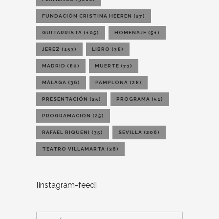
FUNDACIÓN CRISTINA HEEREN
(27)
GUITARRISTA
(105)
HOMENAJE
(51)
JEREZ
(153)
LIBRO
(38)
MADRID
(80)
MUERTE
(71)
MÁLAGA
(36)
PAMPLONA
(28)
PRESENTACIÓN
(25)
PROGRAMA
(51)
PROGRAMACIÓN
(25)
RAFAEL RIQUENI
(35)
SEVILLA
(206)
TEATRO VILLAMARTA
(36)
[instagram-feed]