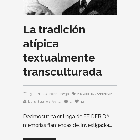
La tradición
atípica
textualmente
transculturada
FE DEBIDA
OPINIÓN
30 ENERO, 2022
22:38
Luis Suárez Ávila
1
12
Decimocuarta entrega de FE DEBIDA:
memorias flamencas del investigador