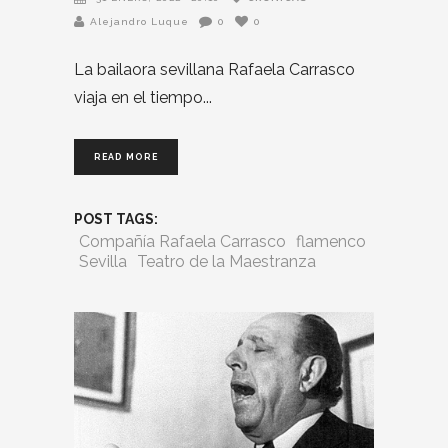
Alejandro Luque
0
0
La bailaora sevillana Rafaela Carrasco
viaja en el tiempo
READ MORE
POST TAGS:
Compañía Rafaela Carrasco
flamenco
Sevilla
Teatro de la Maestranza