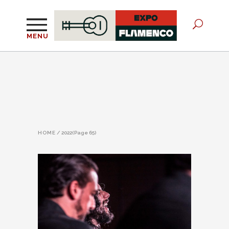
MENU
HOME
/
2022
(Page 65)