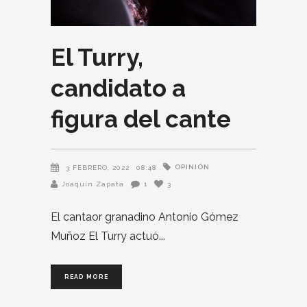
El Turry,
candidato a
figura del cante
OPINIÓN
3 FEBRERO, 2022
08:48
Joaquín Zapata
1
3
El cantaor granadino Antonio Gómez
Muñoz El Turry actuó
READ MORE