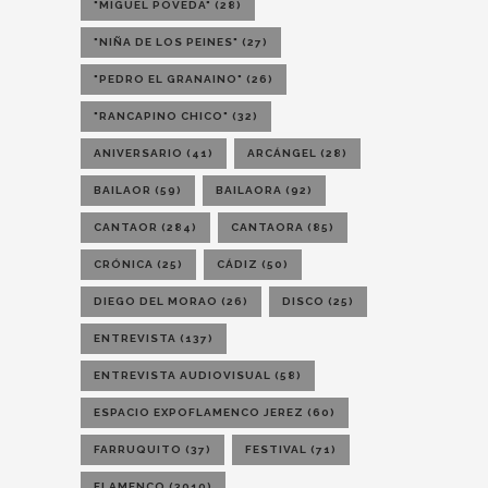
"MIGUEL POVEDA"
(28)
"NIÑA DE LOS PEINES"
(27)
"PEDRO EL GRANAINO"
(26)
"RANCAPINO CHICO"
(32)
ANIVERSARIO
(41)
ARCÁNGEL
(28)
BAILAOR
(59)
BAILAORA
(92)
CANTAOR
(284)
CANTAORA
(85)
CRÓNICA
(25)
CÁDIZ
(50)
DIEGO DEL MORAO
(26)
DISCO
(25)
ENTREVISTA
(137)
ENTREVISTA AUDIOVISUAL
(58)
ESPACIO EXPOFLAMENCO JEREZ
(60)
FARRUQUITO
(37)
FESTIVAL
(71)
FLAMENCO
(3010)