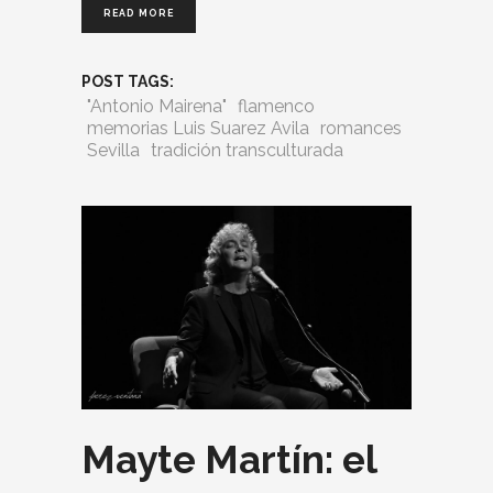
READ MORE
POST TAGS:
"Antonio Mairena"
flamenco
memorias Luis Suarez Avila
romances
Sevilla
tradición transculturada
Mayte Martín: el