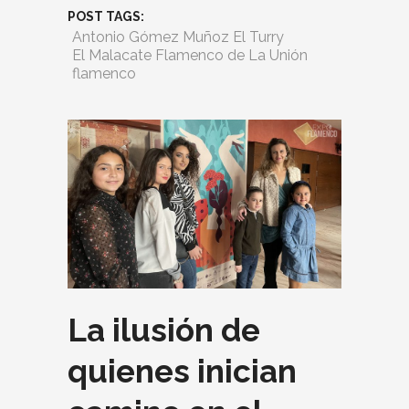
POST TAGS:
Antonio Gómez Muñoz El Turry
El Malacate Flamenco de La Unión
flamenco
La ilusión de
quienes inician