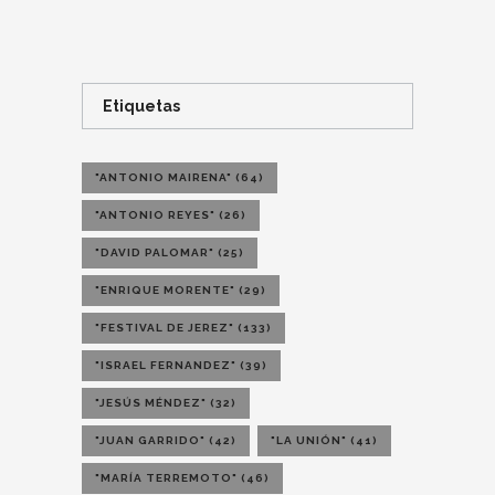
Etiquetas
"ANTONIO MAIRENA"
(64)
"ANTONIO REYES"
(26)
"DAVID PALOMAR"
(25)
"ENRIQUE MORENTE"
(29)
"FESTIVAL DE JEREZ"
(133)
"ISRAEL FERNANDEZ"
(39)
"JESÚS MÉNDEZ"
(32)
"JUAN GARRIDO"
(42)
"LA UNIÓN"
(41)
"MARÍA TERREMOTO"
(46)