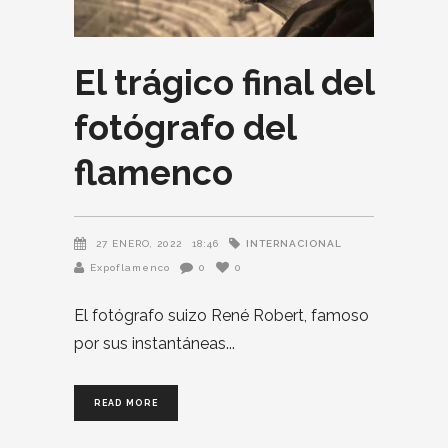
El trágico final del
fotógrafo del
flamenco
INTERNACIONAL
27 ENERO, 2022
18:46
Expoflamenco
0
0
El fotógrafo suizo René Robert, famoso
por sus instantáneas
READ MORE