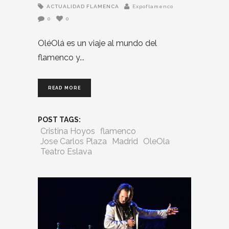
ACTUALIDAD FLAMENCA
Expoflamenco
0
0
OléOlá es un viaje al mundo del
flamenco y
READ MORE
POST TAGS:
Cristina Hoyos
flamenco
Jose Carlos Plaza
Madrid
OleOla
Teatro Eslava