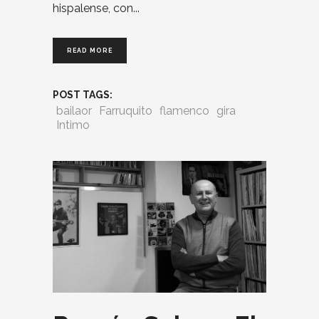
hispalense, con
READ MORE
POST TAGS:
bailaor
Farruquito
flamenco
gira
Intimo