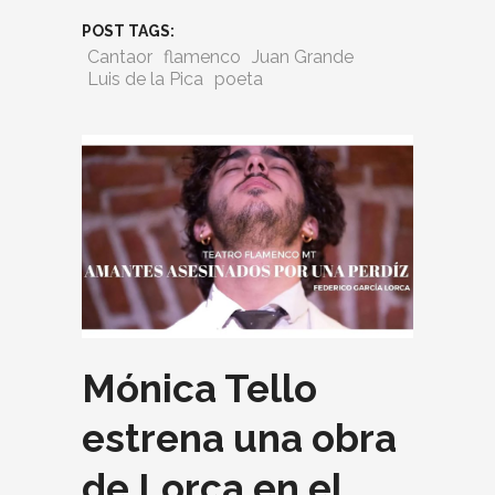
POST TAGS:
Cantaor
flamenco
Juan Grande
Luis de la Pica
poeta
Mónica Tello
estrena una obra
de Lorca en el