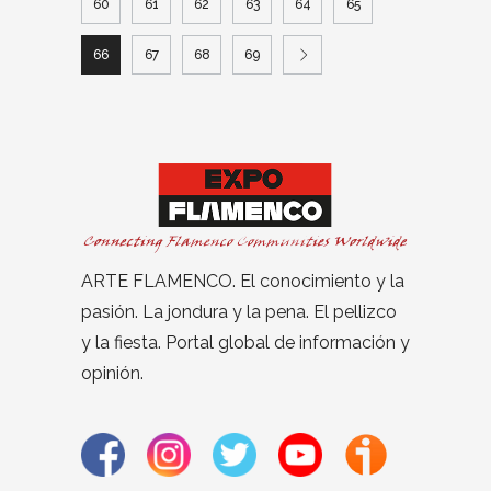
60
61
62
63
64
65
66
67
68
69
ARTE FLAMENCO. El conocimiento y la
pasión. La jondura y la pena. El pellizco
y la fiesta. Portal global de información y
opinión.