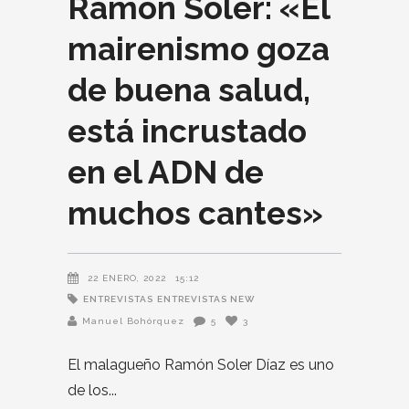
Ramón Soler: «El
mairenismo goza
de buena salud,
está incrustado
en el ADN de
muchos cantes»
22 ENERO, 2022
15:12
ENTREVISTAS
ENTREVISTAS NEW
Manuel Bohórquez
5
3
El malagueño Ramón Soler Díaz es uno
de los