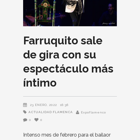
Farruquito sale
de gira con su
espectáculo más
íntimo
23 ENERO, 2022
16:36
ACTUALIDAD FLAMENCA
Expoflamenco
0
0
Intenso mes de febrero para el bailaor