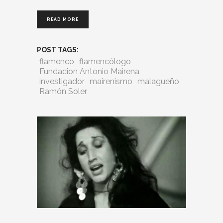
READ MORE
POST TAGS:
flamenco
flamencólogo
Fundacion Antonio Mairena
investigador
mairenismo
malagueño
Ramón Soler