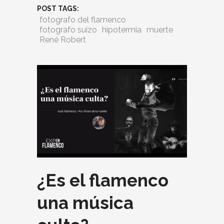
POST TAGS:
fotografo del flamenco
fotografo suizo
hipotermia
muerte
René Robert
¿Es el flamenco
una música