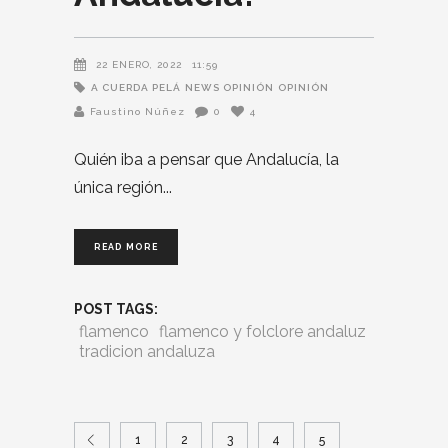
22 ENERO, 2022
11:59
A CUERDA PELÁ
NEWS OPINIÓN
OPINIÓN
Faustino Núñez
0
4
Quién iba a pensar que Andalucía, la
única región
READ MORE
POST TAGS:
flamenco
flamenco y folclore andaluz
tradicion andaluza
1
2
3
4
5