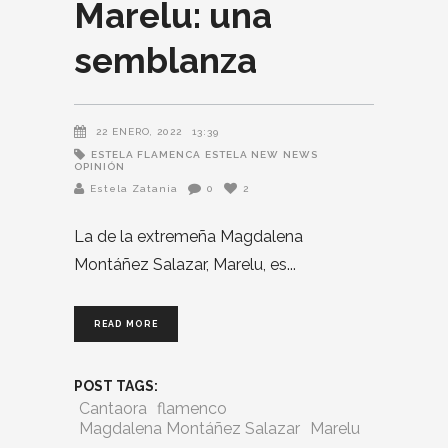
Marelu: una
semblanza
22 ENERO, 2022
13:39
ESTELA FLAMENCA
ESTELA NEW
NEWS
OPINIÓN
Estela Zatania
0
2
La de la extremeña Magdalena
Montáñez Salazar, Marelu, es
READ MORE
POST TAGS:
Cantaora
flamenco
Magdalena Montáñez Salazar
Marelu