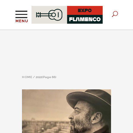
MENU
HOME
/
2022
(Page 66)