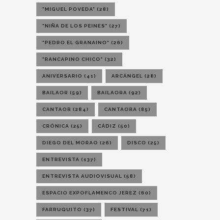
"MIGUEL POVEDA"
(28)
"NIÑA DE LOS PEINES"
(27)
"PEDRO EL GRANAINO"
(26)
"RANCAPINO CHICO"
(32)
ANIVERSARIO
(41)
ARCÁNGEL
(28)
BAILAOR
(59)
BAILAORA
(92)
CANTAOR
(284)
CANTAORA
(85)
CRÓNICA
(25)
CÁDIZ
(50)
DIEGO DEL MORAO
(26)
DISCO
(25)
ENTREVISTA
(137)
ENTREVISTA AUDIOVISUAL
(58)
ESPACIO EXPOFLAMENCO JEREZ
(60)
FARRUQUITO
(37)
FESTIVAL
(71)