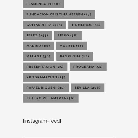
FLAMENCO
(3010)
FUNDACIÓN CRISTINA HEEREN
(27)
GUITARRISTA
(105)
HOMENAJE
(51)
JEREZ
(153)
LIBRO
(38)
MADRID
(80)
MUERTE
(71)
MÁLAGA
(36)
PAMPLONA
(28)
PRESENTACIÓN
(25)
PROGRAMA
(51)
PROGRAMACIÓN
(25)
RAFAEL RIQUENI
(35)
SEVILLA
(206)
TEATRO VILLAMARTA
(36)
[instagram-feed]