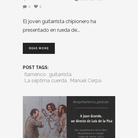
0
0
El joven guitarrista chipionero ha
presentado en rueda de
READ MORE
POST TAGS:
flamenco
guitarrista
La séptima cuerda
Manuel Cerpa