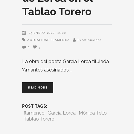
Tablao Torero
25 ENERO, 2022
21:00
ACTUALIDAD FLAMENCA
Expoflamenco
0
3
La obra del poeta García Lorca titulada
'Amantes asesinados
READ MORE
POST TAGS:
flamenco
García Lorca
Mónica Tello
Tablao Torero