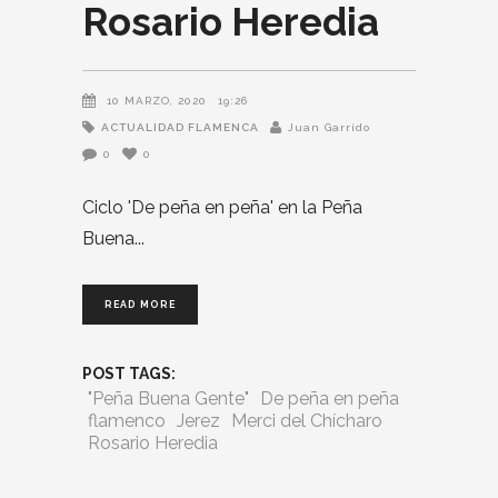
Rosario Heredia
10 MARZO, 2020
19:26
ACTUALIDAD FLAMENCA
Juan Garrido
0
0
Ciclo 'De peña en peña' en la Peña
Buena
READ MORE
POST TAGS:
"Peña Buena Gente"
De peña en peña
flamenco
Jerez
Merci del Chícharo
Rosario Heredia