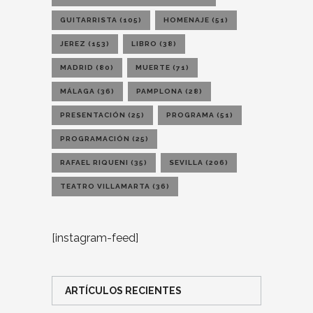
GUITARRISTA
(105)
HOMENAJE
(51)
JEREZ
(153)
LIBRO
(38)
MADRID
(80)
MUERTE
(71)
MÁLAGA
(36)
PAMPLONA
(28)
PRESENTACIÓN
(25)
PROGRAMA
(51)
PROGRAMACIÓN
(25)
RAFAEL RIQUENI
(35)
SEVILLA
(206)
TEATRO VILLAMARTA
(36)
[instagram-feed]
ARTÍCULOS RECIENTES