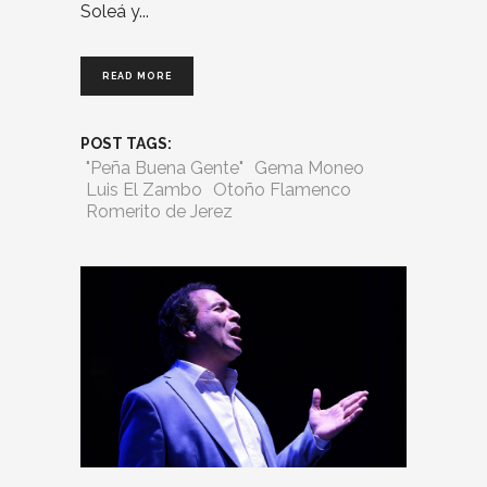
Soleá y
READ MORE
POST TAGS:
"Peña Buena Gente"
Gema Moneo
Luis El Zambo
Otoño Flamenco
Romerito de Jerez