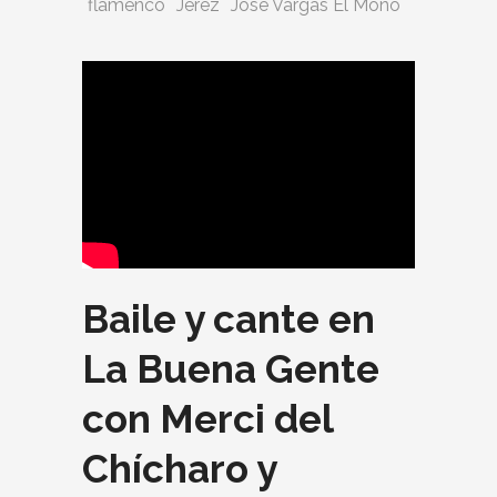
flamenco
Jerez
José Vargas El Mono
Baile y cante en
La Buena Gente
con Merci del
Chícharo y