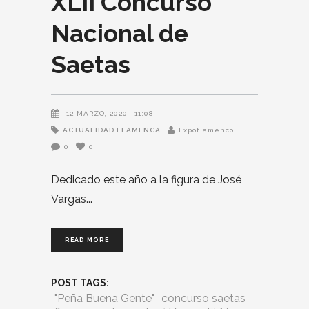
XLII Concurso
Nacional de
Saetas
12 MARZO, 2020
11:08
ACTUALIDAD FLAMENCA
Expoflamenco
0
0
Dedicado este año a la figura de José
Vargas
READ MORE
POST TAGS:
"Peña Buena Gente"
concurso saetas