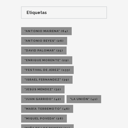
Etiquetas
"ANTONIO MAIRENA"
(64)
"ANTONIO REYES"
(26)
"DAVID PALOMAR"
(25)
"ENRIQUE MORENTE"
(29)
"FESTIVAL DE JEREZ"
(133)
"ISRAEL FERNANDEZ"
(39)
"JESÚS MÉNDEZ"
(32)
"JUAN GARRIDO"
(42)
"LA UNIÓN"
(41)
"MARÍA TERREMOTO"
(46)
"MIGUEL POVEDA"
(28)