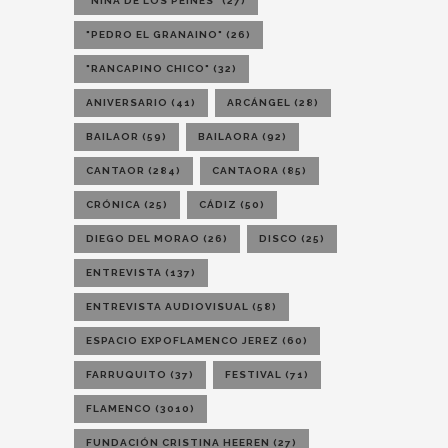
"NIÑA DE LOS PEINES"
(27)
"PEDRO EL GRANAINO"
(26)
"RANCAPINO CHICO"
(32)
ANIVERSARIO
(41)
ARCÁNGEL
(28)
BAILAOR
(59)
BAILAORA
(92)
CANTAOR
(284)
CANTAORA
(85)
CRÓNICA
(25)
CÁDIZ
(50)
DIEGO DEL MORAO
(26)
DISCO
(25)
ENTREVISTA
(137)
ENTREVISTA AUDIOVISUAL
(58)
ESPACIO EXPOFLAMENCO JEREZ
(60)
FARRUQUITO
(37)
FESTIVAL
(71)
FLAMENCO
(3010)
FUNDACIÓN CRISTINA HEEREN
(27)