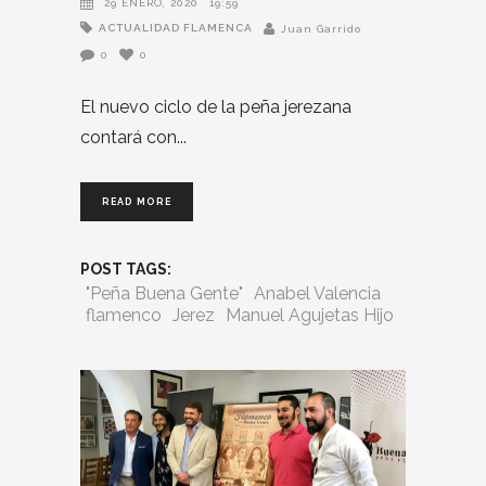
29 ENERO, 2020
19:59
ACTUALIDAD FLAMENCA
Juan Garrido
0
0
El nuevo ciclo de la peña jerezana
contará con
READ MORE
POST TAGS:
"Peña Buena Gente"
Anabel Valencia
flamenco
Jerez
Manuel Agujetas Hijo