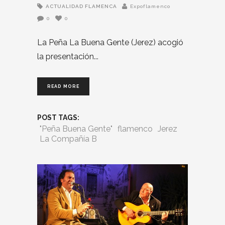
ACTUALIDAD FLAMENCA
Expoflamenco
0
0
La Peña La Buena Gente (Jerez) acogió
la presentación
READ MORE
POST TAGS:
"Peña Buena Gente"
flamenco
Jerez
La Compañía B