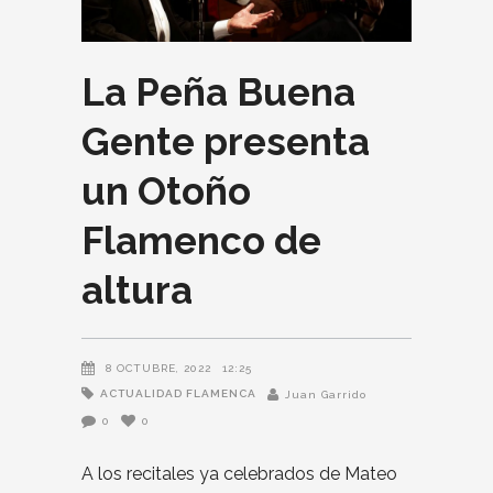
La Peña Buena
Gente presenta
un Otoño
Flamenco de
altura
8 OCTUBRE, 2022
12:25
ACTUALIDAD FLAMENCA
Juan Garrido
0
0
A los recitales ya celebrados de Mateo