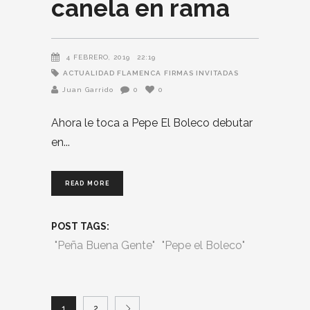
canela en rama
4 FEBRERO, 2019
22:19
ACTUALIDAD FLAMENCA
FIRMAS INVITADAS
Juan Garrido
0
0
Ahora le toca a Pepe El Boleco debutar
en
READ MORE
POST TAGS:
"Peña Buena Gente"
"Pepe el Boleco"
1
2