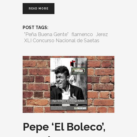
READ MORE
POST TAGS:
"Peña Buena Gente"
flamenco
Jerez
XLI Concurso Nacional de Saetas
​Pepe ‘El Boleco’,