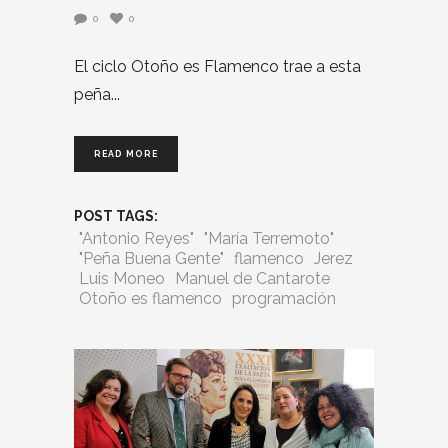
0
0
El ciclo Otoño es Flamenco trae a esta
peña
READ MORE
POST TAGS:
"Antonio Reyes"
"María Terremoto"
"Peña Buena Gente"
flamenco
Jerez
Luis Moneo
Manuel de Cantarote
Otoño es flamenco
programación