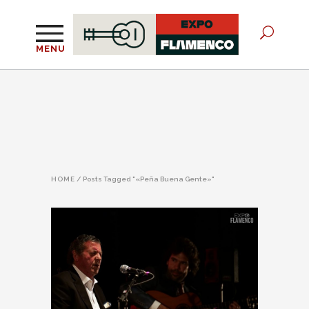
MENU
HOME
/
Posts Tagged "«Peña Buena Gente»"