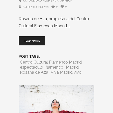
ACTUALIDAD FLAMENCA
OPINIÓN
Alejandra Pachón
0
0
Rosana de Aza, propietaria del Centro
Cultural Flamenco Madrid,
READ MORE
POST TAGS:
Centro Cultural Flamenco Madrid
espectáculo
flamenco
Madrid
Rosana de Aza
Viva Madrid vivo