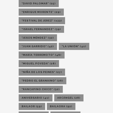
"DAVID PALOMAR"
(25)
"ENRIQUE MORENTE"
(29)
"FESTIVAL DE JEREZ"
(133)
"ISRAEL FERNANDEZ"
(39)
"JESÚS MÉNDEZ"
(32)
"JUAN GARRIDO"
(42)
"LA UNIÓN"
(41)
"MARÍA TERREMOTO"
(46)
"MIGUEL POVEDA"
(28)
"NIÑA DE LOS PEINES"
(27)
"PEDRO EL GRANAINO"
(26)
"RANCAPINO CHICO"
(32)
ANIVERSARIO
(41)
ARCÁNGEL
(28)
BAILAOR
(59)
BAILAORA
(92)