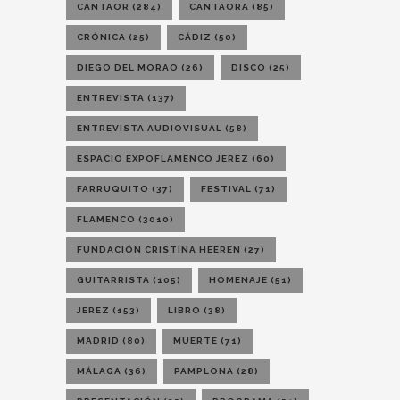
CANTAOR
(284)
CANTAORA
(85)
CRÓNICA
(25)
CÁDIZ
(50)
DIEGO DEL MORAO
(26)
DISCO
(25)
ENTREVISTA
(137)
ENTREVISTA AUDIOVISUAL
(58)
ESPACIO EXPOFLAMENCO JEREZ
(60)
FARRUQUITO
(37)
FESTIVAL
(71)
FLAMENCO
(3010)
FUNDACIÓN CRISTINA HEEREN
(27)
GUITARRISTA
(105)
HOMENAJE
(51)
JEREZ
(153)
LIBRO
(38)
MADRID
(80)
MUERTE
(71)
MÁLAGA
(36)
PAMPLONA
(28)