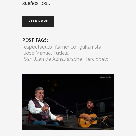
sueños, los
READ MORE
POST TAGS:
espectáculo
flamenco
guitarrista
Jose Manuel Tudela
San Juan de Aznalfarache
Terciopelo