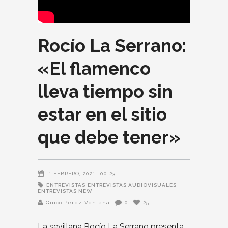
Rocío La Serrano:
«El flamenco
lleva tiempo sin
estar en el sitio
que debe tener»
1 FEBRERO, 2021
00:23
ENTREVISTAS
ENTREVISTAS AUDIOVISUALES
ENTREVISTAS NEW
Quico Perez-Ventana
0
25
La sevillana Rocío La Serrano presenta