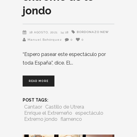
jondo
BORDONAZO NEW
18 AGOSTO, 2021
14:18
Manuel Bohórquez
0
0
“Espero pasear este espectáculo por
toda España”, dice. El
READ MORE
POST TAGS:
Cantaor
Castillo de Utrera
Enrique el Extremeño
espectáculo
Extremo jondo
flamenco