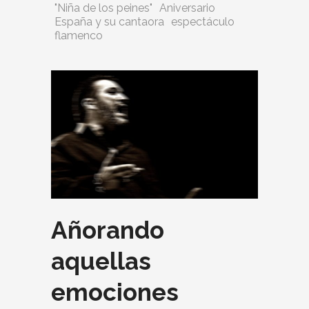
"Niña de los peines"
Aniversario
España y su cantaora
espectáculo
flamenco
Añorando
aquellas
emociones