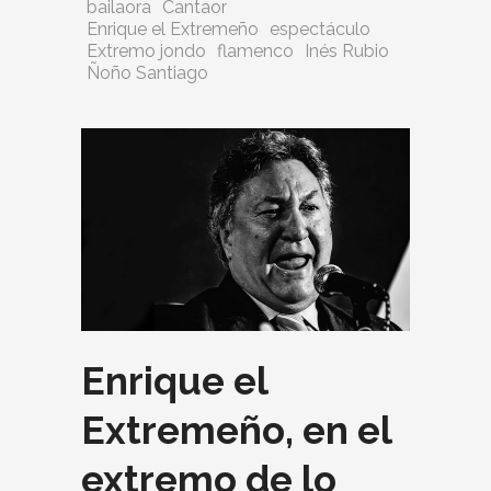
bailaora
Cantaor
Enrique el Extremeño
espectáculo
Extremo jondo
flamenco
Inés Rubio
Ñoño Santiago
Enrique el
Extremeño, en el
extremo de lo