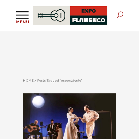
MENU
HOME
/
Posts Tagged "espectáculo"