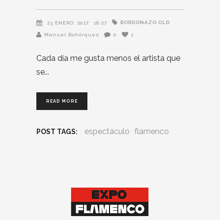
BORDONAZO OLD
23 ENERO, 2017
16:27
Manuel Bohórquez
0
1
Cada día me gusta menos el artista que
se
READ MORE
espectáculo
flamenco
POST TAGS: