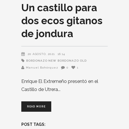
Un castillo para
dos ecos gitanos
de jondura
20 AGOSTO, 2021
16:14
BORDONAZO NEW
BORDONAZO OLD
Manuel Bohórquez
0
1
Enrique El Extremeño presentó en el
Castillo de Utrera
READ MORE
POST TAGS: