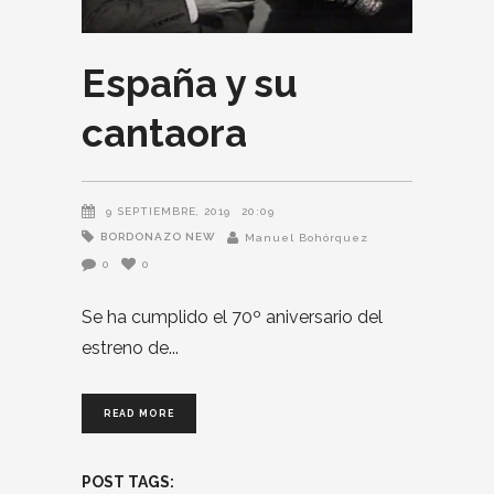
España y su
cantaora
9 SEPTIEMBRE, 2019
20:09
BORDONAZO NEW
Manuel Bohórquez
0
0
Se ha cumplido el 70º aniversario del
estreno de
READ MORE
POST TAGS: