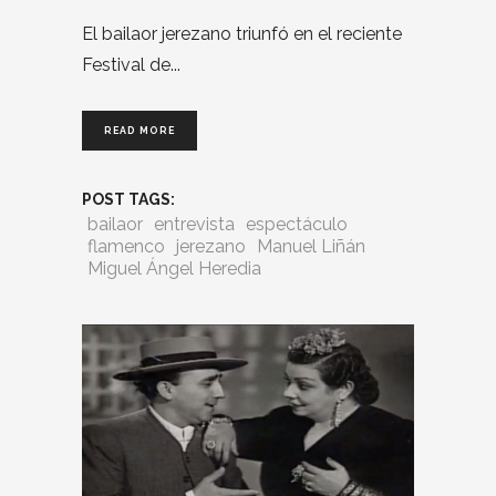
El bailaor jerezano triunfó en el reciente
Festival de
READ MORE
POST TAGS:
bailaor
entrevista
espectáculo
flamenco
jerezano
Manuel Liñán
Miguel Ángel Heredia