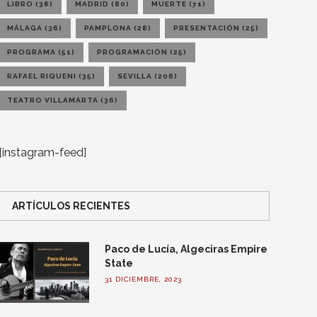
LIBRO
(38)
MADRID
(80)
MUERTE
(71)
MÁLAGA
(36)
PAMPLONA
(28)
PRESENTACIÓN
(25)
PROGRAMA
(51)
PROGRAMACIÓN
(25)
RAFAEL RIQUENI
(35)
SEVILLA
(206)
TEATRO VILLAMARTA
(36)
[instagram-feed]
ARTÍCULOS RECIENTES
Paco de Lucía, Algeciras Empire
State
31 DICIEMBRE, 2023