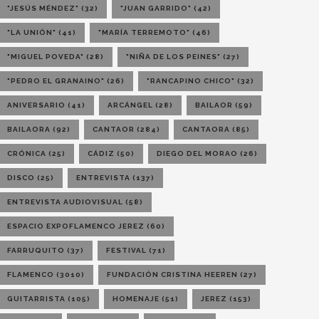
"JESÚS MÉNDEZ"
(32)
"JUAN GARRIDO"
(42)
"LA UNIÓN"
(41)
"MARÍA TERREMOTO"
(46)
"MIGUEL POVEDA"
(28)
"NIÑA DE LOS PEINES"
(27)
"PEDRO EL GRANAINO"
(26)
"RANCAPINO CHICO"
(32)
ANIVERSARIO
(41)
ARCÁNGEL
(28)
BAILAOR
(59)
BAILAORA
(92)
CANTAOR
(284)
CANTAORA
(85)
CRÓNICA
(25)
CÁDIZ
(50)
DIEGO DEL MORAO
(26)
DISCO
(25)
ENTREVISTA
(137)
ENTREVISTA AUDIOVISUAL
(58)
ESPACIO EXPOFLAMENCO JEREZ
(60)
FARRUQUITO
(37)
FESTIVAL
(71)
FLAMENCO
(3010)
FUNDACIÓN CRISTINA HEEREN
(27)
GUITARRISTA
(105)
HOMENAJE
(51)
JEREZ
(153)