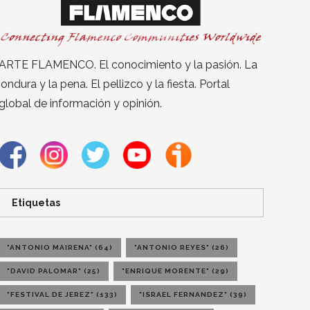
ARTE FLAMENCO. El conocimiento y la pasión. La
jondura y la pena. El pellizco y la fiesta. Portal
global de información y opinión.
Etiquetas
"ANTONIO MAIRENA"
(64)
"ANTONIO REYES"
(26)
"DAVID PALOMAR"
(25)
"ENRIQUE MORENTE"
(29)
"FESTIVAL DE JEREZ"
(133)
"ISRAEL FERNANDEZ"
(39)