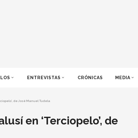
ULOS
ENTREVISTAS
CRÓNICAS
MEDIA
rciopelo’, de José Manuel Tudela
lusí en ‘Terciopelo’, de