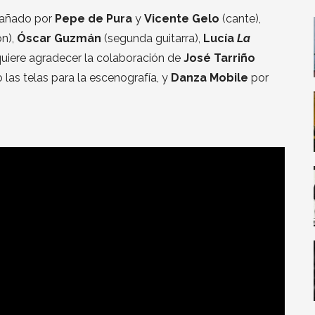
mpañado por
Pepe de Pura
y
Vicente Gelo
(cante),
ón),
Óscar Guzmán
(segunda guitarra),
Lucía
La
quiere agradecer la colaboración de
José Tarriño
 las telas para la escenografía, y
Danza Mobile
por