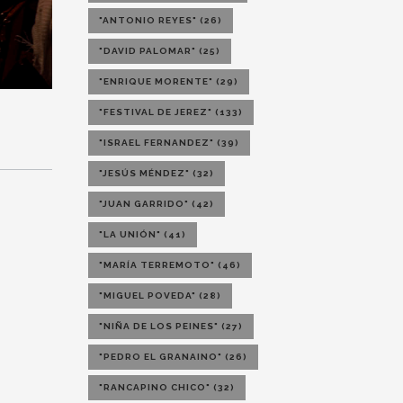
"ANTONIO REYES"
(26)
"DAVID PALOMAR"
(25)
"ENRIQUE MORENTE"
(29)
"FESTIVAL DE JEREZ"
(133)
"ISRAEL FERNANDEZ"
(39)
"JESÚS MÉNDEZ"
(32)
"JUAN GARRIDO"
(42)
"LA UNIÓN"
(41)
"MARÍA TERREMOTO"
(46)
"MIGUEL POVEDA"
(28)
"NIÑA DE LOS PEINES"
(27)
"PEDRO EL GRANAINO"
(26)
"RANCAPINO CHICO"
(32)