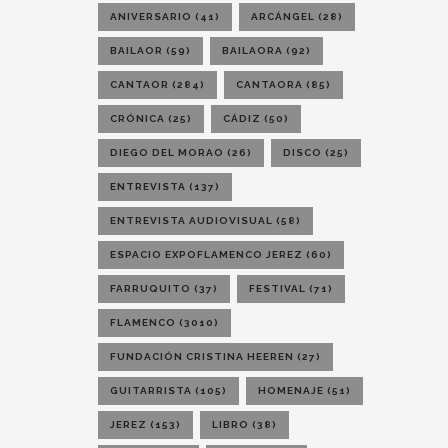
ANIVERSARIO
(41)
ARCÁNGEL
(28)
BAILAOR
(59)
BAILAORA
(92)
CANTAOR
(284)
CANTAORA
(85)
CRÓNICA
(25)
CÁDIZ
(50)
DIEGO DEL MORAO
(26)
DISCO
(25)
ENTREVISTA
(137)
ENTREVISTA AUDIOVISUAL
(58)
ESPACIO EXPOFLAMENCO JEREZ
(60)
FARRUQUITO
(37)
FESTIVAL
(71)
FLAMENCO
(3010)
FUNDACIÓN CRISTINA HEEREN
(27)
GUITARRISTA
(105)
HOMENAJE
(51)
JEREZ
(153)
LIBRO
(38)