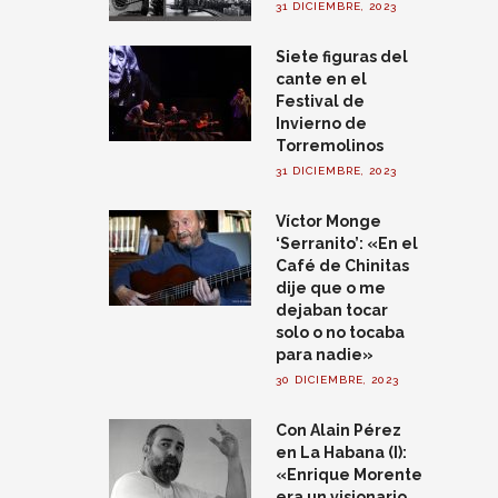
31 DICIEMBRE, 2023
Siete figuras del
cante en el
Festival de
Invierno de
Torremolinos
31 DICIEMBRE, 2023
Víctor Monge
‘Serranito’: «En el
Café de Chinitas
dije que o me
dejaban tocar
solo o no tocaba
para nadie»
30 DICIEMBRE, 2023
Con Alain Pérez
en La Habana (I):
«Enrique Morente
era un visionario