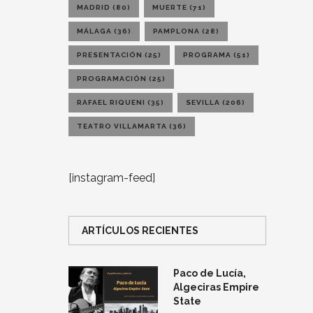
MADRID
(80)
MUERTE
(71)
MÁLAGA
(36)
PAMPLONA
(28)
PRESENTACIÓN
(25)
PROGRAMA
(51)
PROGRAMACIÓN
(25)
RAFAEL RIQUENI
(35)
SEVILLA
(206)
TEATRO VILLAMARTA
(36)
[instagram-feed]
ARTÍCULOS RECIENTES
Paco de Lucía,
Algeciras Empire
State