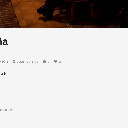
ña
INIÓN
Juan Garrido
1
2
esde
mencas