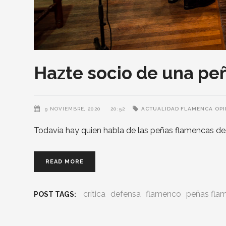
Hazte socio de una pe
9 NOVIEMBRE, 2020
20:52
ACTUALIDAD FLAMENCA
OP
Todavía hay quien habla de las peñas flamencas d
READ MORE
crítica
defensa
flamenco
peñas fla
POST TAGS: