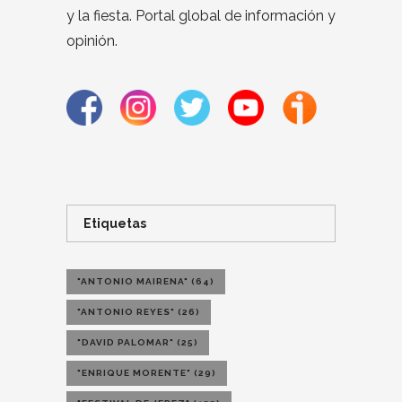
y la fiesta. Portal global de información y
opinión.
Etiquetas
"ANTONIO MAIRENA"
(64)
"ANTONIO REYES"
(26)
"DAVID PALOMAR"
(25)
"ENRIQUE MORENTE"
(29)