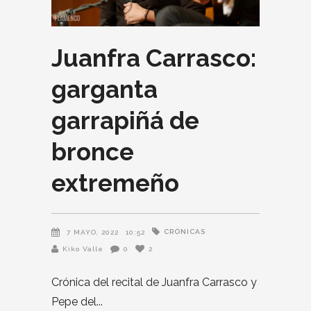
Juanfra Carrasco:
garganta
garrapiñá de
bronce
extremeño
CRÓNICAS
7 MAYO, 2022
10:52
Kiko Valle
0
2
Crónica del recital de Juanfra Carrasco y
Pepe del