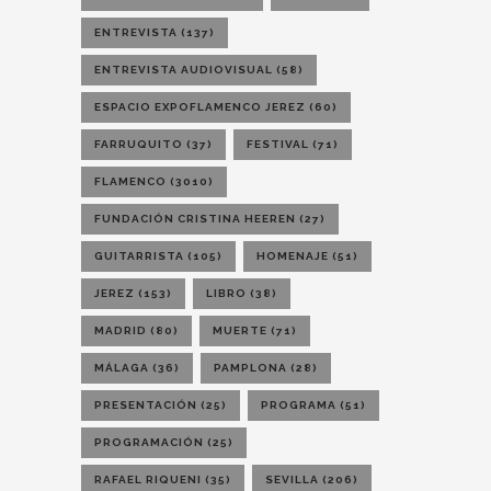
ENTREVISTA
(137)
ENTREVISTA AUDIOVISUAL
(58)
ESPACIO EXPOFLAMENCO JEREZ
(60)
FARRUQUITO
(37)
FESTIVAL
(71)
FLAMENCO
(3010)
FUNDACIÓN CRISTINA HEEREN
(27)
GUITARRISTA
(105)
HOMENAJE
(51)
JEREZ
(153)
LIBRO
(38)
MADRID
(80)
MUERTE
(71)
MÁLAGA
(36)
PAMPLONA
(28)
PRESENTACIÓN
(25)
PROGRAMA
(51)
PROGRAMACIÓN
(25)
RAFAEL RIQUENI
(35)
SEVILLA
(206)