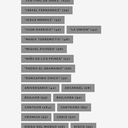
"FESTIVAL DE JEREZ"
(133)
"ISRAEL FERNANDEZ"
(39)
"JESÚS MÉNDEZ"
(32)
"JUAN GARRIDO"
(42)
"LA UNIÓN"
(41)
"MARÍA TERREMOTO"
(46)
"MIGUEL POVEDA"
(28)
"NIÑA DE LOS PEINES"
(27)
"PEDRO EL GRANAINO"
(26)
"RANCAPINO CHICO"
(32)
ANIVERSARIO
(41)
ARCÁNGEL
(28)
BAILAOR
(59)
BAILAORA
(92)
CANTAOR
(284)
CANTAORA
(85)
CRÓNICA
(25)
CÁDIZ
(50)
DIEGO DEL MORAO
(26)
DISCO
(25)