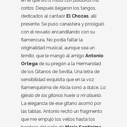
en el que
tiró a matá con palabras mu
cortas
. Después llegaron los tangos,
dedicados al cantaor
El Chozas
, allí
presente. Se puso canastera y prosiguió
con el revuelo encandilando con su
flamencura. No podía faltar la
originalidad musical, aunque sea un
temita
, que le mangó al amigo
Antonio
Ortega
de su pregón a la Hermandad
de los Gitanos de Sevilla. Una letra de
sensibilidad exquisita que en la voz
flamenquísima de Alicia sonó a dulce.
La
iglesia de los gitanos huele a mi abuela
.
La elegancia de ese gitano asomó por
las tablas. Antonio recitó un fragmento
que me empujó los vellos hasta los