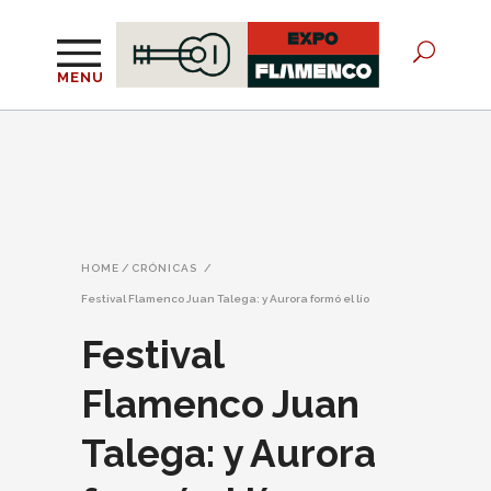
MENU
HOME
/
CRÓNICAS
/
Festival Flamenco Juan Talega: y Aurora formó el lío
Festival
Flamenco Juan
Talega: y Aurora