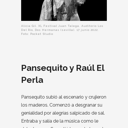
Alicia Gil. XL Festival Juan Talega. Auditorio Los
Del Río, Dos Hermanas (sevilla). 17 junio 2022.
Foto: Pocket Studio
Pansequito y Raúl El
Perla
Pansequito subió al escenario y crujieron
los maderos. Comenzó a desgranar su
genialidad por alegrías salpicado de sal.
Entraba y salía de la música como le