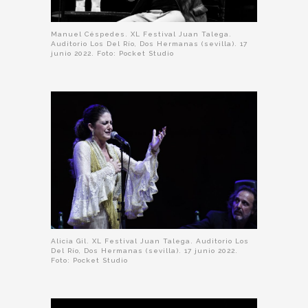
Manuel Céspedes. XL Festival Juan Talega.
Auditorio Los Del Río, Dos Hermanas (sevilla). 17
junio 2022. Foto: Pocket Studio
Alicia Gil. XL Festival Juan Talega. Auditorio Los
Del Río, Dos Hermanas (sevilla). 17 junio 2022.
Foto: Pocket Studio