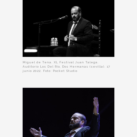
Miguel de Tena. XL Festival Juan Talega.
Auditorio Los Del Río, Dos Hermanas (sevilla). 17
junio 2022. Foto: Pocket Studio