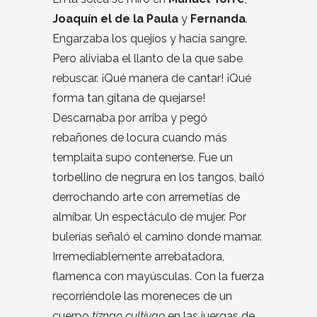
Joaquín el de la Paula
y
Fernanda
.
Engarzaba los quejíos y hacía sangre.
Pero aliviaba el llanto de la que sabe
rebuscar. ¡Qué manera de cantar! ¡Qué
forma tan gitana de quejarse!
Descarnaba por arriba y pegó
rebañones de locura cuando más
templaíta supo contenerse. Fue un
torbellino de negrura en los tangos, bailó
derrochando arte con arremetías de
almíbar. Un espectáculo de mujer. Por
bulerías señaló el camino donde mamar.
Irremediablemente arrebatadora,
flamenca con mayúsculas. Con la fuerza
recorriéndole las moreneces de un
cuerpo
tiznao cultivao
en las juergas de