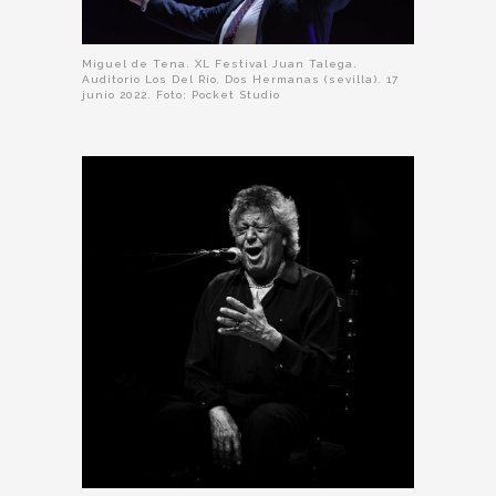
Miguel de Tena. XL Festival Juan Talega.
Auditorio Los Del Río, Dos Hermanas (sevilla). 17
junio 2022. Foto: Pocket Studio