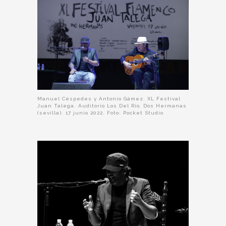
Manuel Céspedes y Antonio Gámez. XL Festival
Juan Talega. Auditorio Los Del Río, Dos Hermanas
(sevilla). 17 junio 2022. Foto: Pocket Studio