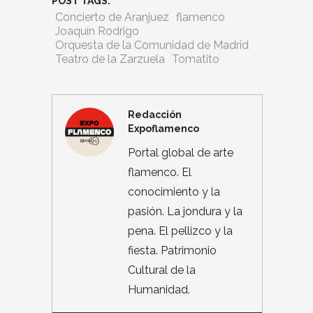
POST TAGS:
Concierto de Aranjuez
flamenco
Joaquín Rodrigo
Orquesta de la Comunidad de Madrid
Teatro de la Zarzuela
Tomatito
Redacción
Expoflamenco
Portal global de arte
flamenco. El
conocimiento y la
pasión. La jondura y la
pena. El pellizco y la
fiesta. Patrimonio
Cultural de la
Humanidad.