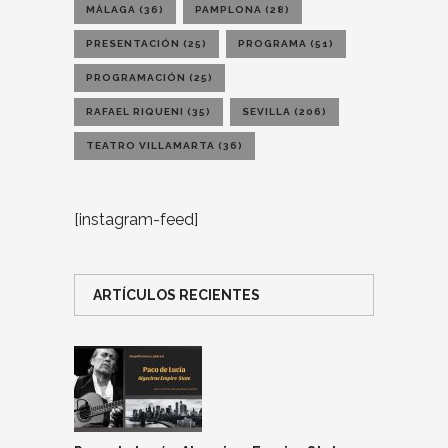
MÁLAGA
(36)
PAMPLONA
(28)
PRESENTACIÓN
(25)
PROGRAMA
(51)
PROGRAMACIÓN
(25)
RAFAEL RIQUENI
(35)
SEVILLA
(206)
TEATRO VILLAMARTA
(36)
[instagram-feed]
ARTÍCULOS RECIENTES