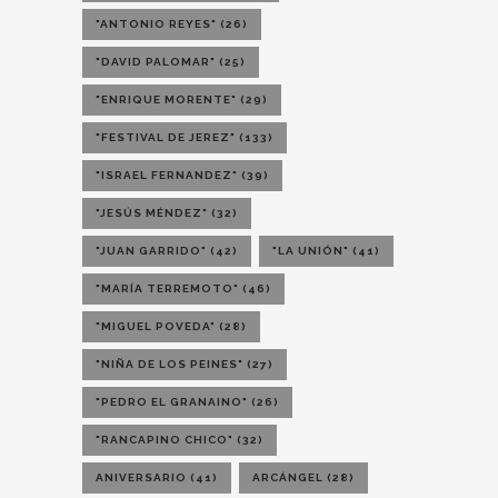
"ANTONIO REYES"
(26)
"DAVID PALOMAR"
(25)
"ENRIQUE MORENTE"
(29)
"FESTIVAL DE JEREZ"
(133)
"ISRAEL FERNANDEZ"
(39)
"JESÚS MÉNDEZ"
(32)
"JUAN GARRIDO"
(42)
"LA UNIÓN"
(41)
"MARÍA TERREMOTO"
(46)
"MIGUEL POVEDA"
(28)
"NIÑA DE LOS PEINES"
(27)
"PEDRO EL GRANAINO"
(26)
"RANCAPINO CHICO"
(32)
ANIVERSARIO
(41)
ARCÁNGEL
(28)