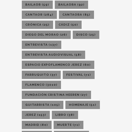
BAILAOR
(59)
BAILAORA
(92)
CANTAOR
(284)
CANTAORA
(85)
CRÓNICA
(25)
CÁDIZ
(50)
DIEGO DEL MORAO
(26)
DISCO
(25)
ENTREVISTA
(137)
ENTREVISTA AUDIOVISUAL
(58)
ESPACIO EXPOFLAMENCO JEREZ
(60)
FARRUQUITO
(37)
FESTIVAL
(71)
FLAMENCO
(3010)
FUNDACIÓN CRISTINA HEEREN
(27)
GUITARRISTA
(105)
HOMENAJE
(51)
JEREZ
(153)
LIBRO
(38)
MADRID
(80)
MUERTE
(71)