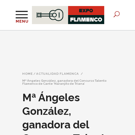
MENU
HOME
/
ACTUALIDAD FLAMENCA
/
Mª Ángeles González, ganadora del Concurso Talento
Flamenco de Cante ‘Naranjito de Triana’
Mª Ángeles
González,
ganadora del