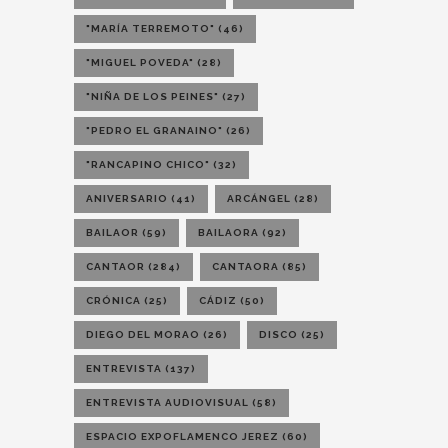
"MARÍA TERREMOTO"
(46)
"MIGUEL POVEDA"
(28)
"NIÑA DE LOS PEINES"
(27)
"PEDRO EL GRANAINO"
(26)
"RANCAPINO CHICO"
(32)
ANIVERSARIO
(41)
ARCÁNGEL
(28)
BAILAOR
(59)
BAILAORA
(92)
CANTAOR
(284)
CANTAORA
(85)
CRÓNICA
(25)
CÁDIZ
(50)
DIEGO DEL MORAO
(26)
DISCO
(25)
ENTREVISTA
(137)
ENTREVISTA AUDIOVISUAL
(58)
ESPACIO EXPOFLAMENCO JEREZ
(60)