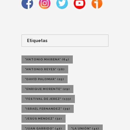
Etiquetas
"ANTONIO MAIRENA"
(64)
"ANTONIO REYES"
(26)
"DAVID PALOMAR"
(25)
"ENRIQUE MORENTE"
(29)
"FESTIVAL DE JEREZ"
(133)
"ISRAEL FERNANDEZ"
(39)
"JESÚS MÉNDEZ"
(32)
"JUAN GARRIDO"
(42)
"LA UNIÓN"
(41)