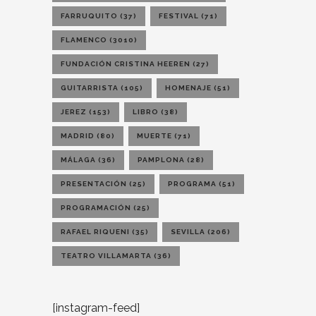
FARRUQUITO
(37)
FESTIVAL
(71)
FLAMENCO
(3010)
FUNDACIÓN CRISTINA HEEREN
(27)
GUITARRISTA
(105)
HOMENAJE
(51)
JEREZ
(153)
LIBRO
(38)
MADRID
(80)
MUERTE
(71)
MÁLAGA
(36)
PAMPLONA
(28)
PRESENTACIÓN
(25)
PROGRAMA
(51)
PROGRAMACIÓN
(25)
RAFAEL RIQUENI
(35)
SEVILLA
(206)
TEATRO VILLAMARTA
(36)
[instagram-feed]