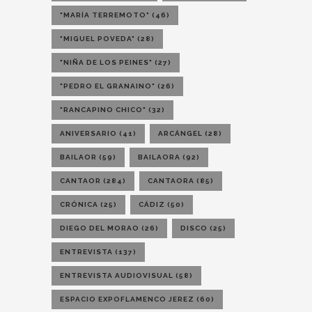
"MARÍA TERREMOTO"
(46)
"MIGUEL POVEDA"
(28)
"NIÑA DE LOS PEINES"
(27)
"PEDRO EL GRANAINO"
(26)
"RANCAPINO CHICO"
(32)
ANIVERSARIO
(41)
ARCÁNGEL
(28)
BAILAOR
(59)
BAILAORA
(92)
CANTAOR
(284)
CANTAORA
(85)
CRÓNICA
(25)
CÁDIZ
(50)
DIEGO DEL MORAO
(26)
DISCO
(25)
ENTREVISTA
(137)
ENTREVISTA AUDIOVISUAL
(58)
ESPACIO EXPOFLAMENCO JEREZ
(60)