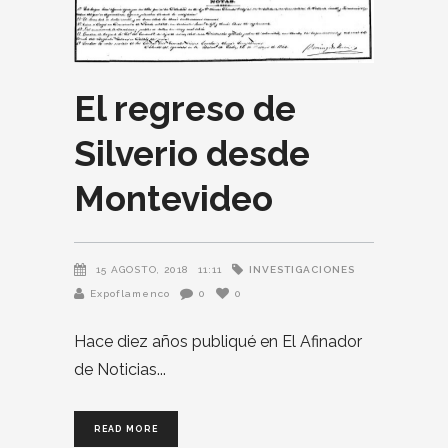
El regreso de
Silverio desde
Montevideo
INVESTIGACIONES
15 AGOSTO, 2018
11:11
Expoflamenco
0
0
Hace diez años publiqué en El Afinador
de Noticias
READ MORE