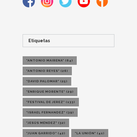
Etiquetas
"ANTONIO MAIRENA"
(64)
"ANTONIO REYES"
(26)
"DAVID PALOMAR"
(25)
"ENRIQUE MORENTE"
(29)
"FESTIVAL DE JEREZ"
(133)
"ISRAEL FERNANDEZ"
(39)
"JESÚS MÉNDEZ"
(32)
"JUAN GARRIDO"
(42)
"LA UNIÓN"
(41)