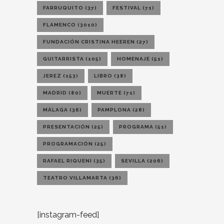
FARRUQUITO
(37)
FESTIVAL
(71)
FLAMENCO
(3010)
FUNDACIÓN CRISTINA HEEREN
(27)
GUITARRISTA
(105)
HOMENAJE
(51)
JEREZ
(153)
LIBRO
(38)
MADRID
(80)
MUERTE
(71)
MÁLAGA
(36)
PAMPLONA
(28)
PRESENTACIÓN
(25)
PROGRAMA
(51)
PROGRAMACIÓN
(25)
RAFAEL RIQUENI
(35)
SEVILLA
(206)
TEATRO VILLAMARTA
(36)
[instagram-feed]