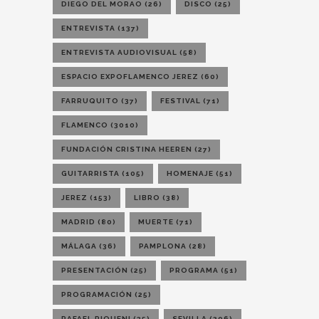
DIEGO DEL MORAO
(26)
DISCO
(25)
ENTREVISTA
(137)
ENTREVISTA AUDIOVISUAL
(58)
ESPACIO EXPOFLAMENCO JEREZ
(60)
FARRUQUITO
(37)
FESTIVAL
(71)
FLAMENCO
(3010)
FUNDACIÓN CRISTINA HEEREN
(27)
GUITARRISTA
(105)
HOMENAJE
(51)
JEREZ
(153)
LIBRO
(38)
MADRID
(80)
MUERTE
(71)
MÁLAGA
(36)
PAMPLONA
(28)
PRESENTACIÓN
(25)
PROGRAMA
(51)
PROGRAMACIÓN
(25)
RAFAEL RIQUENI
(35)
SEVILLA
(206)