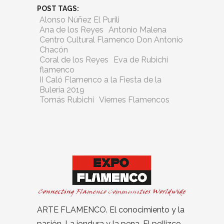
POST TAGS:
Alonso Núñez El Purili
Ana de los Reyes
Antonio Malena
Centro Cultural Flamenco Don Antonio
Chacón
Coral de los Reyes
Eva de Rubichi
flamenco
II Caló Flamenco a la Fiesta de la
Bulería 2019
Tomás Rubichi
Viernes Flamencos
ARTE FLAMENCO. El conocimiento y la
pasión. La jondura y la pena. El pellizco