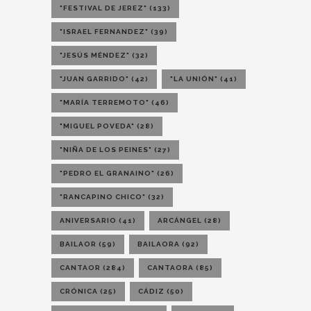
"FESTIVAL DE JEREZ"
(133)
"ISRAEL FERNANDEZ"
(39)
"JESÚS MÉNDEZ"
(32)
"JUAN GARRIDO"
(42)
"LA UNIÓN"
(41)
"MARÍA TERREMOTO"
(46)
"MIGUEL POVEDA"
(28)
"NIÑA DE LOS PEINES"
(27)
"PEDRO EL GRANAINO"
(26)
"RANCAPINO CHICO"
(32)
ANIVERSARIO
(41)
ARCÁNGEL
(28)
BAILAOR
(59)
BAILAORA
(92)
CANTAOR
(284)
CANTAORA
(85)
CRÓNICA
(25)
CÁDIZ
(50)