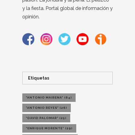
y la fiesta. Portal global de información y
opinión.
Etiquetas
"ANTONIO MAIRENA"
(64)
"ANTONIO REYES"
(26)
"DAVID PALOMAR"
(25)
"ENRIQUE MORENTE"
(29)