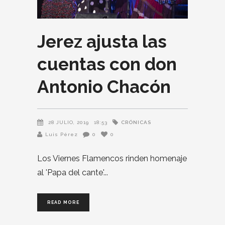
Jerez ajusta las
cuentas con don
Antonio Chacón
CRÓNICAS
28 JULIO, 2019
18:53
Luis Pérez
0
0
Los Viernes Flamencos rinden homenaje
al 'Papa del cante'
READ MORE