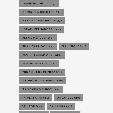
"DAVID PALOMAR"
(25)
"ENRIQUE MORENTE"
(29)
"FESTIVAL DE JEREZ"
(133)
"ISRAEL FERNANDEZ"
(39)
"JESÚS MÉNDEZ"
(32)
"JUAN GARRIDO"
(42)
"LA UNIÓN"
(41)
"MARÍA TERREMOTO"
(46)
"MIGUEL POVEDA"
(28)
"NIÑA DE LOS PEINES"
(27)
"PEDRO EL GRANAINO"
(26)
"RANCAPINO CHICO"
(32)
ANIVERSARIO
(41)
ARCÁNGEL
(28)
BAILAOR
(59)
BAILAORA
(92)