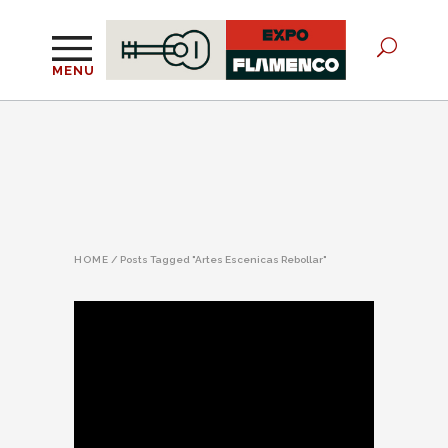
MENU
HOME
/
Posts Tagged "Artes Escenicas Rebollar"