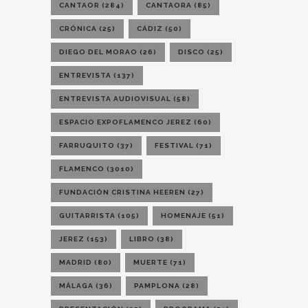
CANTAOR
(284)
CANTAORA
(85)
CRÓNICA
(25)
CÁDIZ
(50)
DIEGO DEL MORAO
(26)
DISCO
(25)
ENTREVISTA
(137)
ENTREVISTA AUDIOVISUAL
(58)
ESPACIO EXPOFLAMENCO JEREZ
(60)
FARRUQUITO
(37)
FESTIVAL
(71)
FLAMENCO
(3010)
FUNDACIÓN CRISTINA HEEREN
(27)
GUITARRISTA
(105)
HOMENAJE
(51)
JEREZ
(153)
LIBRO
(38)
MADRID
(80)
MUERTE
(71)
MÁLAGA
(36)
PAMPLONA
(28)