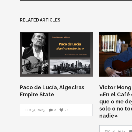
RELATED ARTICLES
Paco de Lucía, Algeciras
Víctor Monge
Empire State
«En el Café 
que o me de
solo o no t
DIC 31, 2023
0
46
nadie»
DIC 30, 2023