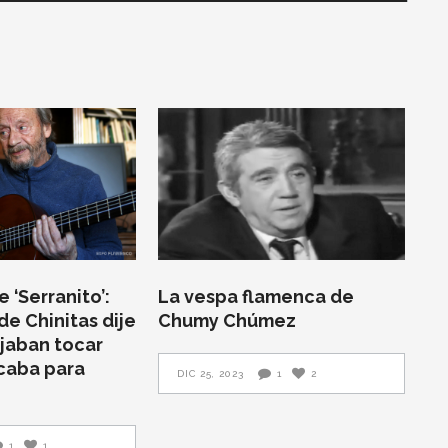
 ‘Serranito’:
La vespa flamenca de
de Chinitas dije
Chumy Chúmez
jaban tocar
ocaba para
DIC 25, 2023
1
2
1
1