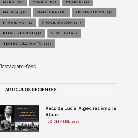
LIBRO
(38)
MADRID
(80)
MUERTE
(71)
MÁLAGA
(36)
PAMPLONA
(28)
PRESENTACIÓN
(25)
PROGRAMA
(51)
PROGRAMACIÓN
(25)
RAFAEL RIQUENI
(35)
SEVILLA
(206)
TEATRO VILLAMARTA
(36)
[instagram-feed]
ARTÍCULOS RECIENTES
Paco de Lucía, Algeciras Empire
State
31 DICIEMBRE, 2023