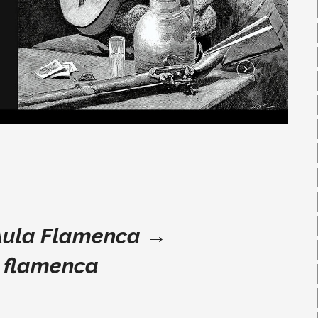
Aula Flamenca
→
a flamenca