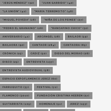
"JESÚS MÉNDEZ"
(32)
"JUAN GARRIDO"
(42)
"LA UNIÓN"
(41)
"MARÍA TERREMOTO"
(46)
"MIGUEL POVEDA"
(28)
"NIÑA DE LOS PEINES"
(27)
"PEDRO EL GRANAINO"
(26)
"RANCAPINO CHICO"
(32)
ANIVERSARIO
(41)
ARCÁNGEL
(28)
BAILAOR
(59)
BAILAORA
(92)
CANTAOR
(284)
CANTAORA
(85)
CRÓNICA
(25)
CÁDIZ
(50)
DIEGO DEL MORAO
(26)
DISCO
(25)
ENTREVISTA
(137)
ENTREVISTA AUDIOVISUAL
(58)
ESPACIO EXPOFLAMENCO JEREZ
(60)
FARRUQUITO
(37)
FESTIVAL
(71)
FLAMENCO
(3010)
FUNDACIÓN CRISTINA HEEREN
(27)
GUITARRISTA
(105)
HOMENAJE
(51)
JEREZ
(153)