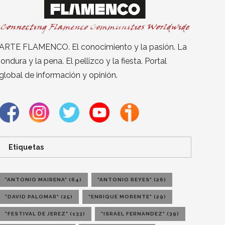
ARTE FLAMENCO. El conocimiento y la pasión. La
jondura y la pena. El pellizco y la fiesta. Portal
global de información y opinión.
Etiquetas
"ANTONIO MAIRENA"
(64)
"ANTONIO REYES"
(26)
"DAVID PALOMAR"
(25)
"ENRIQUE MORENTE"
(29)
"FESTIVAL DE JEREZ"
(133)
"ISRAEL FERNANDEZ"
(39)