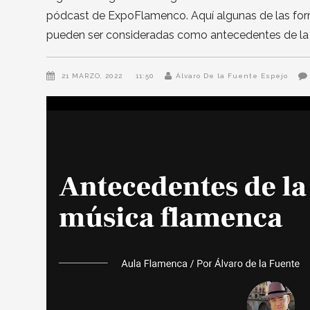
pódcast de ExpoFlamenco. Aquí algunas de las form
pueden ser consideradas como antecedentes de la
21 MARZO, 2022
11:50
Álvaro De la Fuente Espejo