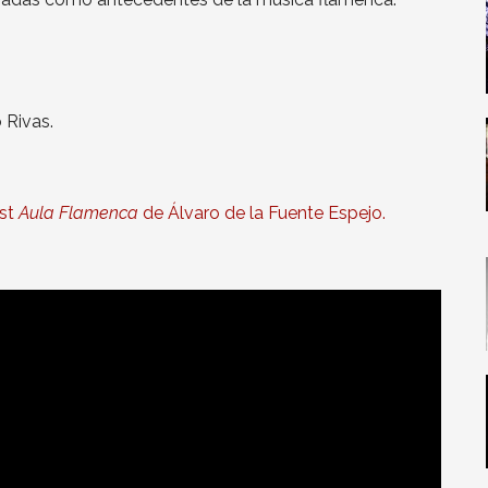
 Rivas.
ast
Aula Flamenca
de Álvaro de la Fuente Espejo.