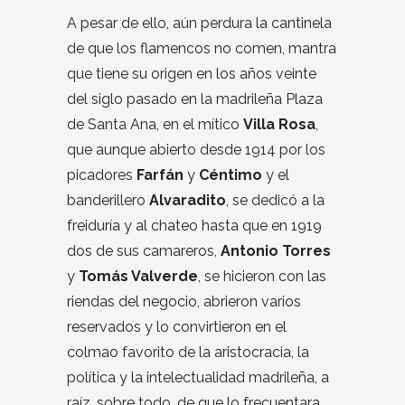
A pesar de ello, aún perdura la cantinela
de que los flamencos no comen, mantra
que tiene su origen en los años veinte
del siglo pasado en la madrileña Plaza
de Santa Ana, en el mítico
Villa Rosa
,
que aunque abierto desde 1914 por los
picadores
Farfán
y
Céntimo
y el
banderillero
Alvaradito
, se dedicó a la
freiduría y al chateo hasta que en 1919
dos de sus camareros,
Antonio Torres
y
Tomás Valverde
, se hicieron con las
riendas del negocio, abrieron varios
reservados y lo convirtieron en el
colmao favorito de la aristocracia, la
política y la intelectualidad madrileña, a
raíz, sobre todo, de que lo frecuentara