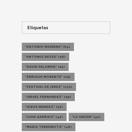
Etiquetas
"ANTONIO MAIRENA"
(64)
"ANTONIO REYES"
(26)
"DAVID PALOMAR"
(25)
"ENRIQUE MORENTE"
(29)
"FESTIVAL DE JEREZ"
(133)
"ISRAEL FERNANDEZ"
(39)
"JESÚS MÉNDEZ"
(32)
"JUAN GARRIDO"
(42)
"LA UNIÓN"
(41)
"MARÍA TERREMOTO"
(46)