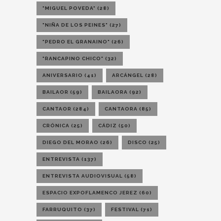
"MIGUEL POVEDA"
(28)
"NIÑA DE LOS PEINES"
(27)
"PEDRO EL GRANAINO"
(26)
"RANCAPINO CHICO"
(32)
ANIVERSARIO
(41)
ARCÁNGEL
(28)
BAILAOR
(59)
BAILAORA
(92)
CANTAOR
(284)
CANTAORA
(85)
CRÓNICA
(25)
CÁDIZ
(50)
DIEGO DEL MORAO
(26)
DISCO
(25)
ENTREVISTA
(137)
ENTREVISTA AUDIOVISUAL
(58)
ESPACIO EXPOFLAMENCO JEREZ
(60)
FARRUQUITO
(37)
FESTIVAL
(71)