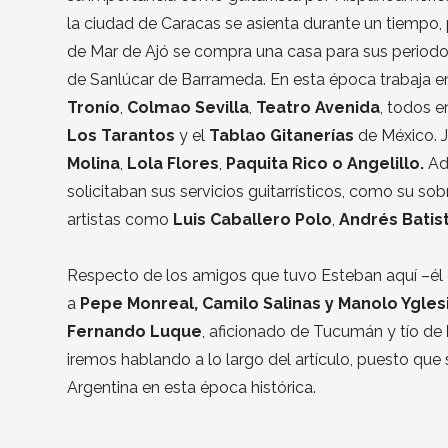
la ciudad de Caracas se asienta durante un tiempo, 
de Mar de Ajó se compra una casa para sus periodos
de Sanlúcar de Barrameda. En esta época trabaja 
Tronío
,
Colmao Sevilla
,
Teatro Avenida
, todos e
Los Tarantos
y el
Tablao Gitanerías
de México. 
Molina
,
Lola Flores
,
Paquita Rico o
Angelillo.
Ad
solicitaban sus servicios guitarrísticos, como su so
artistas como
Luis Caballero Polo
,
Andrés Batis
Respecto de los amigos que tuvo Esteban aquí –él
a
Pepe Monreal, Camilo Salinas y Manolo Ygles
Fernando Luque
, aficionado de Tucumán y tío de
iremos hablando a lo largo del artículo, puesto que
Argentina en esta época histórica.