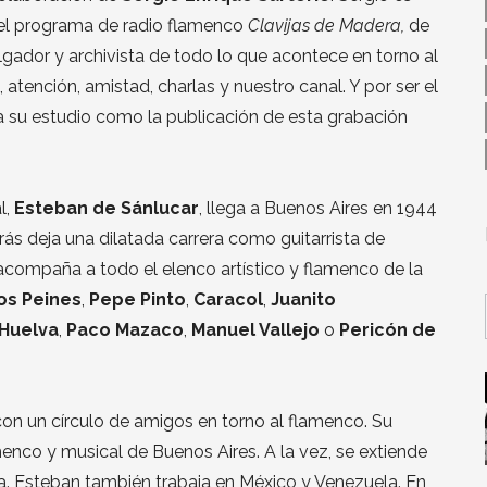
 del programa de radio flamenco
Clavijas de Madera,
de
gador y archivista de todo lo que acontece en torno al
 atención, amistad, charlas y nuestro canal. Y por ser el
a su estudio como la publicación de esta grabación
l,
Esteban de Sánlucar
, llega a Buenos Aires en 1944
trás deja una dilatada carrera como guitarrista de
ompaña a todo el elenco artístico y flamenco de la
los Peines
,
Pepe Pinto
,
Caracol
,
Juanito
 Huelva
,
Paco Mazaco
,
Manuel Vallejo
o
Pericón de
con un círculo de amigos en torno al flamenco. Su
enco y musical de Buenos Aires. A la vez, se extiende
a. Esteban también trabaja en México y Venezuela. En