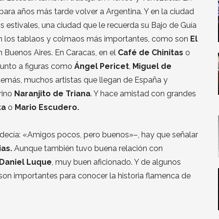
para años más tarde volver a Argentina. Y en la ciudad
 estivales, una ciudad que le recuerda su Bajo de Guía
en los tablaos y colmaos más importantes, como son
El
n Buenos Aires. En Caracas, en el
Café de Chinitas
o
Junto a figuras como
Ángel Pericet
,
Miguel de
emás, muchos artistas que llegan de España y
brino
Naranjito de Triana
. Y hace amistad con grandes
ta
o
Mario Escudero.
 decía: «Amigos pocos, pero buenos»–, hay que señalar
ias.
Aunque también tuvo buena relación con
Daniel Luque
, muy buen aficionado. Y de algunos
 son importantes para conocer la historia flamenca de