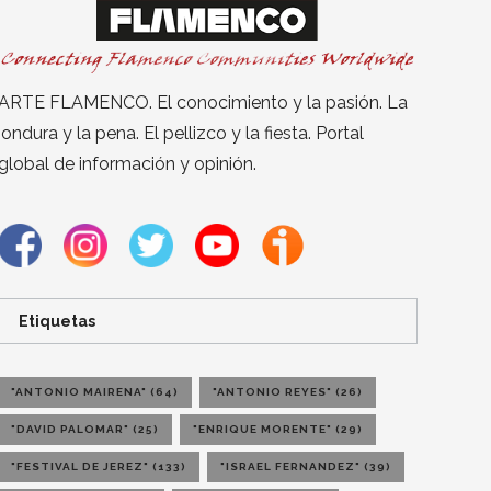
ARTE FLAMENCO. El conocimiento y la pasión. La
jondura y la pena. El pellizco y la fiesta. Portal
global de información y opinión.
Etiquetas
"ANTONIO MAIRENA"
(64)
"ANTONIO REYES"
(26)
"DAVID PALOMAR"
(25)
"ENRIQUE MORENTE"
(29)
"FESTIVAL DE JEREZ"
(133)
"ISRAEL FERNANDEZ"
(39)