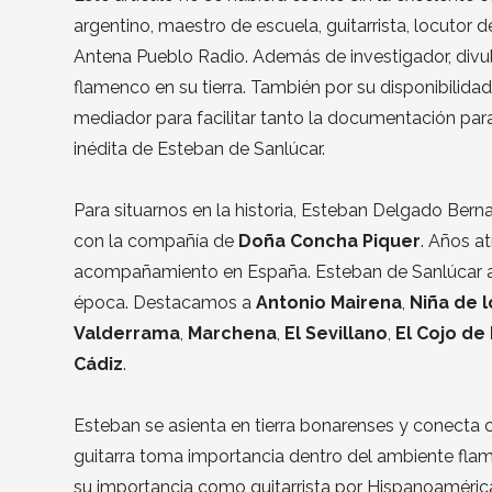
argentino, maestro de escuela, guitarrista, locutor
Antena Pueblo Radio. Además de investigador, divul
flamenco en su tierra. También por su disponibilidad,
mediador para facilitar tanto la documentación par
inédita de Esteban de Sanlúcar.
Para situarnos en la historia, Esteban Delgado Berna
con la compañía de
Doña Concha Piquer
. Años a
acompañamiento en España. Esteban de Sanlúcar ac
época. Destacamos a
Antonio Mairena
,
Niña de 
Valderrama
,
Marchena
,
El Sevillano
,
El Cojo de
Cádiz
.
Esteban se asienta en tierra bonarenses y conecta 
guitarra toma importancia dentro del ambiente flam
su importancia como guitarrista por Hispanoaméric