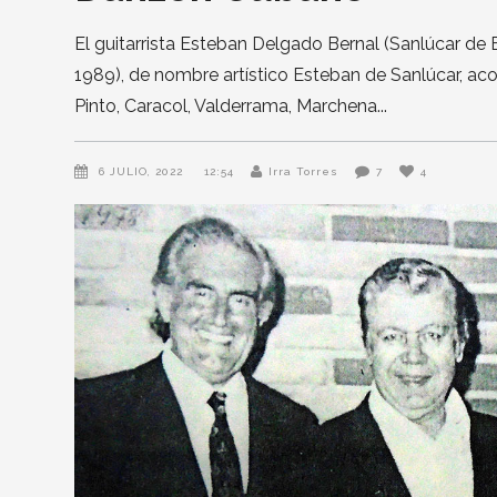
El guitarrista Esteban Delgado Bernal (Sanlúcar de 
1989), de nombre artístico Esteban de Sanlúcar, ac
Pinto, Caracol, Valderrama, Marchena
6 JULIO, 2022
12:54
Irra Torres
7
4