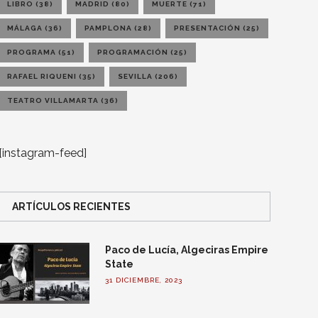
LIBRO
(38)
MADRID
(80)
MUERTE
(71)
MÁLAGA
(36)
PAMPLONA
(28)
PRESENTACIÓN
(25)
PROGRAMA
(51)
PROGRAMACIÓN
(25)
RAFAEL RIQUENI
(35)
SEVILLA
(206)
TEATRO VILLAMARTA
(36)
[instagram-feed]
ARTÍCULOS RECIENTES
Paco de Lucía, Algeciras Empire
State
31 DICIEMBRE, 2023