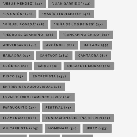
"JESÚS MÉNDEZ"
(32)
"JUAN GARRIDO"
(42)
"LA UNIÓN"
(41)
"MARÍA TERREMOTO"
(46)
"MIGUEL POVEDA"
(28)
"NIÑA DE LOS PEINES"
(27)
"PEDRO EL GRANAINO"
(26)
"RANCAPINO CHICO"
(32)
ANIVERSARIO
(41)
ARCÁNGEL
(28)
BAILAOR
(59)
BAILAORA
(92)
CANTAOR
(284)
CANTAORA
(85)
CRÓNICA
(25)
CÁDIZ
(50)
DIEGO DEL MORAO
(26)
DISCO
(25)
ENTREVISTA
(137)
ENTREVISTA AUDIOVISUAL
(58)
ESPACIO EXPOFLAMENCO JEREZ
(60)
FARRUQUITO
(37)
FESTIVAL
(71)
FLAMENCO
(3010)
FUNDACIÓN CRISTINA HEEREN
(27)
GUITARRISTA
(105)
HOMENAJE
(51)
JEREZ
(153)