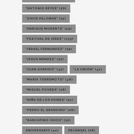
"ANTONIO REYES"
(26)
"DAVID PALOMAR"
(25)
"ENRIQUE MORENTE"
(29)
"FESTIVAL DE JEREZ"
(133)
"ISRAEL FERNANDEZ"
(39)
"JESÚS MÉNDEZ"
(32)
"JUAN GARRIDO"
(42)
"LA UNIÓN"
(41)
"MARÍA TERREMOTO"
(46)
"MIGUEL POVEDA"
(28)
"NIÑA DE LOS PEINES"
(27)
"PEDRO EL GRANAINO"
(26)
"RANCAPINO CHICO"
(32)
ANIVERSARIO
(41)
ARCÁNGEL
(28)