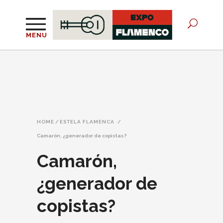
MENU
HOME
/
ESTELA FLAMENCA
/
Camarón, ¿generador de copistas?
Camarón,
¿generador de
copistas?