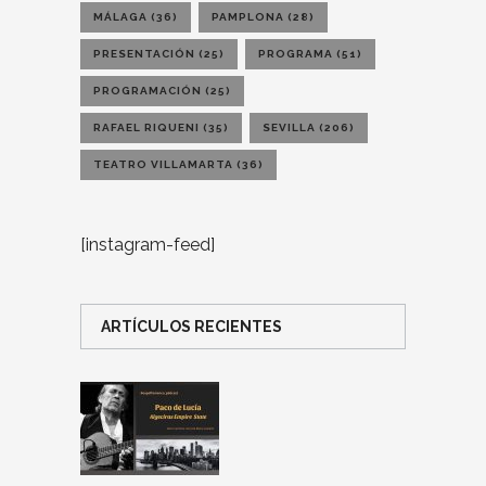
MÁLAGA
(36)
PAMPLONA
(28)
PRESENTACIÓN
(25)
PROGRAMA
(51)
PROGRAMACIÓN
(25)
RAFAEL RIQUENI
(35)
SEVILLA
(206)
TEATRO VILLAMARTA
(36)
[instagram-feed]
ARTÍCULOS RECIENTES