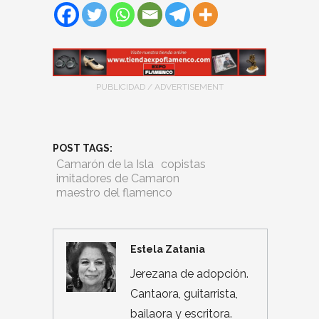
PUBLICIDAD / ADVERTISEMENT
POST TAGS:
Camarón de la Isla
copistas
imitadores de Camaron
maestro del flamenco
Estela Zatania
Jerezana de adopción.
Cantaora, guitarrista,
bailaora y escritora.