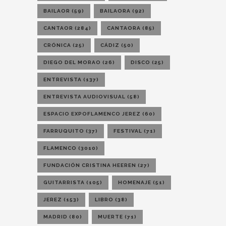
BAILAOR
(59)
BAILAORA
(92)
CANTAOR
(284)
CANTAORA
(85)
CRÓNICA
(25)
CÁDIZ
(50)
DIEGO DEL MORAO
(26)
DISCO
(25)
ENTREVISTA
(137)
ENTREVISTA AUDIOVISUAL
(58)
ESPACIO EXPOFLAMENCO JEREZ
(60)
FARRUQUITO
(37)
FESTIVAL
(71)
FLAMENCO
(3010)
FUNDACIÓN CRISTINA HEEREN
(27)
GUITARRISTA
(105)
HOMENAJE
(51)
JEREZ
(153)
LIBRO
(38)
MADRID
(80)
MUERTE
(71)