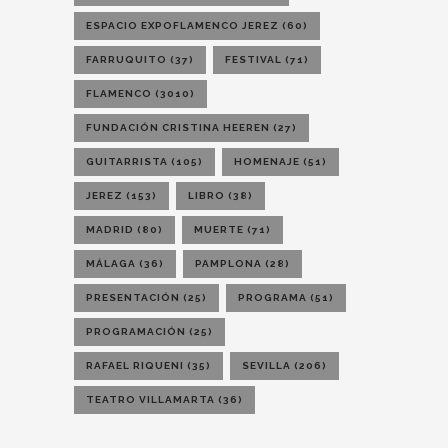
ESPACIO EXPOFLAMENCO JEREZ
(60)
FARRUQUITO
(37)
FESTIVAL
(71)
FLAMENCO
(3010)
FUNDACIÓN CRISTINA HEEREN
(27)
GUITARRISTA
(105)
HOMENAJE
(51)
JEREZ
(153)
LIBRO
(38)
MADRID
(80)
MUERTE
(71)
MÁLAGA
(36)
PAMPLONA
(28)
PRESENTACIÓN
(25)
PROGRAMA
(51)
PROGRAMACIÓN
(25)
RAFAEL RIQUENI
(35)
SEVILLA
(206)
TEATRO VILLAMARTA
(36)