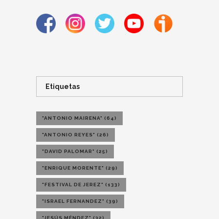
Etiquetas
"ANTONIO MAIRENA"
(64)
"ANTONIO REYES"
(26)
"DAVID PALOMAR"
(25)
"ENRIQUE MORENTE"
(29)
"FESTIVAL DE JEREZ"
(133)
"ISRAEL FERNANDEZ"
(39)
"JESÚS MÉNDEZ"
(32)