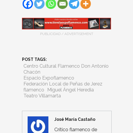
PUBLICIDAD / ADVERTISEMENT
POST TAGS:
Centro Cultural Flamenco Don Antonio
Chacón
Espacio Expoflamenco
Federación Local de Peñas de Jerez
flamenco
Miguel Ángel Heredia
Teatro Villamarta
José María Castaño
Crítico flamenco de