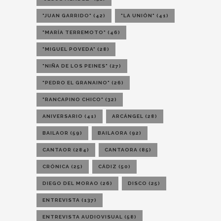
"JUAN GARRIDO"
(42)
"LA UNIÓN"
(41)
"MARÍA TERREMOTO"
(46)
"MIGUEL POVEDA"
(28)
"NIÑA DE LOS PEINES"
(27)
"PEDRO EL GRANAINO"
(26)
"RANCAPINO CHICO"
(32)
ANIVERSARIO
(41)
ARCÁNGEL
(28)
BAILAOR
(59)
BAILAORA
(92)
CANTAOR
(284)
CANTAORA
(85)
CRÓNICA
(25)
CÁDIZ
(50)
DIEGO DEL MORAO
(26)
DISCO
(25)
ENTREVISTA
(137)
ENTREVISTA AUDIOVISUAL
(58)