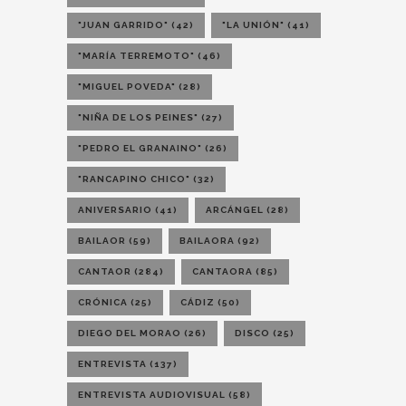
"JUAN GARRIDO"
(42)
"LA UNIÓN"
(41)
"MARÍA TERREMOTO"
(46)
"MIGUEL POVEDA"
(28)
"NIÑA DE LOS PEINES"
(27)
"PEDRO EL GRANAINO"
(26)
"RANCAPINO CHICO"
(32)
ANIVERSARIO
(41)
ARCÁNGEL
(28)
BAILAOR
(59)
BAILAORA
(92)
CANTAOR
(284)
CANTAORA
(85)
CRÓNICA
(25)
CÁDIZ
(50)
DIEGO DEL MORAO
(26)
DISCO
(25)
ENTREVISTA
(137)
ENTREVISTA AUDIOVISUAL
(58)