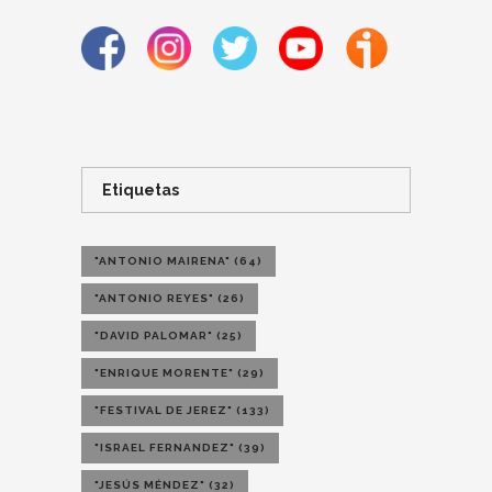
Etiquetas
"ANTONIO MAIRENA"
(64)
"ANTONIO REYES"
(26)
"DAVID PALOMAR"
(25)
"ENRIQUE MORENTE"
(29)
"FESTIVAL DE JEREZ"
(133)
"ISRAEL FERNANDEZ"
(39)
"JESÚS MÉNDEZ"
(32)