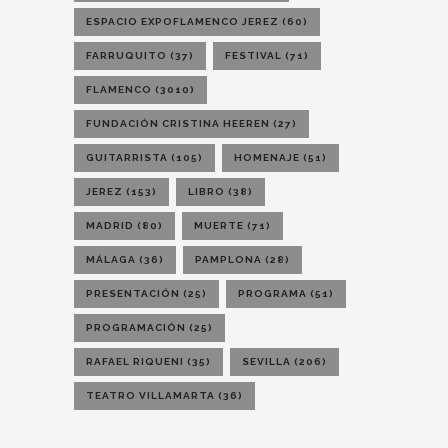
ESPACIO EXPOFLAMENCO JEREZ
(60)
FARRUQUITO
(37)
FESTIVAL
(71)
FLAMENCO
(3010)
FUNDACIÓN CRISTINA HEEREN
(27)
GUITARRISTA
(105)
HOMENAJE
(51)
JEREZ
(153)
LIBRO
(38)
MADRID
(80)
MUERTE
(71)
MÁLAGA
(36)
PAMPLONA
(28)
PRESENTACIÓN
(25)
PROGRAMA
(51)
PROGRAMACIÓN
(25)
RAFAEL RIQUENI
(35)
SEVILLA
(206)
TEATRO VILLAMARTA
(36)