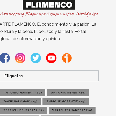
ARTE FLAMENCO. El conocimiento y la pasión. La
jondura y la pena. El pellizco y la fiesta. Portal
global de información y opinión.
Etiquetas
"ANTONIO MAIRENA"
(64)
"ANTONIO REYES"
(26)
"DAVID PALOMAR"
(25)
"ENRIQUE MORENTE"
(29)
"FESTIVAL DE JEREZ"
(133)
"ISRAEL FERNANDEZ"
(39)