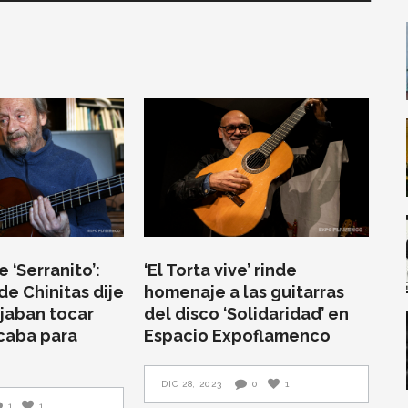
 ‘Serranito’:
‘El Torta vive’ rinde
de Chinitas dije
homenaje a las guitarras
jaban tocar
del disco ‘Solidaridad’ en
ocaba para
Espacio Expoflamenco
DIC 28, 2023
0
1
1
1