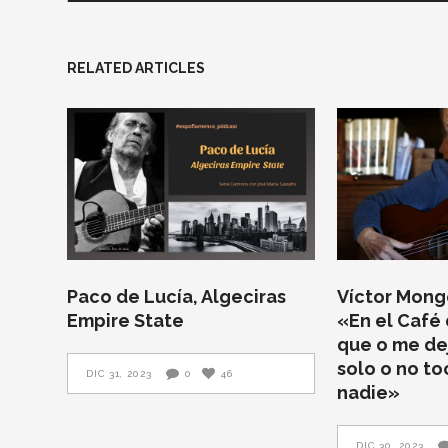
RELATED ARTICLES
Paco de Lucía, Algeciras
Víctor Monge
Empire State
«En el Café 
que o me de
solo o no t
DIC 31, 2023
0
46
nadie»
DIC 30, 2023