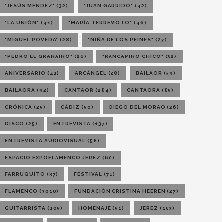
"JESÚS MÉNDEZ"
(32)
"JUAN GARRIDO"
(42)
"LA UNIÓN"
(41)
"MARÍA TERREMOTO"
(46)
"MIGUEL POVEDA"
(28)
"NIÑA DE LOS PEINES"
(27)
"PEDRO EL GRANAINO"
(26)
"RANCAPINO CHICO"
(32)
ANIVERSARIO
(41)
ARCÁNGEL
(28)
BAILAOR
(59)
BAILAORA
(92)
CANTAOR
(284)
CANTAORA
(85)
CRÓNICA
(25)
CÁDIZ
(50)
DIEGO DEL MORAO
(26)
DISCO
(25)
ENTREVISTA
(137)
ENTREVISTA AUDIOVISUAL
(58)
ESPACIO EXPOFLAMENCO JEREZ
(60)
FARRUQUITO
(37)
FESTIVAL
(71)
FLAMENCO
(3010)
FUNDACIÓN CRISTINA HEEREN
(27)
GUITARRISTA
(105)
HOMENAJE
(51)
JEREZ
(153)