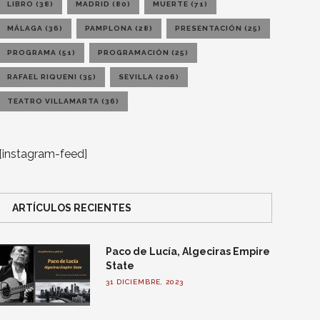
LIBRO
(38)
MADRID
(80)
MUERTE
(71)
MÁLAGA
(36)
PAMPLONA
(28)
PRESENTACIÓN
(25)
PROGRAMA
(51)
PROGRAMACIÓN
(25)
RAFAEL RIQUENI
(35)
SEVILLA
(206)
TEATRO VILLAMARTA
(36)
[instagram-feed]
ARTÍCULOS RECIENTES
Paco de Lucía, Algeciras Empire
State
31 DICIEMBRE, 2023