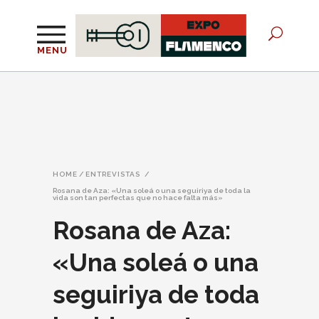
MENU
HOME
/
ENTREVISTAS
/
Rosana de Aza: «Una soleá o una seguiriya de toda la
vida son tan perfectas que no hace falta más»
Rosana de Aza:
«Una soleá o una
seguiriya de toda