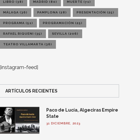
LIBRO
(38)
MADRID
(80)
MUERTE
(71)
MÁLAGA
(36)
PAMPLONA
(28)
PRESENTACIÓN
(25)
PROGRAMA
(51)
PROGRAMACIÓN
(25)
RAFAEL RIQUENI
(35)
SEVILLA
(206)
TEATRO VILLAMARTA
(36)
[instagram-feed]
ARTÍCULOS RECIENTES
Paco de Lucía, Algeciras Empire
State
31 DICIEMBRE, 2023