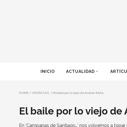
INICIO
ACTUALIDAD
ARTÍC
HOME
/
CRÓNICAS
/
El baile por lo viejo de Andrés Peña
El baile por lo viejo d
En 'Campanas de Santiago…' nos volvemos a topar co