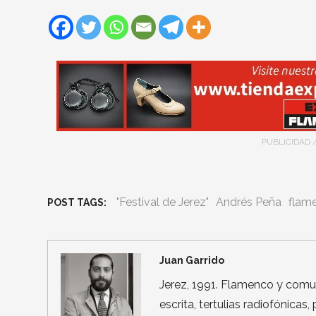
PUBLICIDAD 
"Festival de Jerez"
Andrés Peña
flam
POST TAGS:
Juan Garrido
Jerez, 1991. Flamenco y comun
escrita, tertulias radiofónicas