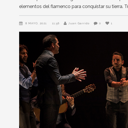
elementos del flamenco para conquistar su tierra. Tr
8 MAYO, 2021
11:56
Juan Garrido
0
1