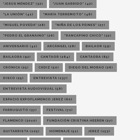
"JESÚS MÉNDEZ"
(32)
"JUAN GARRIDO"
(42)
"LA UNIÓN"
(41)
"MARÍA TERREMOTO"
(46)
"MIGUEL POVEDA"
(28)
"NIÑA DE LOS PEINES"
(27)
"PEDRO EL GRANAINO"
(26)
"RANCAPINO CHICO"
(32)
ANIVERSARIO
(41)
ARCÁNGEL
(28)
BAILAOR
(59)
BAILAORA
(92)
CANTAOR
(284)
CANTAORA
(85)
CRÓNICA
(25)
CÁDIZ
(50)
DIEGO DEL MORAO
(26)
DISCO
(25)
ENTREVISTA
(137)
ENTREVISTA AUDIOVISUAL
(58)
ESPACIO EXPOFLAMENCO JEREZ
(60)
FARRUQUITO
(37)
FESTIVAL
(71)
FLAMENCO
(3010)
FUNDACIÓN CRISTINA HEEREN
(27)
GUITARRISTA
(105)
HOMENAJE
(51)
JEREZ
(153)