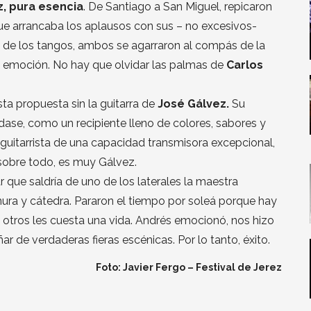
z, pura esencia
. De Santiago a San Miguel, repicaron
ue arrancaba los aplausos con sus – no excesivos-
 de los tangos, ambos se agarraron al compás de la
la emoción. No hay que olvidar las palmas de
Carlos
ta propuesta sin la guitarra de
José Gálvez.
Su
dase, como un recipiente lleno de colores, sabores y
n guitarrista de una capacidad transmisora excepcional,
sobre todo, es muy Gálvez.
r que saldría de uno de los laterales la maestra
nura y cátedra. Pararon el tiempo por soleá porque hay
 otros les cuesta una vida. Andrés emocionó, nos hizo
ar de verdaderas fieras escénicas. Por lo tanto, éxito.
Foto: Javier Fergo – Festival de Jerez