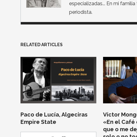
especializadas... En mi famili
periodista.
RELATED ARTICLES
Paco de Lucía, Algeciras
Víctor Monge
Empire State
«En el Café 
que o me de
solo o no t