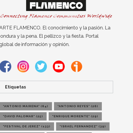
ARTE FLAMENCO. El conocimiento y la pasión. La
jondura y la pena. El pellizco y la fiesta. Portal
global de información y opinión.
Etiquetas
"ANTONIO MAIRENA"
(64)
"ANTONIO REYES"
(26)
"DAVID PALOMAR"
(25)
"ENRIQUE MORENTE"
(29)
"FESTIVAL DE JEREZ"
(133)
"ISRAEL FERNANDEZ"
(39)